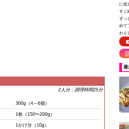
に役
すく
ずっ
めて
わり
最
2人分：調理時間25分
300g（4～6個）
1枚（150〜200g）
1かけ分（10g）