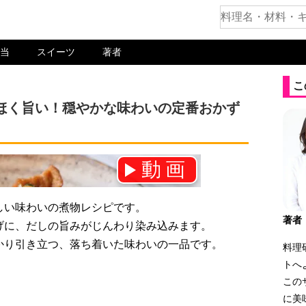
当
スイーツ
著者
こ
ほく旨い！穏やかな味わいの定番おかず
動画
ネル登録をお願いします！⇒
しい味わいの煮物レシピです。
著者
げに、だしの旨みがじんわり染み込みます。
かり引き立つ、落ち着いた味わいの一品です。
料理
トへ
この
に美