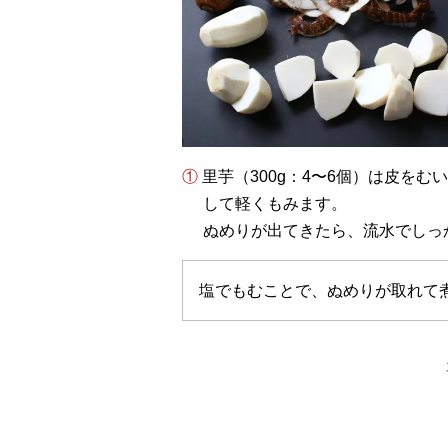
① 里芋（300g：4〜6個）は皮をむいて一口大に切り、塩（小さじ1/4：分量外）をまぶ
して軽くもみます。
ぬめりが出てきたら、流水でしっ
塩でもむことで、ぬめりが取れて