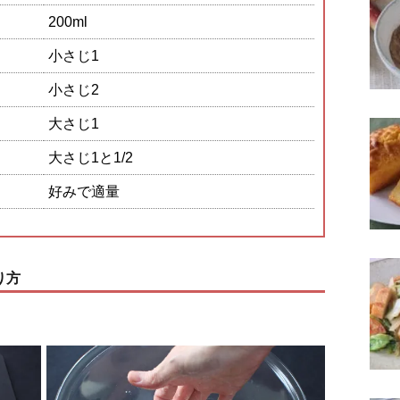
200ml
小さじ1
小さじ2
大さじ1
大さじ1と1/2
好みで適量
り方