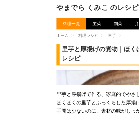
やまでら くみこ のレシピ
料理一覧
主菜
副菜
弁
ホーム
>
料理レシピ
>
里芋
>
里芋と厚揚げの煮物｜ほく
レシピ
チャン
里芋と厚揚げで作る、家庭的でやさ
ほくほくの里芋とふっくらした厚揚
手間は少ないのに、素材の味がしっ