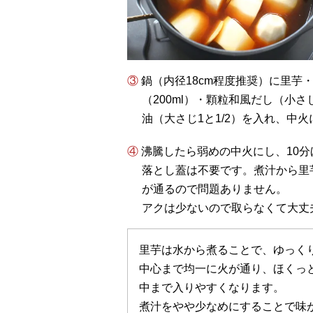
③ 鍋（内径18cm程度推奨）に里芋・薄切りにした生姜（1かけ分：10g）・水
（200ml）・顆粒和風だし（小
油（大さじ1と1/2）を入れ、中
④ 沸騰したら弱めの中火にし、10
落とし蓋は不要です。煮汁から里
が通るので問題ありません。
アクは少ないので取らなくて大丈
里芋は水から煮ることで、ゆっく
中心まで均一に火が通り、ほくっ
中まで入りやすくなります。
煮汁をやや少なめにすることで味