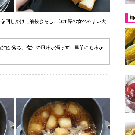
旬
な油が落ち、煮汁の風味が濁らず、里芋にも味が