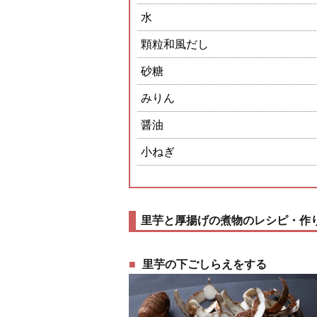
水
顆粒和風だし
砂糖
みりん
醤油
小ねぎ
里芋と厚揚げの煮物のレシピ・作
里芋の下ごしらえをする