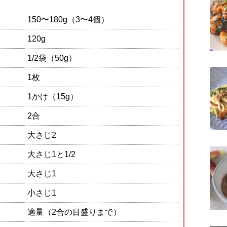
150〜180g（3〜4個）
120g
1/2袋（50g）
）
1枚
1かけ（15g）
2合
大さじ2
大さじ1と1/2
大さじ1
小さじ1
適量（2合の目盛りまで）