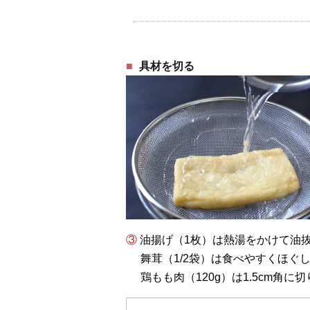
具材を切る
③ 油揚げ（1枚）は熱湯をかけて油
舞茸（1/2袋）は食べやすくほぐ
鶏もも肉（120g）は1.5cm角に