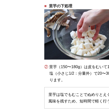
里芋の下処理
② 里芋（150〜180g）は皮をむいて
塩（小さじ1/2：分量外）で20
ります。
里芋は塩でもむことでぬめりとえ
風味を残すため、短時間で軽く行