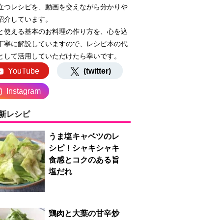
立つレシピを、動画を交えながら分かりや
紹介しています。
と使える基本のお料理の作り方を、心を込
丁寧に解説していますので、レシピ本の代
として活用していただけたら幸いです。
YouTube
(twitter)
Instagram
新レシピ
うま塩キャベツのレ
シピ！シャキシャキ
食感とコクのある旨
塩だれ
鶏肉と大葉の甘辛炒