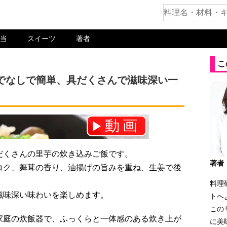
当
スイーツ
著者
こ
でなしで簡単、具だくさんで滋味深い一
動画
ネル登録をお願いします！⇒
だくさんの里芋の炊き込みご飯です。
著者
コク、舞茸の香り、油揚げの旨みを重ね、生姜で後
料理
滋味深い味わいを楽しめます。
トへ
この
家庭の炊飯器で、ふっくらと一体感のある炊き上が
に美