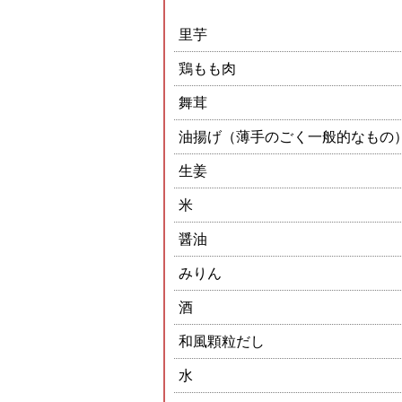
里芋
鶏もも肉
舞茸
油揚げ（薄手のごく一般的なもの
生姜
米
醤油
みりん
酒
和風顆粒だし
水