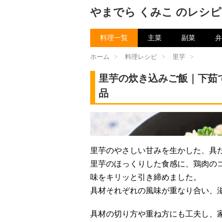
やまでら くみこ のレシピ
料理一覧
主菜
副菜
弁
ホーム
>
料理レシピ
>
里芋
>
里芋の炊き込みご飯｜下茹
品
チャン
里芋のやさしい甘みを生かした、具
里芋のほっくりした食感に、鶏肉の
味をキリッと引き締めました。
具材それぞれの風味が重なり合い、
具材の切り方や重ね方にも工夫し、