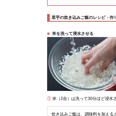
里芋の炊き込みご飯のレシピ・作
米を洗って浸水させる
① 米（2合）は洗って30分ほど浸
炊き込みご飯は、調味料を加える