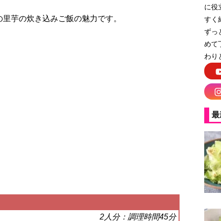
に役
の里芋の炊き込みご飯の魅力です。
すく
ずっ
めて
わり
最
2人分：調理時間45分