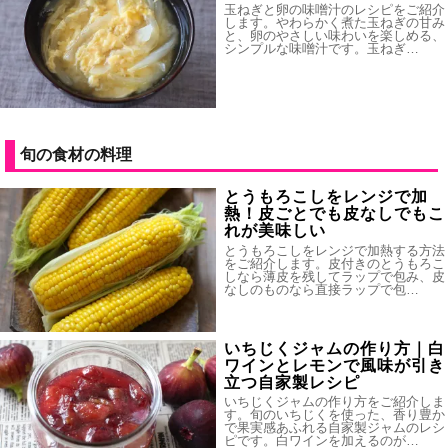
玉ねぎと卵の味噌汁のレシピをご紹介
します。やわらかく煮た玉ねぎの甘み
と、卵のやさしい味わいを楽しめる、
シンプルな味噌汁です。玉ねぎ…
旬の食材の料理
とうもろこしをレンジで加
熱！皮ごとでも皮なしでもこ
れが美味しい
とうもろこしをレンジで加熱する方法
をご紹介します。皮付きのとうもろこ
しなら薄皮を残してラップで包み、皮
なしのものなら直接ラップで包…
いちじくジャムの作り方｜白
ワインとレモンで風味が引き
立つ自家製レシピ
いちじくジャムの作り方をご紹介しま
す。旬のいちじくを使った、香り豊か
で果実感あふれる自家製ジャムのレシ
ピです。白ワインを加えるのが…