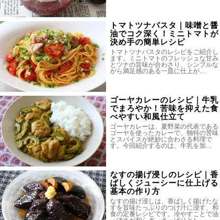
トマトツナパスタ｜味噌と醤
油でコク深く！ミニトマトが
決め手の簡単レシピ
トマトツナパスタのレシピをご紹介し
ます。ミニトマトのフレッシュな甘み
とツナの旨味が合わさり、シンプルな
がら満足感のある一皿に仕上が…
ゴーヤカレーのレシピ｜牛乳
でまろやか！苦味を抑えた食
べやすい和風仕立て
ゴーヤカレーは、夏野菜の代表である
ゴーヤを使ったカレーで、独特の苦味
とスパイスが絶妙に合わさる料理で
す。今回紹介するのは、牛乳を加…
なすの揚げ浸しのレシピ｜香
ばしくジューシーに仕上げる
基本の作り方
なすの揚げ浸しは、香ばしく揚げたな
すを旨味たっぷりのつけ汁に浸す、和
食の定番レシピです。冷やすことで油