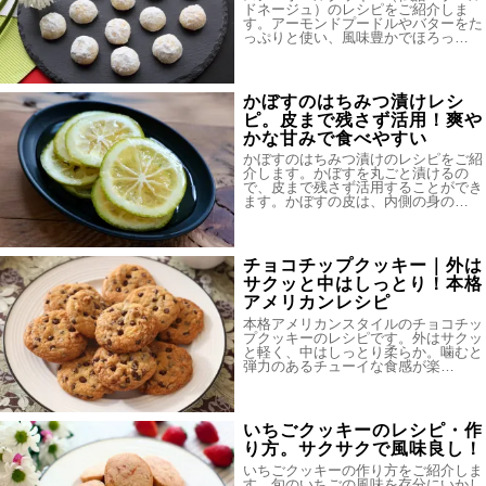
ドネージュ）のレシピをご紹介しま
す。アーモンドプードルやバターをた
っぷりと使い、風味豊かでほろっ…
かぼすのはちみつ漬けレシ
ピ。皮まで残さず活用！爽や
かな甘みで食べやすい
かぼすのはちみつ漬けのレシピをご紹
介します。かぼすを丸ごと漬けるの
で、皮まで残さず活用することができ
ます。かぼすの皮は、内側の身の…
チョコチップクッキー｜外は
サクッと中はしっとり！本格
アメリカンレシピ
本格アメリカンスタイルのチョコチッ
プクッキーのレシピです。外はサクッ
と軽く、中はしっとり柔らか。噛むと
弾力のあるチューイな食感が楽…
いちごクッキーのレシピ・作
り方。サクサクで風味良し！
いちごクッキーの作り方をご紹介しま
す。旬のいちごの風味を存分にいかし