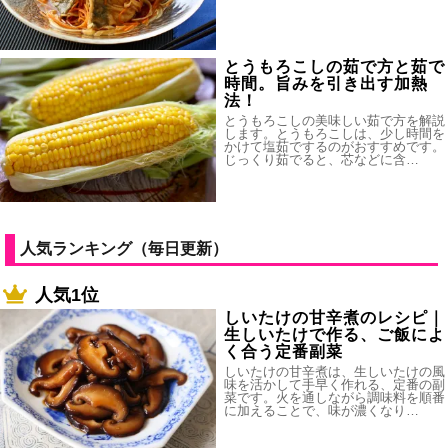
とうもろこしの茹で方と茹で
時間。旨みを引き出す加熱
法！
とうもろこしの美味しい茹で方を解説
します。とうもろこしは、少し時間を
かけて塩茹でするのがおすすめです。
じっくり茹でると、芯などに含…
人気ランキング（毎日更新）
人気1位
しいたけの甘辛煮のレシピ｜
生しいたけで作る、ご飯によ
く合う定番副菜
しいたけの甘辛煮は、生しいたけの風
味を活かして手早く作れる、定番の副
菜です。火を通しながら調味料を順番
に加えることで、味が濃くなり…