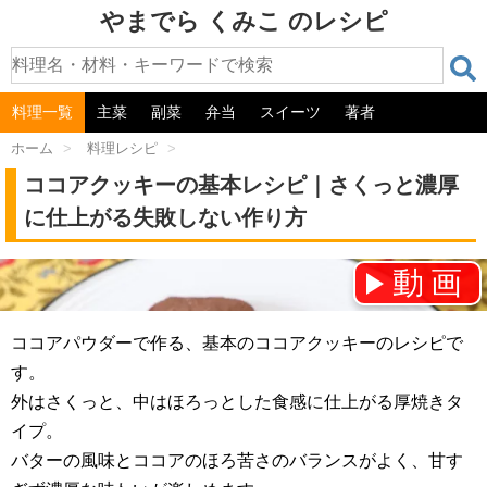
やまでら くみこ のレシピ
料理一覧
主菜
副菜
弁当
スイーツ
著者
ホーム
>
料理レシピ
>
ココアクッキーの基本レシピ｜さくっと濃厚
に仕上がる失敗しない作り方
動画
チャンネル登録をお願いします！⇒
ココアパウダーで作る、基本のココアクッキーのレシピで
す。
外はさくっと、中はほろっとした食感に仕上がる厚焼きタ
イプ。
バターの風味とココアのほろ苦さのバランスがよく、甘す