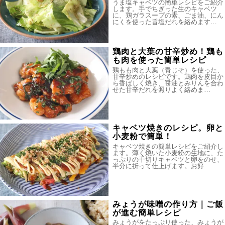
うま塩キャベツの簡単レシピをご紹介
します。手でちぎった生のキャベツ
に、鶏ガラスープの素、ごま油、にん
にくを使った旨塩だれを絡めます…
鶏肉と大葉の甘辛炒め！鶏も
も肉を使った簡単レシピ
鶏もも肉と大葉（青じそ）を使った、
甘辛炒めのレシピです。鶏肉を皮目か
ら香ばしく焼き、醤油とみりんを合わ
せた甘辛だれを照りよく絡めま…
キャベツ焼きのレシピ。卵と
小麦粉で簡単！
キャベツ焼きの簡単レシピをご紹介し
ます。薄く焼いた小麦粉の生地に、た
っぷりの千切りキャベツと卵をのせ、
半分に折って仕上げます。お好…
みょうが味噌の作り方｜ご飯
が進む簡単レシピ
みょうがをたっぷり使った、みょうが