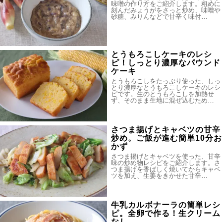
味噌の作り方をご紹介します。粗めに
刻んだみょうがをさっと炒め、味噌や
砂糖、みりんなどで甘辛く味付…
とうもろこしケーキのレシ
ピ！しっとり濃厚なパウンド
ケーキ
とうもろこしをたっぷり使った、しっ
とり濃厚なとうもろこしケーキのレシ
ピです。生のとうもろこしを加熱せ
ず、そのまま生地に混ぜ込むため…
さつま揚げとキャベツの甘辛
炒め。ご飯が進む簡単10分お
かず
さつま揚げとキャベツを使った、甘辛
味の炒め物レシピをご紹介します。さ
つま揚げを香ばしく焼いてからキャベ
ツを加え、生姜をきかせた甘辛…
牛乳カルボナーラの簡単レシ
ピ。全卵で作る！生クリーム
なし