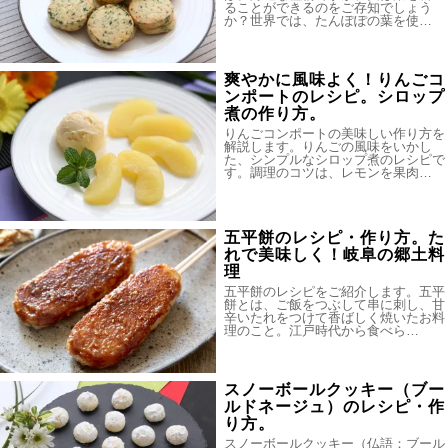
ることができるのをご存知でしょう
か？世界では、たんぽぽの葉を使…
爽やかに風味よく！りんごコ
ンポートのレシピ。シロップ
煮の作り方。
りんごコンポートの美味しい作り方を
解説します。りんごの風味をいかし
た、シンプルなシロップ煮のレシピで
す。調理のコツは、レモンを果肉…
五平餅のレシピ・作り方。た
れで美味しく！岐阜の郷土料
理
五平餅のレシピをご紹介します。五平
餅とは、ご飯をつぶして串に刺し、甘
辛いたれをつけて香ばしく焼いたお料
理のこと。江戸時代から食べら…
スノーボールクッキー（ブー
ルドネージュ）のレシピ・作
り方。
スノーボールクッキー（仏語：ブール