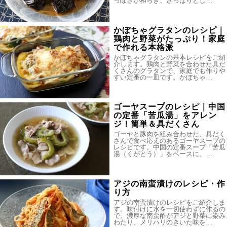
っぽさが和らぎ、さっぱりとし…
かぼちゃグラタンのレシピ｜
鶏肉と野菜がたっぷり！家庭
で作れる本格派
かぼちゃグラタンの基本レシピをご紹
介します。鶏肉と野菜を合わせた具だ
くさんのグラタンで、家庭でも作りや
すい定番の一皿です。かぼちゃ…
ゴーヤスープのレシピ｜中国
の定番「苦瓜湯」をアレン
ジ！簡単＆具だくさん
ゴーヤと豚肉を組み合わせた、具だく
さんで食べ応えのあるゴーヤスープの
レシピです。中国の定番スープ「苦瓜
湯（くがとう）」をベースに、…
アジの南蛮漬けのレシピ・作
り方
アジの南蛮漬けのレシピをご紹介しま
す。味付けに水を一切使わずに作るの
で、濃厚な南蛮酢がアジと野菜に染み
わたり、メリハリのきいた味を…