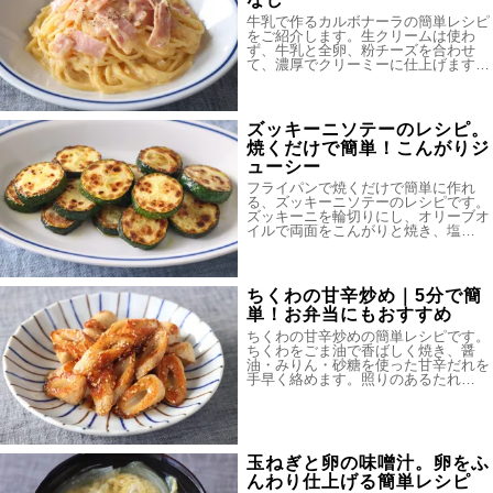
牛乳で作るカルボナーラの簡単レシピ
をご紹介します。生クリームは使わ
ず、牛乳と全卵、粉チーズを合わせ
て、濃厚でクリーミーに仕上げます…
ズッキーニソテーのレシピ。
焼くだけで簡単！こんがりジ
ューシー
フライパンで焼くだけで簡単に作れ
る、ズッキーニソテーのレシピです。
ズッキーニを輪切りにし、オリーブオ
イルで両面をこんがりと焼き、塩…
ちくわの甘辛炒め｜5分で簡
単！お弁当にもおすすめ
ちくわの甘辛炒めの簡単レシピです。
ちくわをごま油で香ばしく焼き、醤
油・みりん・砂糖を使った甘辛だれを
手早く絡めます。照りのあるたれ…
玉ねぎと卵の味噌汁。卵をふ
んわり仕上げる簡単レシピ