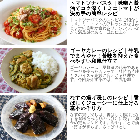
トマトツナパスタ｜味噌と醤
油でコク深く！ミニトマトが
決め手の簡単レシピ
トマトツナパスタのレシピをご紹介し
ます。ミニトマトのフレッシュな甘み
とツナの旨味が合わさり、シンプルな
がら満足感のある一皿に仕上が…
ゴーヤカレーのレシピ｜牛乳
でまろやか！苦味を抑えた食
べやすい和風仕立て
ゴーヤカレーは、夏野菜の代表である
ゴーヤを使ったカレーで、独特の苦味
とスパイスが絶妙に合わさる料理で
す。今回紹介するのは、牛乳を加…
なすの揚げ浸しのレシピ｜香
ばしくジューシーに仕上げる
基本の作り方
なすの揚げ浸しは、香ばしく揚げたな
すを旨味たっぷりのつけ汁に浸す、和
食の定番レシピです。冷やすことで油
っぽさが和らぎ、さっぱりとし…