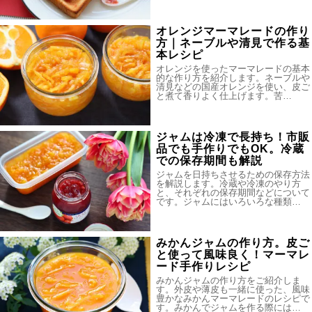
オレンジマーマレードの作り
方｜ネーブルや清見で作る基
本レシピ
オレンジを使ったマーマレードの基本
的な作り方を紹介します。ネーブルや
清見などの国産オレンジを使い、皮ご
と煮て香りよく仕上げます。苦…
ジャムは冷凍で長持ち！市販
品でも手作りでもOK。冷蔵
での保存期間も解説
ジャムを日持ちさせるための保存方法
を解説します。冷蔵や冷凍のやり方
と、それぞれの保存期間などについて
です。ジャムにはいろいろな種類…
みかんジャムの作り方。皮ご
と使って風味良く！マーマレ
ード手作りレシピ
みかんジャムの作り方をご紹介しま
す。外皮や薄皮も一緒に使った、風味
豊かなみかんマーマレードのレシピで
す。みかんでジャムを作る際には…