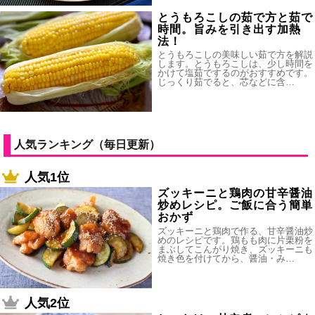
とうもろこしの茹で方と茹で
時間。旨みを引き出す加熱
法！
とうもろこしの美味しい茹で方を解説
します。とうもろこしは、少し時間を
かけて塩茹でするのがおすすめです。
じっくり茹でると、芯などに含…
人気ランキング（毎日更新）
人気1位
ズッキーニと鶏肉の甘辛醤油
炒めレシピ。ご飯に合う簡単
おかず
ズッキーニと鶏肉で作る、甘辛醤油炒
めのレシピです。鶏もも肉に片栗粉を
まぶしてこんがり焼き、ズッキーニも
焼き色を付けてから、醤油・み…
人気2位