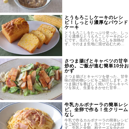
とうもろこしケーキのレシ
ピ！しっとり濃厚なパウンド
ケーキ
とうもろこしをたっぷり使った、しっ
とり濃厚なとうもろこしケーキのレシ
ピです。生のとうもろこしを加熱せ
ず、そのまま生地に混ぜ込むため…
さつま揚げとキャベツの甘辛
炒め。ご飯が進む簡単10分お
かず
さつま揚げとキャベツを使った、甘辛
味の炒め物レシピをご紹介します。さ
つま揚げを香ばしく焼いてからキャベ
ツを加え、生姜をきかせた甘辛…
牛乳カルボナーラの簡単レシ
ピ。全卵で作る！生クリーム
なし
牛乳で作るカルボナーラの簡単レシピ
をご紹介します。生クリームは使わ
ず、牛乳と全卵、粉チーズを合わせ