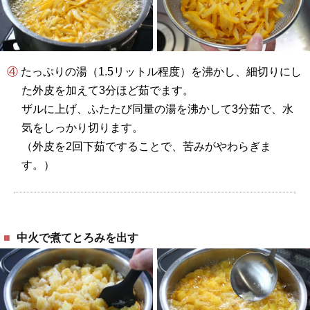
④ たっぷりの湯（1.5リットル程度）を沸かし、細切りにし
た外皮を加えて3分ほど茹でます。
ザルに上げ、ふたたび同量の湯を沸かして3分茹で、水
気をしっかり切ります。
（外皮を2回下茹ですることで、苦みがやわらぎま
す。）
中火で煮てとろみを出す