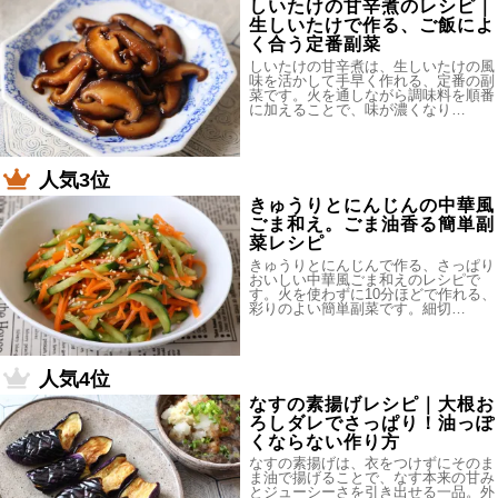
しいたけの甘辛煮のレシピ｜
生しいたけで作る、ご飯によ
く合う定番副菜
しいたけの甘辛煮は、生しいたけの風
味を活かして手早く作れる、定番の副
菜です。火を通しながら調味料を順番
に加えることで、味が濃くなり…
人気3位
きゅうりとにんじんの中華風
ごま和え。ごま油香る簡単副
菜レシピ
きゅうりとにんじんで作る、さっぱり
おいしい中華風ごま和えのレシピで
す。火を使わずに10分ほどで作れる、
彩りのよい簡単副菜です。細切…
人気4位
なすの素揚げレシピ｜大根お
ろしダレでさっぱり！油っぽ
くならない作り方
なすの素揚げは、衣をつけずにそのま
ま油で揚げることで、なす本来の甘み
とジューシーさを引き出せる一品。外