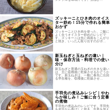
ズッキーニとひき肉のオイス
ター炒め！15分で作れる簡単
おかず
ズッキーニとひき肉を使った、ご飯に
よく合うオイスター炒めのレシピで
す。ズッキーニは先に両面をこんがり
と焼き、いったん取り出すのがポ…
新玉ねぎと玉ねぎの違い｜
味・保存方法・料理での使い
分け
新玉ねぎと普通の玉ねぎの大きな違い
は、主に収穫後に乾燥させるかどうか
です。新玉ねぎは、一般に春先に出回
る早生種を、収穫後に乾燥させ…
手羽先の煮込みレシピ｜やわ
らか味しみ！ご飯に合う定番
の煮物
手羽先の煮込みのレシピです。手羽先
を皮目から香ばしく焼き、生姜を加え