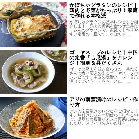
かぼちゃグラタンのレシピ｜
鶏肉と野菜がたっぷり！家庭
で作れる本格派
かぼちゃグラタンの基本レシピをご紹
介します。鶏肉と野菜を合わせた具だ
くさんのグラタンで、家庭でも作りや
すい定番の一皿です。かぼちゃ…
ゴーヤスープのレシピ｜中国
の定番「苦瓜湯」をアレン
ジ！簡単＆具だくさん
ゴーヤと豚肉を組み合わせた、具だく
さんで食べ応えのあるゴーヤスープの
レシピです。中国の定番スープ「苦瓜
湯（くがとう）」をベースに、…
アジの南蛮漬けのレシピ・作
り方
アジの南蛮漬けのレシピをご紹介しま
す。味付けに水を一切使わずに作るの
で、濃厚な南蛮酢がアジと野菜に染み
わたり、メリハリのきいた味を…