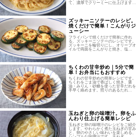
て、濃厚でクリーミーに仕上げます…
ズッキーニソテーのレシピ。
焼くだけで簡単！こんがりジ
ューシー
フライパンで焼くだけで簡単に作れ
る、ズッキーニソテーのレシピです。
ズッキーニを輪切りにし、オリーブオ
イルで両面をこんがりと焼き、塩…
ちくわの甘辛炒め｜5分で簡
単！お弁当にもおすすめ
ちくわの甘辛炒めの簡単レシピです。
ちくわをごま油で香ばしく焼き、醤
油・みりん・砂糖を使った甘辛だれを
手早く絡めます。照りのあるたれ…
玉ねぎと卵の味噌汁。卵をふ
んわり仕上げる簡単レシピ
玉ねぎと卵の味噌汁のレシピをご紹介
します。やわらかく煮た玉ねぎの甘み
と、卵のやさしい味わいを楽しめる、
シンプルな味噌汁です。玉ねぎ…