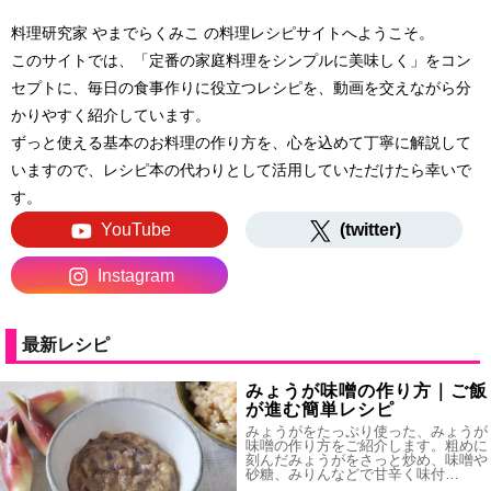
料理研究家 やまでらくみこ の料理レシピサイトへようこそ。
このサイトでは、「定番の家庭料理をシンプルに美味しく」をコン
セプトに、毎日の食事作りに役立つレシピを、動画を交えながら分
かりやすく紹介しています。
ずっと使える基本のお料理の作り方を、心を込めて丁寧に解説して
いますので、レシピ本の代わりとして活用していただけたら幸いで
す。
YouTube
(twitter)
Instagram
最新レシピ
みょうが味噌の作り方｜ご飯
が進む簡単レシピ
みょうがをたっぷり使った、みょうが
味噌の作り方をご紹介します。粗めに
刻んだみょうがをさっと炒め、味噌や
砂糖、みりんなどで甘辛く味付…