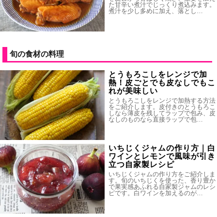
た甘辛い煮汁でじっくり煮込みます。
煮汁を少し多めに加え、落とし…
旬の食材の料理
とうもろこしをレンジで加
熱！皮ごとでも皮なしでもこ
れが美味しい
とうもろこしをレンジで加熱する方法
をご紹介します。皮付きのとうもろこ
しなら薄皮を残してラップで包み、皮
なしのものなら直接ラップで包…
いちじくジャムの作り方｜白
ワインとレモンで風味が引き
立つ自家製レシピ
いちじくジャムの作り方をご紹介しま
す。旬のいちじくを使った、香り豊か
で果実感あふれる自家製ジャムのレシ
ピです。白ワインを加えるのが…