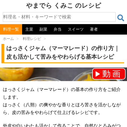
やまでら くみこ のレシピ
料理一覧
主菜
副菜
弁当
スイーツ
著者
ホーム
>
料理レシピ
>
はっさくジャム（マーマレード）の作り方｜
皮も活かして苦みをやわらげる基本レシピ
動画
チャンネル登録をお願いします！⇒
はっさくジャム（マーマレード）の基本の作り方をご紹介
します。
はっさく（八朔）の爽やかな香りとほろ苦さを活かしなが
ら、皮の苦みをやわらげて仕上げるレシピです。
外皮や白いわたも活かして作ることで、自然なとろみがつ