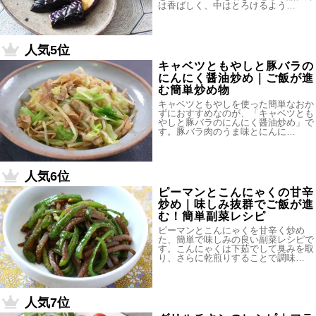
は香ばしく、中はとろけるよう…
人気5位
キャベツともやしと豚バラの
にんにく醤油炒め｜ご飯が進
む簡単炒め物
キャベツともやしを使った簡単なおか
ずにおすすめなのが、「キャベツとも
やしと豚バラのにんにく醤油炒め」で
す。豚バラ肉のうま味とにんに…
人気6位
ピーマンとこんにゃくの甘辛
炒め｜味しみ抜群でご飯が進
む！簡単副菜レシピ
ピーマンとこんにゃくを甘辛く炒め
た、簡単で味しみの良い副菜レシピで
す。こんにゃくは下茹でして臭みを取
り、さらに乾煎りすることで調味…
人気7位