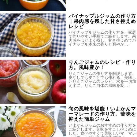
パイナップルジャムの作り方
｜果肉感を残した甘さ控えめ
レシピ
パイナップルジャムの作り方を、家庭
で作りやすい手順でご紹介します。果
肉感をほどよく残し、甘さ控えめでパ
イナップル本来の香りと爽やか…
りんごジャムのレシピ・作り
方。風味豊か！
りんごジャムの作り方を解説します。
皮なしでも皮ごとでも作れる、美味し
いりんごジャムのレシピ。水を一切加
えずに、りんご自体の風味を凝…
旬の風味を堪能！いよかんマ
ーマレードの作り方。苦味を
抑えた簡単ジャム
いよかんジャムのおすすめの作り方を
ご紹介します。苦味をすこし抑えめに
した、食べやすくて美味しいマーマレ