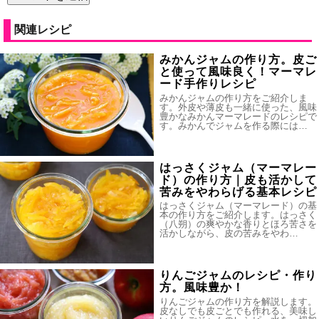
関連レシピ
みかんジャムの作り方。皮ご
と使って風味良く！マーマレ
ード手作りレシピ
みかんジャムの作り方をご紹介しま
す。外皮や薄皮も一緒に使った、風味
豊かなみかんマーマレードのレシピで
す。みかんでジャムを作る際には…
はっさくジャム（マーマレー
ド）の作り方｜皮も活かして
苦みをやわらげる基本レシピ
はっさくジャム（マーマレード）の基
本の作り方をご紹介します。はっさく
（八朔）の爽やかな香りとほろ苦さを
活かしながら、皮の苦みをやわ…
りんごジャムのレシピ・作り
方。風味豊か！
りんごジャムの作り方を解説します。
皮なしでも皮ごとでも作れる、美味し