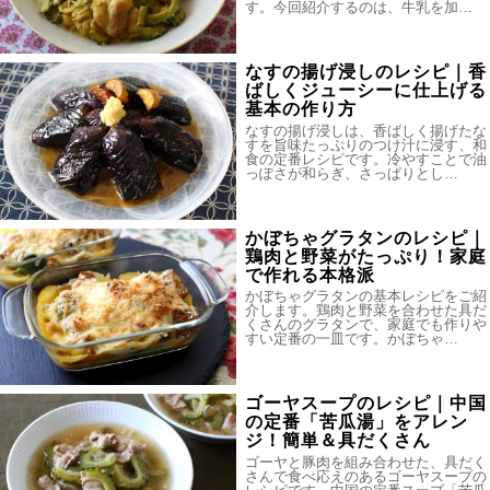
す。今回紹介するのは、牛乳を加…
なすの揚げ浸しのレシピ｜香
ばしくジューシーに仕上げる
基本の作り方
なすの揚げ浸しは、香ばしく揚げたな
すを旨味たっぷりのつけ汁に浸す、和
食の定番レシピです。冷やすことで油
っぽさが和らぎ、さっぱりとし…
かぼちゃグラタンのレシピ｜
鶏肉と野菜がたっぷり！家庭
で作れる本格派
かぼちゃグラタンの基本レシピをご紹
介します。鶏肉と野菜を合わせた具だ
くさんのグラタンで、家庭でも作りや
すい定番の一皿です。かぼちゃ…
ゴーヤスープのレシピ｜中国
の定番「苦瓜湯」をアレン
ジ！簡単＆具だくさん
ゴーヤと豚肉を組み合わせた、具だく
さんで食べ応えのあるゴーヤスープの