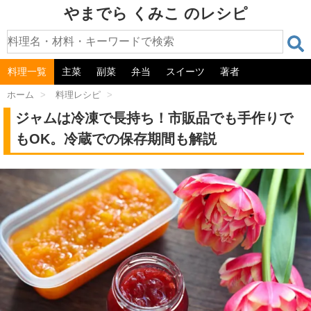
やまでら くみこ のレシピ
料理一覧
主菜
副菜
弁当
スイーツ
著者
ホーム
>
料理レシピ
>
ジャムは冷凍で長持ち！市販品でも手作りで
もOK。冷蔵での保存期間も解説