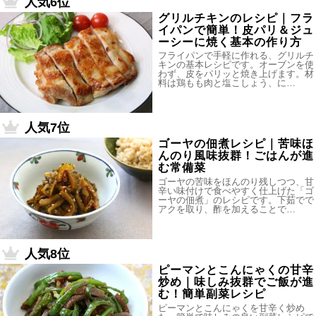
人気6位
グリルチキンのレシピ｜フラ
イパンで簡単！皮パリ＆ジュ
ーシーに焼く基本の作り方
フライパンで手軽に作れる、グリルチ
キンの基本レシピです。オーブンを使
わず、皮をパリッと焼き上げます。材
料は鶏もも肉と塩こしょう、に…
人気7位
ゴーヤの佃煮レシピ｜苦味ほ
んのり風味抜群！ごはんが進
む常備菜
ゴーヤの苦味をほんのり残しつつ、甘
辛い味付けで食べやすく仕上げた「ゴ
ーヤの佃煮」のレシピです。下茹でで
アクを取り、酢を加えることで…
人気8位
ピーマンとこんにゃくの甘辛
炒め｜味しみ抜群でご飯が進
む！簡単副菜レシピ
ピーマンとこんにゃくを甘辛く炒め