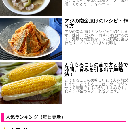
レシピです。中国の定番スープ「苦瓜
湯（くがとう）」をベースに、…
アジの南蛮漬けのレシピ・作
り方
アジの南蛮漬けのレシピをご紹介しま
す。味付けに水を一切使わずに作るの
で、濃厚な南蛮酢がアジと野菜に染み
わたり、メリハリのきいた味を…
とうもろこしの茹で方と茹で
時間。旨みを引き出す加熱
法！
とうもろこしの美味しい茹で方を解説
します。とうもろこしは、少し時間を
かけて塩茹でするのがおすすめです。
じっくり茹でると、芯などに含…
人気ランキング（毎日更新）