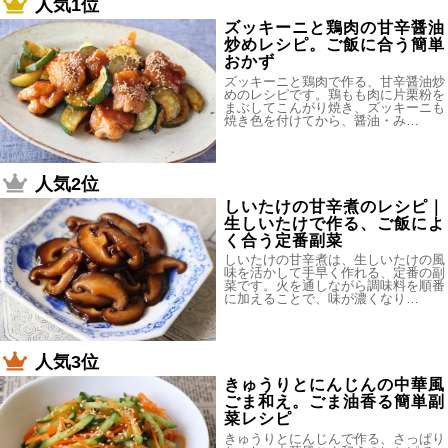
人気1位
ズッキーニと鶏肉の甘辛醤油
炒めレシピ。ご飯に合う簡単
おかず
ズッキーニと鶏肉で作る、甘辛醤油炒
めのレシピです。鶏もも肉に片栗粉を
まぶしてこんがり焼き、ズッキーニも
焼き色を付けてから、醤油・み…
人気2位
しいたけの甘辛煮のレシピ｜
生しいたけで作る、ご飯によ
く合う定番副菜
しいたけの甘辛煮は、生しいたけの風
味を活かして手早く作れる、定番の副
菜です。火を通しながら調味料を順番
に加えることで、味が濃くなり…
人気3位
きゅうりとにんじんの中華風
ごま和え。ごま油香る簡単副
菜レシピ
きゅうりとにんじんで作る、さっぱり