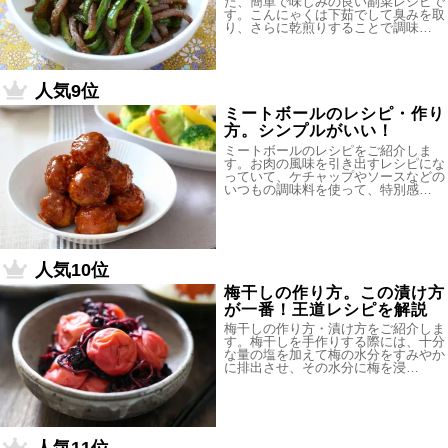
た、簡単で味しみの良い副菜レシピで
す。こんにゃくは下茹でして臭みを取
り、さらに乾煎りすることで調味…
人気9位
ミートボールのレシピ・作り
方。シンプルがいい！
ミートボールのレシピをご紹介しま
す。お肉の風味を引き出すレシピにな
っていて、ケチャップやソースなどの
いつもの調味料を使って、特別感…
人気10位
梅干しの作り方。この漬け方
が一番！王道レシピを解説
梅干しの作り方・漬け方をご紹介しま
す。梅干しを手作りする際には、十分
な量の塩を加えて梅の水分をすみやか
に排出させ、その水分に梅を浸…