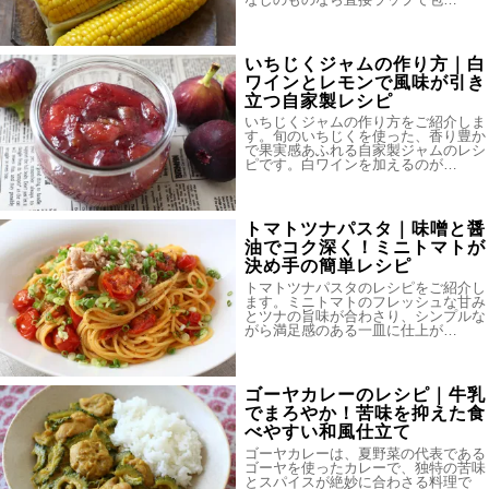
いちじくジャムの作り方｜白
ワインとレモンで風味が引き
立つ自家製レシピ
いちじくジャムの作り方をご紹介しま
す。旬のいちじくを使った、香り豊か
で果実感あふれる自家製ジャムのレシ
ピです。白ワインを加えるのが…
トマトツナパスタ｜味噌と醤
油でコク深く！ミニトマトが
決め手の簡単レシピ
トマトツナパスタのレシピをご紹介し
ます。ミニトマトのフレッシュな甘み
とツナの旨味が合わさり、シンプルな
がら満足感のある一皿に仕上が…
ゴーヤカレーのレシピ｜牛乳
でまろやか！苦味を抑えた食
べやすい和風仕立て
ゴーヤカレーは、夏野菜の代表である
ゴーヤを使ったカレーで、独特の苦味
とスパイスが絶妙に合わさる料理で