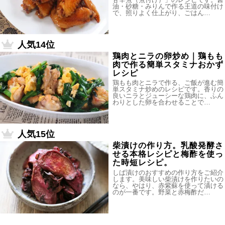
油・砂糖・みりんで作る王道の味付け
で、照りよく仕上がり、ごはん…
人気14位
鶏肉とニラの卵炒め｜鶏もも
肉で作る簡単スタミナおかず
レシピ
鶏もも肉とニラで作る、ご飯が進む簡
単スタミナ炒めのレシピです。香りの
良いニラとジューシーな鶏肉に、ふん
わりとした卵を合わせることで…
人気15位
柴漬けの作り方。乳酸発酵さ
せる本格レシピと梅酢を使っ
た時短レシピ。
しば漬けのおすすめの作り方をご紹介
します。美味しい柴漬けを作りたいの
なら、やはり、赤紫蘇を使って漬ける
のが一番です。野菜と赤梅酢だ…