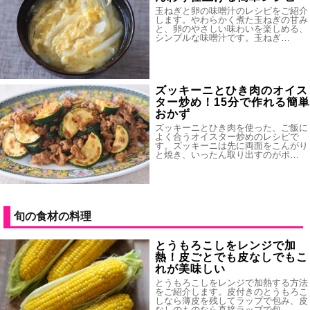
玉ねぎと卵の味噌汁のレシピをご紹介
します。やわらかく煮た玉ねぎの甘み
と、卵のやさしい味わいを楽しめる、
シンプルな味噌汁です。玉ねぎ…
ズッキーニとひき肉のオイス
ター炒め！15分で作れる簡単
おかず
ズッキーニとひき肉を使った、ご飯に
よく合うオイスター炒めのレシピで
す。ズッキーニは先に両面をこんがり
と焼き、いったん取り出すのがポ…
旬の食材の料理
とうもろこしをレンジで加
熱！皮ごとでも皮なしでもこ
れが美味しい
とうもろこしをレンジで加熱する方法
をご紹介します。皮付きのとうもろこ
しなら薄皮を残してラップで包み、皮
なしのものなら直接ラップで包…