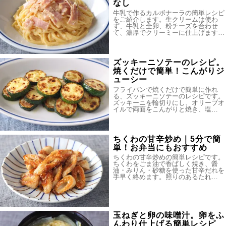
なし
牛乳で作るカルボナーラの簡単レシピ
をご紹介します。生クリームは使わ
ず、牛乳と全卵、粉チーズを合わせ
て、濃厚でクリーミーに仕上げます…
ズッキーニソテーのレシピ。
焼くだけで簡単！こんがりジ
ューシー
フライパンで焼くだけで簡単に作れ
る、ズッキーニソテーのレシピです。
ズッキーニを輪切りにし、オリーブオ
イルで両面をこんがりと焼き、塩…
ちくわの甘辛炒め｜5分で簡
単！お弁当にもおすすめ
ちくわの甘辛炒めの簡単レシピです。
ちくわをごま油で香ばしく焼き、醤
油・みりん・砂糖を使った甘辛だれを
手早く絡めます。照りのあるたれ…
玉ねぎと卵の味噌汁。卵をふ
んわり仕上げる簡単レシピ