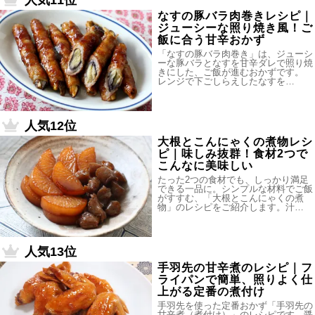
人気11位
なすの豚バラ肉巻きレシピ｜
ジューシーな照り焼き風！ご
飯に合う甘辛おかず
「なすの豚バラ肉巻き」は、ジューシ
ーな豚バラとなすを甘辛ダレで照り焼
きにした、ご飯が進むおかずです。
レンジで下ごしらえしたなすを…
人気12位
大根とこんにゃくの煮物レシ
ピ｜味しみ抜群！食材2つで
こんなに美味しい
たった2つの食材でも、しっかり満足
できる一品に。シンプルな材料でご飯
がすすむ、「大根とこんにゃくの煮
物」のレシピをご紹介します。汁…
人気13位
手羽先の甘辛煮のレシピ｜フ
ライパンで簡単、照りよく仕
上がる定番の煮付け
手羽先を使った定番おかず「手羽先の
甘辛煮（煮付け）」のレシピです。醤