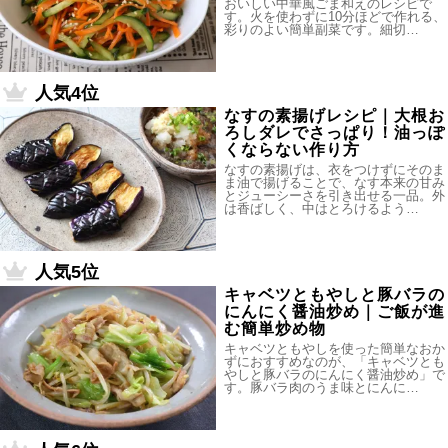
おいしい中華風ごま和えのレシピで
す。火を使わずに10分ほどで作れる、
彩りのよい簡単副菜です。細切…
人気4位
なすの素揚げレシピ｜大根お
ろしダレでさっぱり！油っぽ
くならない作り方
なすの素揚げは、衣をつけずにそのま
ま油で揚げることで、なす本来の甘み
とジューシーさを引き出せる一品。外
は香ばしく、中はとろけるよう…
人気5位
キャベツともやしと豚バラの
にんにく醤油炒め｜ご飯が進
む簡単炒め物
キャベツともやしを使った簡単なおか
ずにおすすめなのが、「キャベツとも
やしと豚バラのにんにく醤油炒め」で
す。豚バラ肉のうま味とにんに…