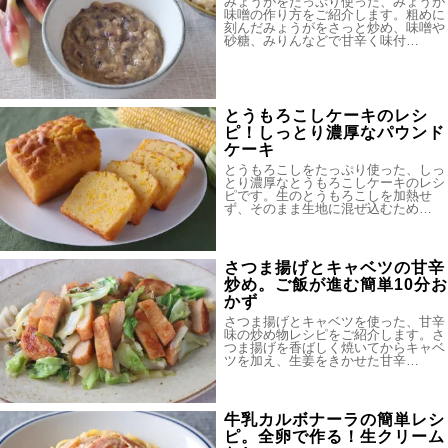
みょうがをたっぷり使った、みょうが
味噌の作り方をご紹介します。粗めに
刻んだみょうがをさっと炒め、味噌や
砂糖、みりんなどで甘辛く味付…
とうもろこしケーキのレシ
ピ！しっとり濃厚なパウンド
ケーキ
とうもろこしをたっぷり使った、しっ
とり濃厚なとうもろこしケーキのレシ
ピです。生のとうもろこしを加熱せ
ず、そのまま生地に混ぜ込むため…
さつま揚げとキャベツの甘辛
炒め。ご飯が進む簡単10分お
かず
さつま揚げとキャベツを使った、甘辛
味の炒め物レシピをご紹介します。さ
つま揚げを香ばしく焼いてからキャベ
ツを加え、生姜をきかせた甘辛…
牛乳カルボナーラの簡単レシ
ピ。全卵で作る！生クリーム