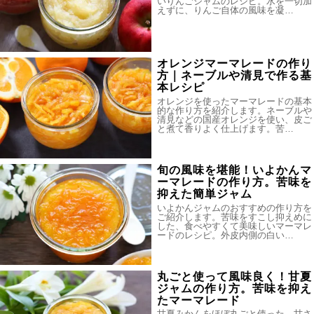
いりんごジャムのレシピ。水を一切加
えずに、りんご自体の風味を凝…
オレンジマーマレードの作り
方｜ネーブルや清見で作る基
本レシピ
オレンジを使ったマーマレードの基本
的な作り方を紹介します。ネーブルや
清見などの国産オレンジを使い、皮ご
と煮て香りよく仕上げます。苦…
旬の風味を堪能！いよかんマ
ーマレードの作り方。苦味を
抑えた簡単ジャム
いよかんジャムのおすすめの作り方を
ご紹介します。苦味をすこし抑えめに
した、食べやすくて美味しいマーマレ
ードのレシピ。外皮内側の白い…
丸ごと使って風味良く！甘夏
ジャムの作り方。苦味を抑え
たマーマレード
甘夏みかんをほぼ丸ごと使った、甘さ