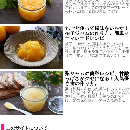
控えめで風味の良いジャムの作り方を
ご紹介します。この甘夏マーマレード
のレシピは、甘夏の実だけでな…
丸ごと使って風味をいかす！
柚子ジャムの作り方。簡単マ
ーマレードレシピ
柚子（ゆず）の風味を存分にいかし
た、食べやすいジャムの作り方をご紹
介します。柚子を丸ごと使った、手作
りマーマレードのおすすめレシピ…
梨ジャムの簡単レシピ。甘酸
っぱさがクセになる！人気保
存食の作り方。
梨（和梨）を使った美味しいジャムの
作り方をご紹介します。このジャムの
材料は、梨と砂糖とレモンの3つだ
け。梨の保存食としても人気の高…
このサイトについて