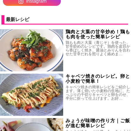
Instagram
最新レシピ
鶏肉と大葉の甘辛炒め！鶏も
も肉を使った簡単レシピ
鶏もも肉と大葉（青じそ）を使った、
甘辛炒めのレシピです。鶏肉を皮目か
ら香ばしく焼き、醤油とみりんを合わ
せた甘辛だれを照りよく絡めま…
キャベツ焼きのレシピ。卵と
小麦粉で簡単！
キャベツ焼きの簡単レシピをご紹介し
ます。薄く焼いた小麦粉の生地に、た
っぷりの千切りキャベツと卵をのせ、
半分に折って仕上げます。お好…
みょうが味噌の作り方｜ご飯
が進む簡単レシピ