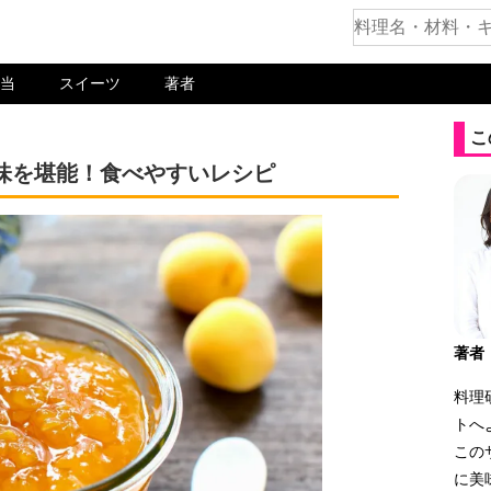
当
スイーツ
著者
こ
味を堪能！食べやすいレシピ
著者
料理
トへ
この
に美