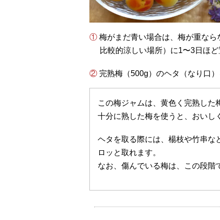
① 梅がまだ青い場合は、梅が重ならないように皿やザルなどの上に並べ、常温（室内の
比較的涼しい場所）に1〜3日ほ
② 完熟梅（500g）のヘタ（なり
この梅ジャムは、黄色く完熟した
十分に熟した梅を使うと、おいし
ヘタを取る際には、楊枝や竹串な
ロッと取れます。
なお、傷んでいる梅は、この段階