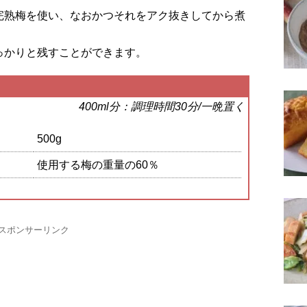
完熟梅を使い、なおかつそれをアク抜きしてから煮
っかりと残すことができます。
400ml分：調理時間30分/一晩置く
500g
使用する梅の重量の60％
スポンサーリンク