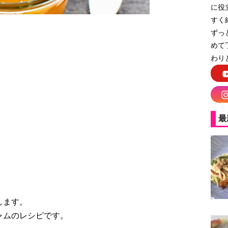
に役
すく
ずっ
めて
わり
ジャム
最
します。
ャムのレシピです。