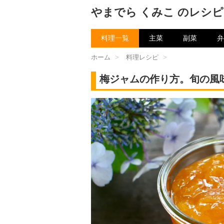
やまでら くみこ のレシピ
料理一覧
主菜
副菜
弁
ホーム
>
料理レシピ
>
梅ジャムの作り方。旬の風