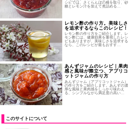
シピでは、さくらんぼの種を取り、砂
糖とレモン汁を加えて煮詰める…
レモン酢の作り方。美味しさ
を追求するならこのレシピ！
レモン酢の作り方をご紹介します。レ
モン酢には、健康効果を重視したレシ
ピもありますが、美味しさを追求する
なら、このレシピが最もおすす…
あんずジャムのレシピ｜果肉
感と風味が際立つ、アプリコ
ットジャムの作り方
あんずジャム（アプリコットジャム）
の作り方をご紹介します。あんずの濃
厚な風味と果肉感をしっかり味わえ
る、シンプルながら満足度の高い…
このサイトについて