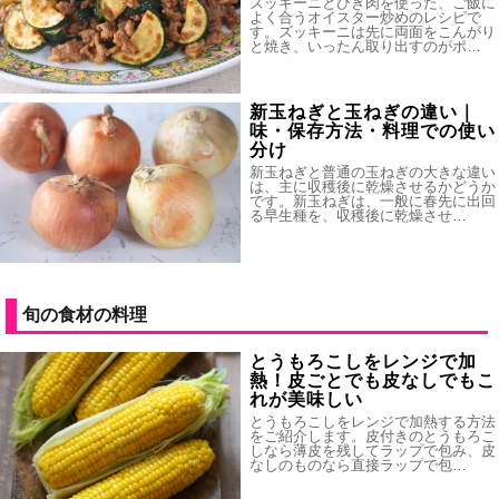
ズッキーニとひき肉を使った、ご飯に
よく合うオイスター炒めのレシピで
す。ズッキーニは先に両面をこんがり
と焼き、いったん取り出すのがポ…
新玉ねぎと玉ねぎの違い｜
味・保存方法・料理での使い
分け
新玉ねぎと普通の玉ねぎの大きな違い
は、主に収穫後に乾燥させるかどうか
です。新玉ねぎは、一般に春先に出回
る早生種を、収穫後に乾燥させ…
旬の食材の料理
とうもろこしをレンジで加
熱！皮ごとでも皮なしでもこ
れが美味しい
とうもろこしをレンジで加熱する方法
をご紹介します。皮付きのとうもろこ
しなら薄皮を残してラップで包み、皮
なしのものなら直接ラップで包…