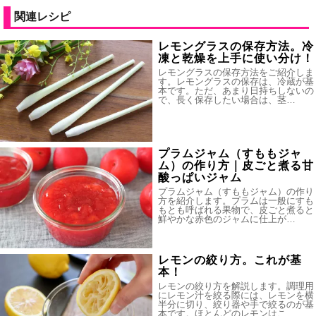
関連レシピ
レモングラスの保存方法。冷
凍と乾燥を上手に使い分け！
レモングラスの保存方法をご紹介しま
す。レモングラスの保存は、冷蔵が基
本です。ただ、あまり日持ちしないの
で、長く保存したい場合は、茎…
プラムジャム（すももジャ
ム）の作り方｜皮ごと煮る甘
酸っぱいジャム
プラムジャム（すももジャム）の作り
方を紹介します。プラムは一般にすも
もとも呼ばれる果物で、皮ごと煮ると
鮮やかな赤色のジャムに仕上が…
レモンの絞り方。これが基
本！
レモンの絞り方を解説します。調理用
にレモン汁を絞る際には、レモンを横
半分に切り、絞り器や手で絞るのが基
本です。ほとんどのレモンはこ…