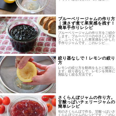
ブルーベリージャムの作り方
｜潰さず煮て果実感を残す！
簡単手作りレシピ
ブルーベリージャムの作り方をご紹介
します。ブルーベリーのやさしい甘さ
と、ふっくらとした果実感をいかした
手作りジャムです。このレシピ…
絞り器なしで！レモンの絞り
方
レモンの絞り方を動画をもとに解説し
ます。絞り器なしで、レモンを簡単に
無駄なく絞る方法です。
さくらんぼジャムの作り方。
甘酸っぱいチェリージャムの
簡単レシピ
旬のさくらんぼで作る、甘酸っぱいさ
くらんぼジャムのレシピです。このレ