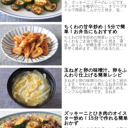
る、ズッキーニソテーのレシピです。
ズッキーニを輪切りにし、オリーブオ
イルで両面をこんがりと焼き、塩…
ちくわの甘辛炒め｜5分で簡
単！お弁当にもおすすめ
ちくわの甘辛炒めの簡単レシピです。
ちくわをごま油で香ばしく焼き、醤
油・みりん・砂糖を使った甘辛だれを
手早く絡めます。照りのあるたれ…
玉ねぎと卵の味噌汁。卵をふ
んわり仕上げる簡単レシピ
玉ねぎと卵の味噌汁のレシピをご紹介
します。やわらかく煮た玉ねぎの甘み
と、卵のやさしい味わいを楽しめる、
シンプルな味噌汁です。玉ねぎ…
ズッキーニとひき肉のオイス
ター炒め！15分で作れる簡単
おかず