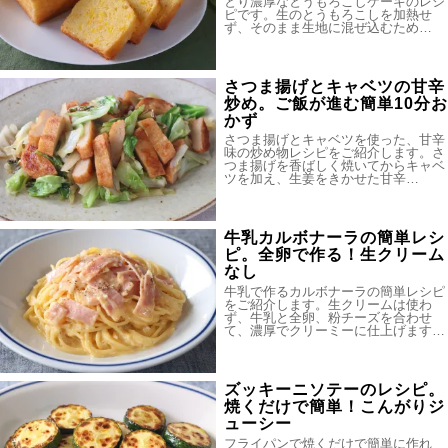
とり濃厚なとうもろこしケーキのレシ
ピです。生のとうもろこしを加熱せ
ず、そのまま生地に混ぜ込むため…
さつま揚げとキャベツの甘辛
炒め。ご飯が進む簡単10分お
かず
さつま揚げとキャベツを使った、甘辛
味の炒め物レシピをご紹介します。さ
つま揚げを香ばしく焼いてからキャベ
ツを加え、生姜をきかせた甘辛…
牛乳カルボナーラの簡単レシ
ピ。全卵で作る！生クリーム
なし
牛乳で作るカルボナーラの簡単レシピ
をご紹介します。生クリームは使わ
ず、牛乳と全卵、粉チーズを合わせ
て、濃厚でクリーミーに仕上げます…
ズッキーニソテーのレシピ。
焼くだけで簡単！こんがりジ
ューシー
フライパンで焼くだけで簡単に作れ