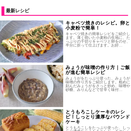
最新レシピ
キャベツ焼きのレシピ。卵と
小麦粉で簡単！
キャベツ焼きの簡単レシピをご紹介し
ます。薄く焼いた小麦粉の生地に、た
っぷりの千切りキャベツと卵をのせ、
半分に折って仕上げます。お好…
みょうが味噌の作り方｜ご飯
が進む簡単レシピ
みょうがをたっぷり使った、みょうが
味噌の作り方をご紹介します。粗めに
刻んだみょうがをさっと炒め、味噌や
砂糖、みりんなどで甘辛く味付…
とうもろこしケーキのレシ
ピ！しっとり濃厚なパウンド
ケーキ
とうもろこしをたっぷり使った、しっ