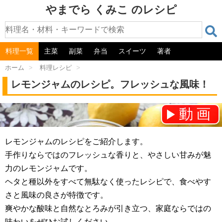
やまでら くみこ のレシピ
料理一覧
主菜
副菜
弁当
スイーツ
著者
ホーム
>
料理レシピ
>
レモンジャムのレシピ。フレッシュな風味！
動画
チャンネル登録をお願いします！⇒
レモンジャムのレシピをご紹介します。
手作りならではのフレッシュな香りと、やさしい甘みが魅
力のレモンジャムです。
ヘタと種以外をすべて無駄なく使ったレシピで、食べやす
さと風味の良さが特徴です。
爽やかな酸味と自然なとろみが引き立つ、家庭ならではの
味わいをぜひお試しください。