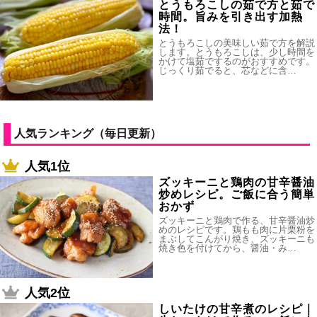
とうもろこしの茹で方と茹で
時間。旨みを引き出す加熱
法！
とうもろこしの美味しい茹で方を解説
します。とうもろこしは、少し時間を
かけて塩茹でするのがおすすめです。
じっくり茹でると、芯などに含…
人気ランキング（毎日更新）
人気1位
ズッキーニと鶏肉の甘辛醤油
炒めレシピ。ご飯に合う簡単
おかず
ズッキーニと鶏肉で作る、甘辛醤油炒
めのレシピです。鶏もも肉に片栗粉を
まぶしてこんがり焼き、ズッキーニも
焼き色を付けてから、醤油・み…
人気2位
しいたけの甘辛煮のレシピ｜