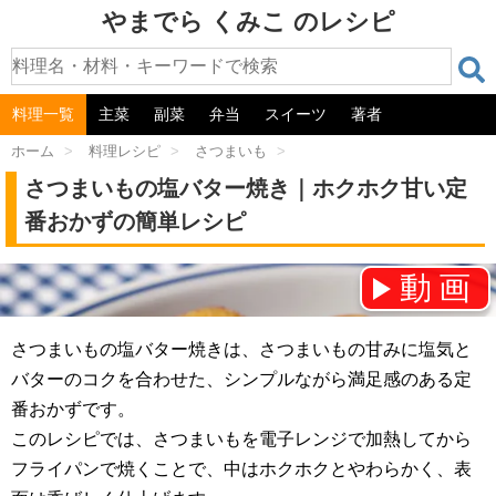
やまでら くみこ のレシピ
料理一覧
主菜
副菜
弁当
スイーツ
著者
ホーム
>
料理レシピ
>
さつまいも
>
さつまいもの塩バター焼き｜ホクホク甘い定
番おかずの簡単レシピ
動画
チャンネル登録をお願いします！⇒
さつまいもの塩バター焼きは、さつまいもの甘みに塩気と
バターのコクを合わせた、シンプルながら満足感のある定
番おかずです。
このレシピでは、さつまいもを電子レンジで加熱してから
フライパンで焼くことで、中はホクホクとやわらかく、表