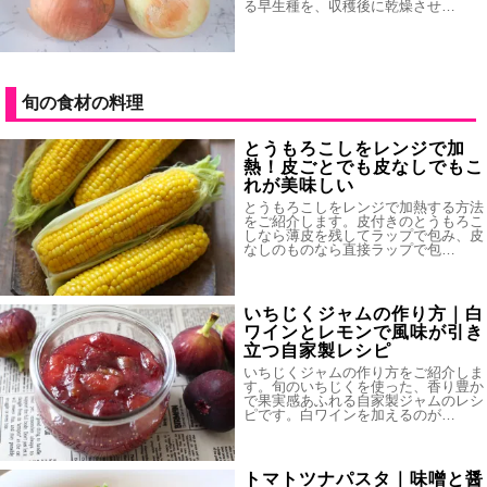
る早生種を、収穫後に乾燥させ…
旬の食材の料理
とうもろこしをレンジで加
熱！皮ごとでも皮なしでもこ
れが美味しい
とうもろこしをレンジで加熱する方法
をご紹介します。皮付きのとうもろこ
しなら薄皮を残してラップで包み、皮
なしのものなら直接ラップで包…
いちじくジャムの作り方｜白
ワインとレモンで風味が引き
立つ自家製レシピ
いちじくジャムの作り方をご紹介しま
す。旬のいちじくを使った、香り豊か
で果実感あふれる自家製ジャムのレシ
ピです。白ワインを加えるのが…
トマトツナパスタ｜味噌と醤