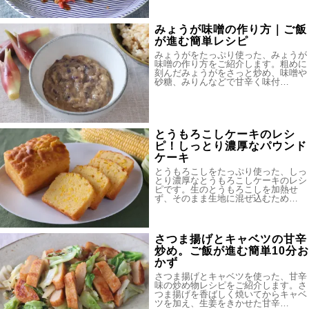
みょうが味噌の作り方｜ご飯
が進む簡単レシピ
みょうがをたっぷり使った、みょうが
味噌の作り方をご紹介します。粗めに
刻んだみょうがをさっと炒め、味噌や
砂糖、みりんなどで甘辛く味付…
とうもろこしケーキのレシ
ピ！しっとり濃厚なパウンド
ケーキ
とうもろこしをたっぷり使った、しっ
とり濃厚なとうもろこしケーキのレシ
ピです。生のとうもろこしを加熱せ
ず、そのまま生地に混ぜ込むため…
さつま揚げとキャベツの甘辛
炒め。ご飯が進む簡単10分お
かず
さつま揚げとキャベツを使った、甘辛
味の炒め物レシピをご紹介します。さ
つま揚げを香ばしく焼いてからキャベ
ツを加え、生姜をきかせた甘辛…