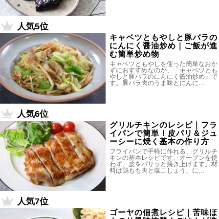
人気5位
キャベツともやしと豚バラの
にんにく醤油炒め｜ご飯が進
む簡単炒め物
キャベツともやしを使った簡単なおか
ずにおすすめなのが、「キャベツとも
やしと豚バラのにんにく醤油炒め」で
す。豚バラ肉のうま味とにんに…
人気6位
グリルチキンのレシピ｜フラ
イパンで簡単！皮パリ＆ジュ
ーシーに焼く基本の作り方
フライパンで手軽に作れる、グリルチ
キンの基本レシピです。オーブンを使
わず、皮をパリッと焼き上げます。材
料は鶏もも肉と塩こしょう、に…
人気7位
ゴーヤの佃煮レシピ｜苦味ほ