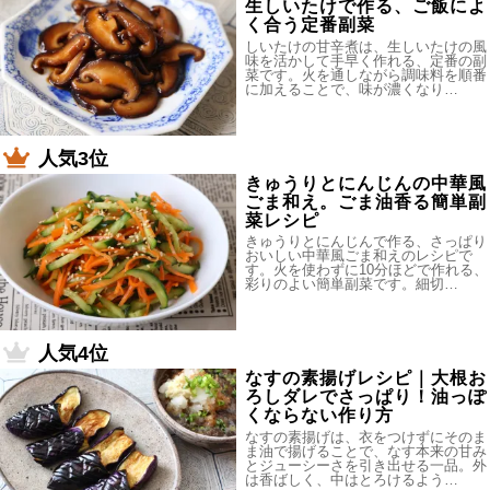
生しいたけで作る、ご飯によ
く合う定番副菜
しいたけの甘辛煮は、生しいたけの風
味を活かして手早く作れる、定番の副
菜です。火を通しながら調味料を順番
に加えることで、味が濃くなり…
人気3位
きゅうりとにんじんの中華風
ごま和え。ごま油香る簡単副
菜レシピ
きゅうりとにんじんで作る、さっぱり
おいしい中華風ごま和えのレシピで
す。火を使わずに10分ほどで作れる、
彩りのよい簡単副菜です。細切…
人気4位
なすの素揚げレシピ｜大根お
ろしダレでさっぱり！油っぽ
くならない作り方
なすの素揚げは、衣をつけずにそのま
ま油で揚げることで、なす本来の甘み
とジューシーさを引き出せる一品。外
は香ばしく、中はとろけるよう…