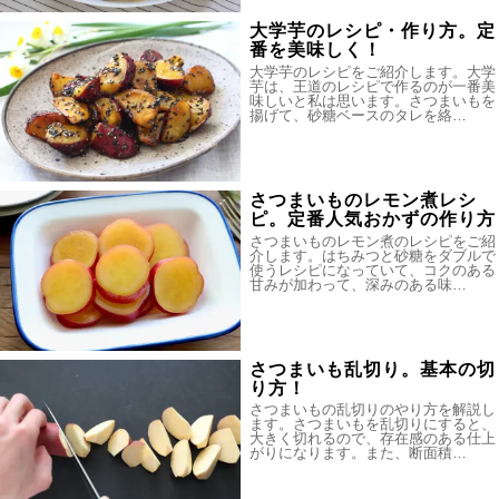
大学芋のレシピ・作り方。定
番を美味しく！
大学芋のレシピをご紹介します。大学
芋は、王道のレシピで作るのが一番美
味しいと私は思います。さつまいもを
揚げて、砂糖ベースのタレを絡…
さつまいものレモン煮レシ
ピ。定番人気おかずの作り方
さつまいものレモン煮のレシピをご紹
介します。はちみつと砂糖をダブルで
使うレシピになっていて、コクのある
甘みが加わって、深みのある味…
さつまいも乱切り。基本の切
り方！
さつまいもの乱切りのやり方を解説し
ます。さつまいもを乱切りにすると、
大きく切れるので、存在感のある仕上
がりになります。また、断面積…