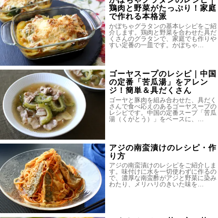
鶏肉と野菜がたっぷり！家庭
で作れる本格派
かぼちゃグラタンの基本レシピをご紹
介します。鶏肉と野菜を合わせた具だ
くさんのグラタンで、家庭でも作りや
すい定番の一皿です。かぼちゃ…
ゴーヤスープのレシピ｜中国
の定番「苦瓜湯」をアレン
ジ！簡単＆具だくさん
ゴーヤと豚肉を組み合わせた、具だく
さんで食べ応えのあるゴーヤスープの
レシピです。中国の定番スープ「苦瓜
湯（くがとう）」をベースに、…
アジの南蛮漬けのレシピ・作
り方
アジの南蛮漬けのレシピをご紹介しま
す。味付けに水を一切使わずに作るの
で、濃厚な南蛮酢がアジと野菜に染み
わたり、メリハリのきいた味を…