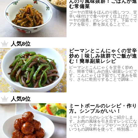
んのり風味抜群！ごはんが進
む常備菜
ゴーヤの苦味をほんのり残しつつ、甘
辛い味付けで食べやすく仕上げた「ゴ
ーヤの佃煮」のレシピです。下茹でで
アクを取り、酢を加えることで…
人気8位
ピーマンとこんにゃくの甘辛
炒め｜味しみ抜群でご飯が進
む！簡単副菜レシピ
ピーマンとこんにゃくを甘辛く炒め
た、簡単で味しみの良い副菜レシピで
す。こんにゃくは下茹でして臭みを取
り、さらに乾煎りすることで調味…
人気9位
ミートボールのレシピ・作り
方。シンプルがいい！
ミートボールのレシピをご紹介しま
す。お肉の風味を引き出すレシピにな
っていて、ケチャップやソースなどの
いつもの調味料を使って、特別感…