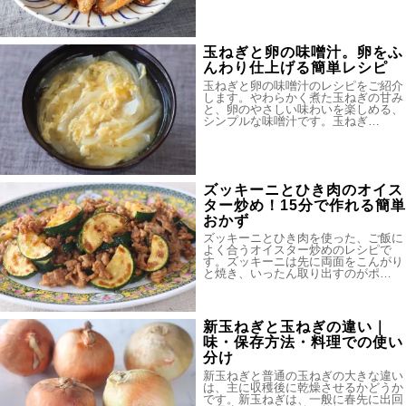
玉ねぎと卵の味噌汁。卵をふ
んわり仕上げる簡単レシピ
玉ねぎと卵の味噌汁のレシピをご紹介
します。やわらかく煮た玉ねぎの甘み
と、卵のやさしい味わいを楽しめる、
シンプルな味噌汁です。玉ねぎ…
ズッキーニとひき肉のオイス
ター炒め！15分で作れる簡単
おかず
ズッキーニとひき肉を使った、ご飯に
よく合うオイスター炒めのレシピで
す。ズッキーニは先に両面をこんがり
と焼き、いったん取り出すのがポ…
新玉ねぎと玉ねぎの違い｜
味・保存方法・料理での使い
分け
新玉ねぎと普通の玉ねぎの大きな違い
は、主に収穫後に乾燥させるかどうか
です。新玉ねぎは、一般に春先に出回