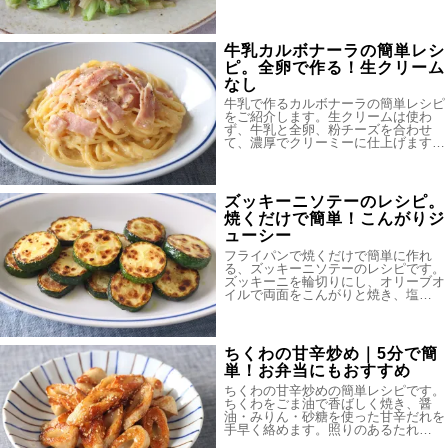
牛乳カルボナーラの簡単レシ
ピ。全卵で作る！生クリーム
なし
牛乳で作るカルボナーラの簡単レシピ
をご紹介します。生クリームは使わ
ず、牛乳と全卵、粉チーズを合わせ
て、濃厚でクリーミーに仕上げます…
ズッキーニソテーのレシピ。
焼くだけで簡単！こんがりジ
ューシー
フライパンで焼くだけで簡単に作れ
る、ズッキーニソテーのレシピです。
ズッキーニを輪切りにし、オリーブオ
イルで両面をこんがりと焼き、塩…
ちくわの甘辛炒め｜5分で簡
単！お弁当にもおすすめ
ちくわの甘辛炒めの簡単レシピです。
ちくわをごま油で香ばしく焼き、醤
油・みりん・砂糖を使った甘辛だれを
手早く絡めます。照りのあるたれ…