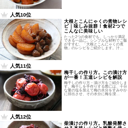
人気10位
大根とこんにゃくの煮物レシ
ピ｜味しみ抜群！食材2つで
こんなに美味しい
たった2つの食材でも、しっかり満足
できる一品に。シンプルな材料でご飯
がすすむ、「大根とこんにゃくの煮
物」のレシピをご紹介します。汁…
人気11位
梅干しの作り方。この漬け方
が一番！王道レシピを解説
梅干しの作り方・漬け方をご紹介しま
す。梅干しを手作りする際には、十分
な量の塩を加えて梅の水分をすみやか
に排出させ、その水分に梅を浸…
人気12位
柴漬けの作り方。乳酸発酵さ