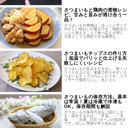
さつまいもと鶏肉の煮物レシ
ピ。甘みと旨みが溶け合う一
品！
さつまいもの煮物は、ほっこり甘くて
やさしい味わいが魅力です。鶏肉をた
っぷり加えることで食べ応えが増し、
主菜としても満足できる豪華な…
さつまいもチップスの作り方
｜低温でパリッと仕上げる失
敗しにくいレシピ
さつまいもの甘みを引き出し、軽くパ
リッと仕上げる、家庭で作りやすいさ
つまいもチップスのレシピです。スラ
イサーで薄切りにし、水にさら…
さつまいもの保存方法。基本
は常温！夏は冷蔵で冷凍も
OK。保存期間も解説
さつまいもの保存方法をご紹介しま
す。紹介するのは、「常温」・「冷
蔵」・「冷凍」の3パターンの保存法
です。涼しい季節や冬であれば、さ…