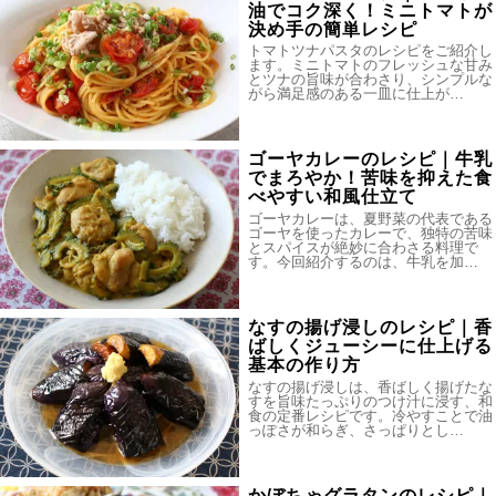
油でコク深く！ミニトマトが
決め手の簡単レシピ
トマトツナパスタのレシピをご紹介し
ます。ミニトマトのフレッシュな甘み
とツナの旨味が合わさり、シンプルな
がら満足感のある一皿に仕上が…
ゴーヤカレーのレシピ｜牛乳
でまろやか！苦味を抑えた食
べやすい和風仕立て
ゴーヤカレーは、夏野菜の代表である
ゴーヤを使ったカレーで、独特の苦味
とスパイスが絶妙に合わさる料理で
す。今回紹介するのは、牛乳を加…
なすの揚げ浸しのレシピ｜香
ばしくジューシーに仕上げる
基本の作り方
なすの揚げ浸しは、香ばしく揚げたな
すを旨味たっぷりのつけ汁に浸す、和
食の定番レシピです。冷やすことで油
っぽさが和らぎ、さっぱりとし…
かぼちゃグラタンのレシピ｜