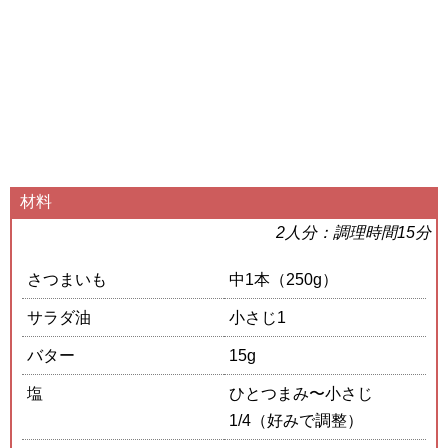
材料
2人分：調理時間15分
さつまいも
中1本（250g）
サラダ油
小さじ1
バター
15g
塩
ひとつまみ〜小さじ
1/4（好みで調整）