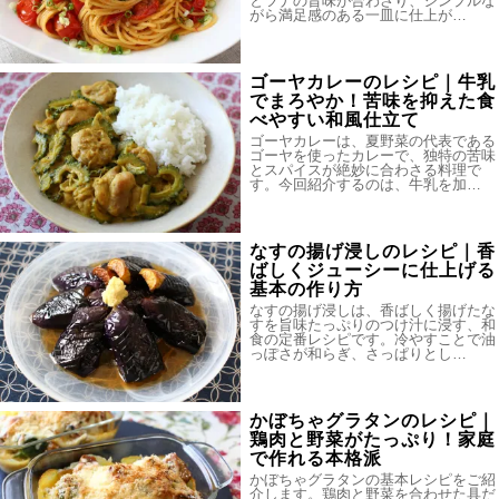
とツナの旨味が合わさり、シンプルな
がら満足感のある一皿に仕上が…
ゴーヤカレーのレシピ｜牛乳
でまろやか！苦味を抑えた食
べやすい和風仕立て
ゴーヤカレーは、夏野菜の代表である
ゴーヤを使ったカレーで、独特の苦味
とスパイスが絶妙に合わさる料理で
す。今回紹介するのは、牛乳を加…
なすの揚げ浸しのレシピ｜香
ばしくジューシーに仕上げる
基本の作り方
なすの揚げ浸しは、香ばしく揚げたな
すを旨味たっぷりのつけ汁に浸す、和
食の定番レシピです。冷やすことで油
っぽさが和らぎ、さっぱりとし…
かぼちゃグラタンのレシピ｜
鶏肉と野菜がたっぷり！家庭
で作れる本格派
かぼちゃグラタンの基本レシピをご紹
介します。鶏肉と野菜を合わせた具だ