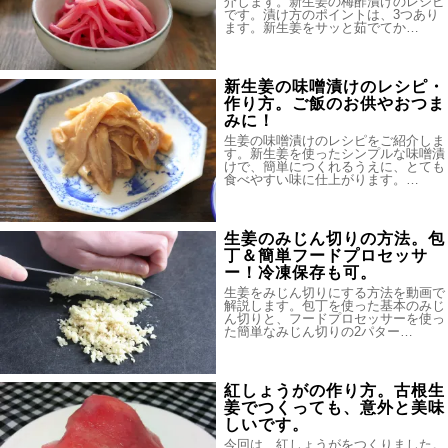
介します。新生姜の梅酢漬けのレシピ
です。漬け方のポイントは、3つあり
ます。新生姜をサッと茹でてか…
新生姜の味噌漬けのレシピ・
作り方。ご飯のお供やおつま
みに！
生姜の味噌漬けのレシピをご紹介しま
す。新生姜を使ったシンプルな味噌漬
けで、簡単につくれるうえに、とても
食べやすい味に仕上がります。…
生姜のみじん切りの方法。包
丁＆簡単フードプロセッサ
ー！冷凍保存も可。
生姜をみじん切りにする方法を動画で
解説します。包丁を使った基本のみじ
ん切りと、フードプロセッサーを使っ
た簡単なみじん切りの2パター…
紅しょうがの作り方。古根生
姜でつくっても、意外と美味
しいです。
今回は、紅しょうがをつくりました。