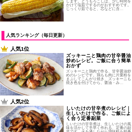
します。とうもろこしは、少し時間を
かけて塩茹でするのがおすすめです。
じっくり茹でると、芯などに含…
人気ランキング（毎日更新）
人気1位
ズッキーニと鶏肉の甘辛醤油
炒めレシピ。ご飯に合う簡単
おかず
ズッキーニと鶏肉で作る、甘辛醤油炒
めのレシピです。鶏もも肉に片栗粉を
まぶしてこんがり焼き、ズッキーニも
焼き色を付けてから、醤油・み…
人気2位
しいたけの甘辛煮のレシピ｜
生しいたけで作る、ご飯によ
く合う定番副菜
しいたけの甘辛煮は、生しいたけの風
味を活かして手早く作れる、定番の副
菜です。火を通しながら調味料を順番