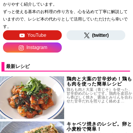
かりやすく紹介しています。
ずっと使える基本のお料理の作り方を、心を込めて丁寧に解説して
いますので、レシピ本の代わりとして活用していただけたら幸いで
す。
YouTube
(twitter)
Instagram
最新レシピ
鶏肉と大葉の甘辛炒め！鶏も
も肉を使った簡単レシピ
鶏もも肉と大葉（青じそ）を使った、
甘辛炒めのレシピです。鶏肉を皮目か
ら香ばしく焼き、醤油とみりんを合わ
せた甘辛だれを照りよく絡めま…
キャベツ焼きのレシピ。卵と
小麦粉で簡単！