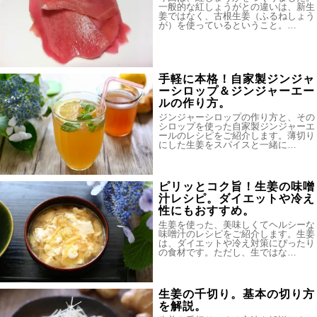
一般的な紅しょうがとの違いは、新生
姜ではなく、古根生姜（ふるねしょう
が）を使っているということ。…
手軽に本格！自家製ジンジャ
ーシロップ＆ジンジャーエー
ルの作り方。
ジンジャーシロップの作り方と、その
シロップを使った自家製ジンジャーエ
ールのレシピをご紹介します。薄切り
にした生姜をスパイスと一緒に…
ピリッとコク旨！生姜の味噌
汁レシピ。ダイエットや冷え
性にもおすすめ。
生姜を使った、美味しくてヘルシーな
味噌汁のレシピをご紹介します。生姜
は、ダイエットや冷え対策にぴったり
の食材です。ただし、生ではな…
生姜の千切り。基本の切り方
を解説。