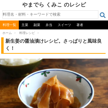
やまでら くみこ のレシピ
料理一覧
主菜
副菜
弁当
スイーツ
著者
ホーム
>
料理レシピ
>
新生姜の醤油漬けレシピ。さっぱりと風味良
く！