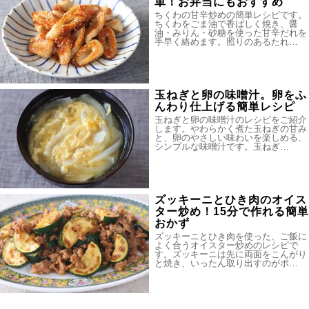
単！お弁当にもおすすめ
ちくわの甘辛炒めの簡単レシピです。
ちくわをごま油で香ばしく焼き、醤
油・みりん・砂糖を使った甘辛だれを
手早く絡めます。照りのあるたれ…
玉ねぎと卵の味噌汁。卵をふ
んわり仕上げる簡単レシピ
玉ねぎと卵の味噌汁のレシピをご紹介
します。やわらかく煮た玉ねぎの甘み
と、卵のやさしい味わいを楽しめる、
シンプルな味噌汁です。玉ねぎ…
ズッキーニとひき肉のオイス
ター炒め！15分で作れる簡単
おかず
ズッキーニとひき肉を使った、ご飯に
よく合うオイスター炒めのレシピで
す。ズッキーニは先に両面をこんがり
と焼き、いったん取り出すのがポ…