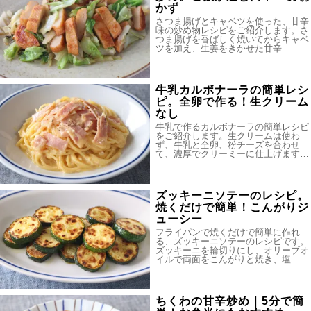
かず
さつま揚げとキャベツを使った、甘辛
味の炒め物レシピをご紹介します。さ
つま揚げを香ばしく焼いてからキャベ
ツを加え、生姜をきかせた甘辛…
牛乳カルボナーラの簡単レシ
ピ。全卵で作る！生クリーム
なし
牛乳で作るカルボナーラの簡単レシピ
をご紹介します。生クリームは使わ
ず、牛乳と全卵、粉チーズを合わせ
て、濃厚でクリーミーに仕上げます…
ズッキーニソテーのレシピ。
焼くだけで簡単！こんがりジ
ューシー
フライパンで焼くだけで簡単に作れ
る、ズッキーニソテーのレシピです。
ズッキーニを輪切りにし、オリーブオ
イルで両面をこんがりと焼き、塩…
ちくわの甘辛炒め｜5分で簡