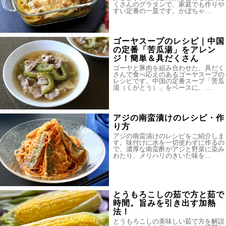
くさんのグラタンで、家庭でも作りや
すい定番の一皿です。かぼちゃ…
ゴーヤスープのレシピ｜中国
の定番「苦瓜湯」をアレン
ジ！簡単＆具だくさん
ゴーヤと豚肉を組み合わせた、具だく
さんで食べ応えのあるゴーヤスープの
レシピです。中国の定番スープ「苦瓜
湯（くがとう）」をベースに、…
アジの南蛮漬けのレシピ・作
り方
アジの南蛮漬けのレシピをご紹介しま
す。味付けに水を一切使わずに作るの
で、濃厚な南蛮酢がアジと野菜に染み
わたり、メリハリのきいた味を…
とうもろこしの茹で方と茹で
時間。旨みを引き出す加熱
法！
とうもろこしの美味しい茹で方を解説