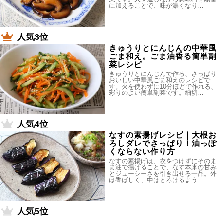
に加えることで、味が濃くなり…
人気3位
きゅうりとにんじんの中華風
ごま和え。ごま油香る簡単副
菜レシピ
きゅうりとにんじんで作る、さっぱり
おいしい中華風ごま和えのレシピで
す。火を使わずに10分ほどで作れる、
彩りのよい簡単副菜です。細切…
人気4位
なすの素揚げレシピ｜大根お
ろしダレでさっぱり！油っぽ
くならない作り方
なすの素揚げは、衣をつけずにそのま
ま油で揚げることで、なす本来の甘み
とジューシーさを引き出せる一品。外
は香ばしく、中はとろけるよう…
人気5位