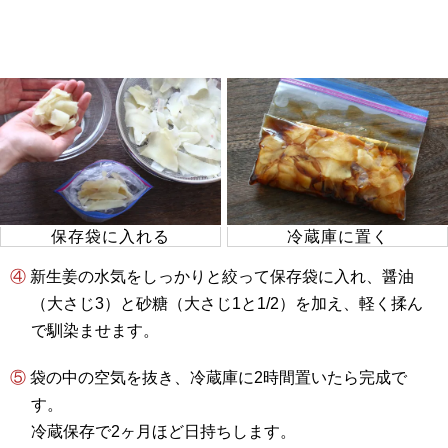
保存袋に入れる
冷蔵庫に置く
④ 新生姜の水気をしっかりと絞って保存袋に入れ、醤油
（大さじ3）と砂糖（大さじ1と1/2）を加え、軽く揉ん
で馴染ませます。
⑤ 袋の中の空気を抜き、冷蔵庫に2時間置いたら完成で
す。
冷蔵保存で2ヶ月ほど日持ちします。