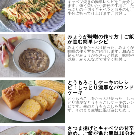
キャベツ焼きの簡単レシピをご紹介し
ます。薄く焼いた小麦粉の生地に、た
っぷりの千切りキャベツと卵をのせ、
半分に折って仕上げます。お好…
みょうが味噌の作り方｜ご飯
が進む簡単レシピ
みょうがをたっぷり使った、みょうが
味噌の作り方をご紹介します。粗めに
刻んだみょうがをさっと炒め、味噌や
砂糖、みりんなどで甘辛く味付…
とうもろこしケーキのレシ
ピ！しっとり濃厚なパウンド
ケーキ
とうもろこしをたっぷり使った、しっ
とり濃厚なとうもろこしケーキのレシ
ピです。生のとうもろこしを加熱せ
ず、そのまま生地に混ぜ込むため…
さつま揚げとキャベツの甘辛
炒め。ご飯が進む簡単10分お