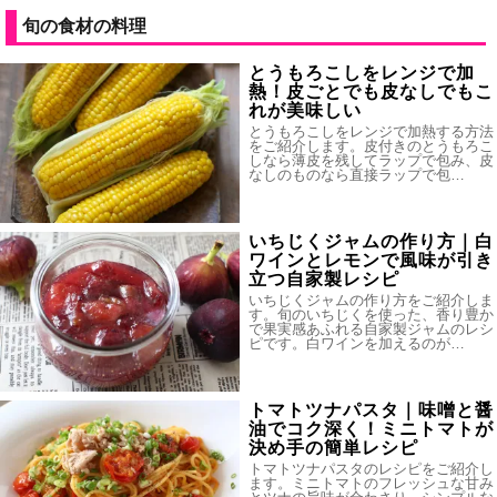
旬の食材の料理
とうもろこしをレンジで加
熱！皮ごとでも皮なしでもこ
れが美味しい
とうもろこしをレンジで加熱する方法
をご紹介します。皮付きのとうもろこ
しなら薄皮を残してラップで包み、皮
なしのものなら直接ラップで包…
いちじくジャムの作り方｜白
ワインとレモンで風味が引き
立つ自家製レシピ
いちじくジャムの作り方をご紹介しま
す。旬のいちじくを使った、香り豊か
で果実感あふれる自家製ジャムのレシ
ピです。白ワインを加えるのが…
トマトツナパスタ｜味噌と醤
油でコク深く！ミニトマトが
決め手の簡単レシピ
トマトツナパスタのレシピをご紹介し
ます。ミニトマトのフレッシュな甘み