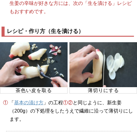
生姜の辛味が好きな方には、次の「生を漬ける」レシピ
もおすすめです。
レシピ・作り方（生を漬ける）
茶色い皮を取る
薄切りにする
① 「
基本の漬け方
」の工程
①②
と同じように、新生姜
（200g）の下処理をしたうえで繊維に沿って薄切りにし
ます。