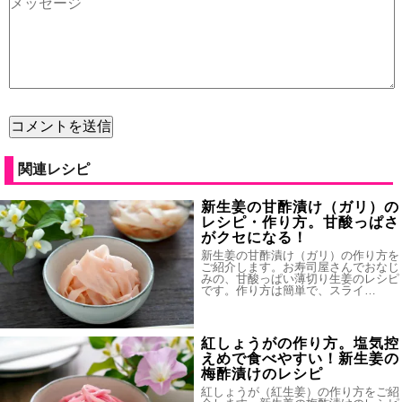
関連レシピ
新生姜の甘酢漬け（ガリ）の
レシピ・作り方。甘酸っぱさ
がクセになる！
新生姜の甘酢漬け（ガリ）の作り方を
ご紹介します。お寿司屋さんでおなじ
みの、甘酸っぱい薄切り生姜のレシピ
です。作り方は簡単で、スライ…
紅しょうがの作り方。塩気控
えめで食べやすい！新生姜の
梅酢漬けのレシピ
紅しょうが（紅生姜）の作り方をご紹