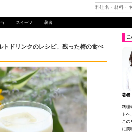
当
スイーツ
著者
こ
ルトドリンクのレシピ。残った梅の食べ
著者
料理
トへ
この
に美