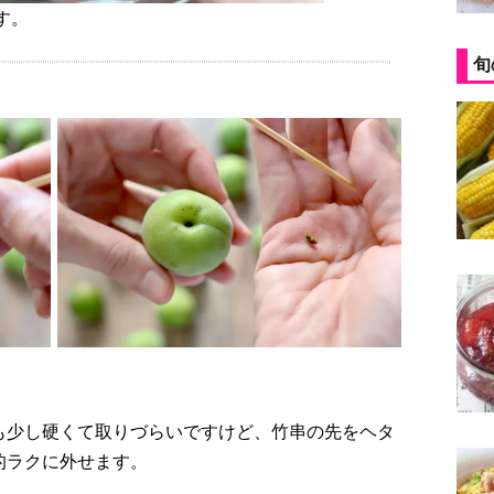
す。
旬
も少し硬くて取りづらいですけど、竹串の先をヘタ
的ラクに外せます。