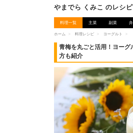
やまでら くみこ のレシピ
料理一覧
主菜
副菜
弁
ホーム
>
料理レシピ
>
ヨーグルト
>
青梅を丸ごと活用！ヨーグ
方も紹介