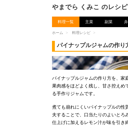
やまでら くみこ のレシピ
料理一覧
主菜
副菜
弁
ホーム
>
料理レシピ
>
パイナップルジャムの作り
チャン
パイナップルジャムの作り方を、家
果肉感をほどよく残し、甘さ控えめ
る手作りジャムです。
煮ても崩れにくいパイナップルの性
夫することで、口当たりのよいとろ
仕上げに加えるレモン汁が味を引き