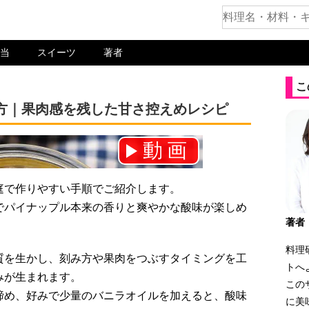
当
スイーツ
著者
こ
方｜果肉感を残した甘さ控えめレシピ
動画
ネル登録をお願いします！⇒
庭で作りやすい手順でご紹介します。
でパイナップル本来の香りと爽やかな酸味が楽しめ
著者
料理
質を生かし、刻み方や果肉をつぶすタイミングを工
トへ
みが生まれます。
この
締め、好みで少量のバニラオイルを加えると、酸味
に美