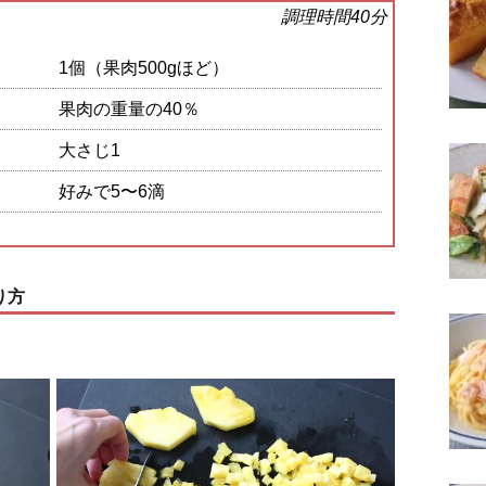
調理時間40分
1個（果肉500gほど）
果肉の重量の40％
大さじ1
好みで5〜6滴
り方