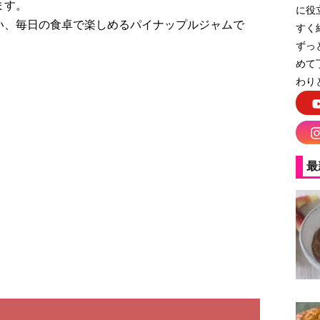
ます。
に役
い、毎日の食卓で楽しめるパイナップルジャムで
すく
ずっ
めて
わり
最