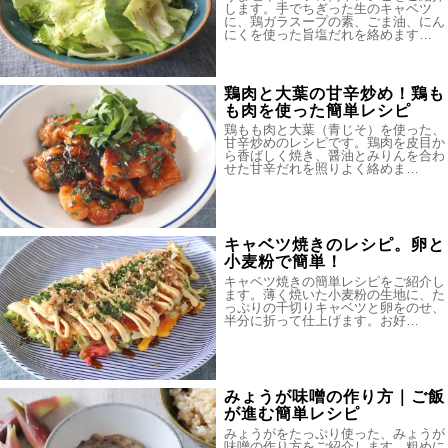
します。手でちぎった生のキャベツ
に、鶏ガラスープの素、ごま油、にん
にくを使った旨塩だれを絡めます…
鶏肉と大葉の甘辛炒め！鶏も
も肉を使った簡単レシピ
鶏もも肉と大葉（青じそ）を使った、
甘辛炒めのレシピです。鶏肉を皮目か
ら香ばしく焼き、醤油とみりんを合わ
せた甘辛だれを照りよく絡めま…
キャベツ焼きのレシピ。卵と
小麦粉で簡単！
キャベツ焼きの簡単レシピをご紹介し
ます。薄く焼いた小麦粉の生地に、た
っぷりの千切りキャベツと卵をのせ、
半分に折って仕上げます。お好…
みょうが味噌の作り方｜ご飯
が進む簡単レシピ
みょうがをたっぷり使った、みょうが
味噌の作り方をご紹介します。粗めに