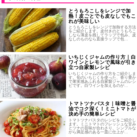
とうもろこしをレンジで加
熱！皮ごとでも皮なしでもこ
れが美味しい
とうもろこしをレンジで加熱する方法
をご紹介します。皮付きのとうもろこ
しなら薄皮を残してラップで包み、皮
なしのものなら直接ラップで包…
いちじくジャムの作り方｜白
ワインとレモンで風味が引き
立つ自家製レシピ
いちじくジャムの作り方をご紹介しま
す。旬のいちじくを使った、香り豊か
で果実感あふれる自家製ジャムのレシ
ピです。白ワインを加えるのが…
トマトツナパスタ｜味噌と醤
油でコク深く！ミニトマトが
決め手の簡単レシピ
トマトツナパスタのレシピをご紹介し
ます。ミニトマトのフレッシュな甘み
とツナの旨味が合わさり、シンプルな
がら満足感のある一皿に仕上が…