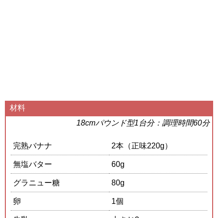
材料
18cmパウンド型1台分：調理時間60分
完熟バナナ
2本（正味220g）
無塩バター
60g
グラニュー糖
80g
卵
1個