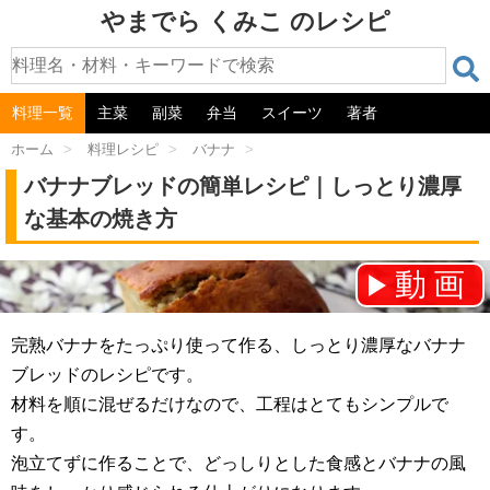
やまでら くみこ のレシピ
料理一覧
主菜
副菜
弁当
スイーツ
著者
ホーム
>
料理レシピ
>
バナナ
>
バナナブレッドの簡単レシピ｜しっとり濃厚
な基本の焼き方
動画
チャンネル登録をお願いします！⇒
完熟バナナをたっぷり使って作る、しっとり濃厚なバナナ
ブレッドのレシピです。
材料を順に混ぜるだけなので、工程はとてもシンプルで
す。
泡立てずに作ることで、どっしりとした食感とバナナの風