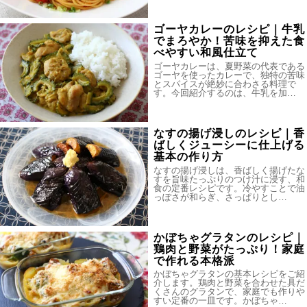
ゴーヤカレーのレシピ｜牛乳
でまろやか！苦味を抑えた食
べやすい和風仕立て
ゴーヤカレーは、夏野菜の代表である
ゴーヤを使ったカレーで、独特の苦味
とスパイスが絶妙に合わさる料理で
す。今回紹介するのは、牛乳を加…
なすの揚げ浸しのレシピ｜香
ばしくジューシーに仕上げる
基本の作り方
なすの揚げ浸しは、香ばしく揚げたな
すを旨味たっぷりのつけ汁に浸す、和
食の定番レシピです。冷やすことで油
っぽさが和らぎ、さっぱりとし…
かぼちゃグラタンのレシピ｜
鶏肉と野菜がたっぷり！家庭
で作れる本格派
かぼちゃグラタンの基本レシピをご紹
介します。鶏肉と野菜を合わせた具だ
くさんのグラタンで、家庭でも作りや
すい定番の一皿です。かぼちゃ…