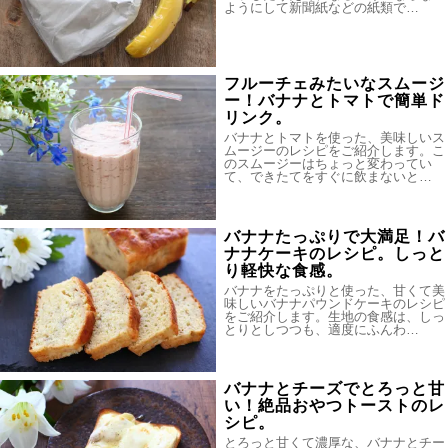
ようにして新聞紙などの紙類で…
フルーチェみたいなスムージ
ー！バナナとトマトで簡単ド
リンク。
バナナとトマトを使った、美味しいス
ムージーのレシピをご紹介します。こ
のスムージーはちょっと変わってい
て、できたてをすぐに飲まないと…
バナナたっぷりで大満足！バ
ナナケーキのレシピ。しっと
り軽快な食感。
バナナをたっぷりと使った、甘くて美
味しいバナナパウンドケーキのレシピ
をご紹介します。生地の食感は、しっ
とりとしつつも、適度にふんわ…
バナナとチーズでとろっと甘
い！絶品おやつトーストのレ
シピ。
とろっと甘くて濃厚な、バナナとチー