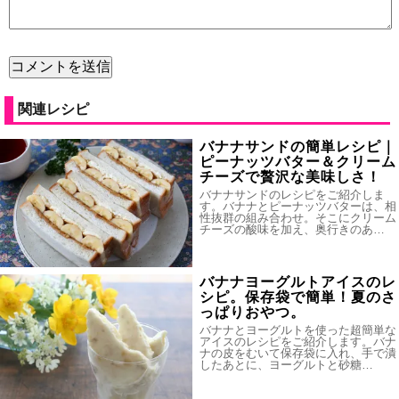
関連レシピ
バナナサンドの簡単レシピ｜
ピーナッツバター＆クリーム
チーズで贅沢な美味しさ！
バナナサンドのレシピをご紹介しま
す。バナナとピーナッツバターは、相
性抜群の組み合わせ。そこにクリーム
チーズの酸味を加え、奥行きのあ…
バナナヨーグルトアイスのレ
シピ。保存袋で簡単！夏のさ
っぱりおやつ。
バナナとヨーグルトを使った超簡単な
アイスのレシピをご紹介します。バナ
ナの皮をむいて保存袋に入れ、手で潰
したあとに、ヨーグルトと砂糖…