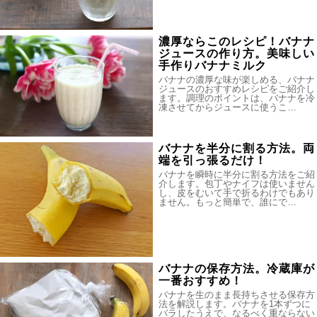
濃厚ならこのレシピ！バナナ
ジュースの作り方。美味しい
手作りバナナミルク
バナナの濃厚な味が楽しめる、バナナ
ジュースのおすすめレシピをご紹介し
ます。調理のポイントは、バナナを冷
凍させてからジュースに使うこ…
バナナを半分に割る方法。両
端を引っ張るだけ！
バナナを瞬時に半分に割る方法をご紹
介します。包丁やナイフは使いません
し、皮をむいて手で折るわけでもあり
ません。もっと簡単で、誰にで…
バナナの保存方法。冷蔵庫が
一番おすすめ！
バナナを生のまま長持ちさせる保存方
法を解説します。バナナを1本ずつに
バラしたうえで、なるべく重ならない