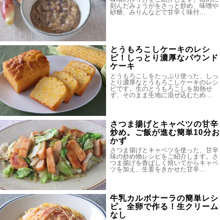
刻んだみょうがをさっと炒め、味噌や
砂糖、みりんなどで甘辛く味付…
とうもろこしケーキのレシ
ピ！しっとり濃厚なパウンド
ケーキ
とうもろこしをたっぷり使った、しっ
とり濃厚なとうもろこしケーキのレシ
ピです。生のとうもろこしを加熱せ
ず、そのまま生地に混ぜ込むため…
さつま揚げとキャベツの甘辛
炒め。ご飯が進む簡単10分お
かず
さつま揚げとキャベツを使った、甘辛
味の炒め物レシピをご紹介します。さ
つま揚げを香ばしく焼いてからキャベ
ツを加え、生姜をきかせた甘辛…
牛乳カルボナーラの簡単レシ
ピ。全卵で作る！生クリーム
なし