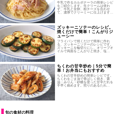
牛乳で作るカルボナーラの簡単レシピ
をご紹介します。生クリームは使わ
ず、牛乳と全卵、粉チーズを合わせ
て、濃厚でクリーミーに仕上げます…
ズッキーニソテーのレシピ。
焼くだけで簡単！こんがりジ
ューシー
フライパンで焼くだけで簡単に作れ
る、ズッキーニソテーのレシピです。
ズッキーニを輪切りにし、オリーブオ
イルで両面をこんがりと焼き、塩…
ちくわの甘辛炒め｜5分で簡
単！お弁当にもおすすめ
ちくわの甘辛炒めの簡単レシピです。
ちくわをごま油で香ばしく焼き、醤
油・みりん・砂糖を使った甘辛だれを
手早く絡めます。照りのあるたれ…
旬の食材の料理