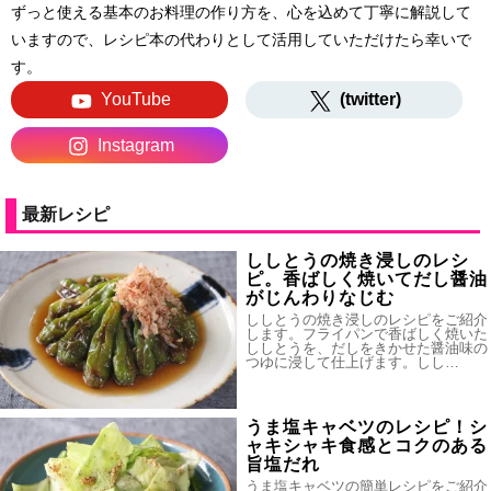
ずっと使える基本のお料理の作り方を、心を込めて丁寧に解説して
いますので、レシピ本の代わりとして活用していただけたら幸いで
す。
YouTube
(twitter)
Instagram
最新レシピ
ししとうの焼き浸しのレシ
ピ。香ばしく焼いてだし醤油
がじんわりなじむ
ししとうの焼き浸しのレシピをご紹介
します。フライパンで香ばしく焼いた
ししとうを、だしをきかせた醤油味の
つゆに浸して仕上げます。しし…
うま塩キャベツのレシピ！シ
ャキシャキ食感とコクのある
旨塩だれ
うま塩キャベツの簡単レシピをご紹介