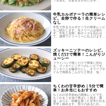
ツを加え、生姜をきかせた甘辛…
牛乳カルボナーラの簡単レシ
ピ。全卵で作る！生クリーム
なし
牛乳で作るカルボナーラの簡単レシピ
をご紹介します。生クリームは使わ
ず、牛乳と全卵、粉チーズを合わせ
て、濃厚でクリーミーに仕上げます…
ズッキーニソテーのレシピ。
焼くだけで簡単！こんがりジ
ューシー
フライパンで焼くだけで簡単に作れ
る、ズッキーニソテーのレシピです。
ズッキーニを輪切りにし、オリーブオ
イルで両面をこんがりと焼き、塩…
ちくわの甘辛炒め｜5分で簡
単！お弁当にもおすすめ
ちくわの甘辛炒めの簡単レシピです。
ちくわをごま油で香ばしく焼き、醤
油・みりん・砂糖を使った甘辛だれを
手早く絡めます。照りのあるたれ…