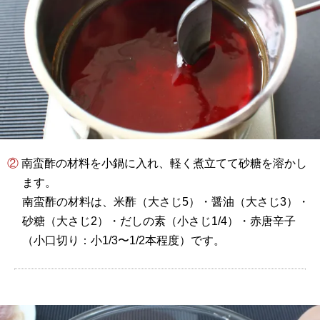
② 南蛮酢の材料を小鍋に入れ、軽く煮立てて砂糖を溶かし
ます。
南蛮酢の材料は、米酢（大さじ5）・醤油（大さじ3）・
砂糖（大さじ2）・だしの素（小さじ1/4）・赤唐辛子
（小口切り：小1/3〜1/2本程度）です。