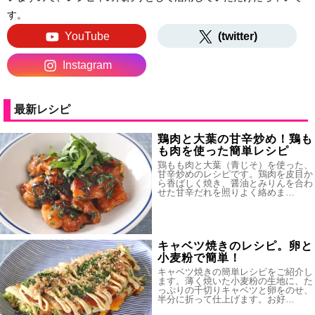
す。
YouTube
(twitter)
Instagram
最新レシピ
鶏肉と大葉の甘辛炒め！鶏も
も肉を使った簡単レシピ
鶏もも肉と大葉（青じそ）を使った、
甘辛炒めのレシピです。鶏肉を皮目か
ら香ばしく焼き、醤油とみりんを合わ
せた甘辛だれを照りよく絡めま…
キャベツ焼きのレシピ。卵と
小麦粉で簡単！
キャベツ焼きの簡単レシピをご紹介し
ます。薄く焼いた小麦粉の生地に、た
っぷりの千切りキャベツと卵をのせ、
半分に折って仕上げます。お好…