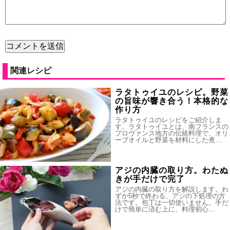
関連レシピ
ラタトゥイユのレシピ。野菜
の旨味が響き合う！本格的な
作り方
ラタトゥイユのレシピをご紹介しま
す。ラタトゥイユとは、南フランスの
プロヴァンス地方の伝統料理で、オリ
ーブオイルと野菜を材料にした煮…
アジの内臓の取り方。わたぬ
きが手だけで完了
アジの内臓の取り方を解説します。わ
ずか5秒で終わる、アジの下処理の方
法です。包丁は一切使いません。手だ
けで簡単に済む上に、料理初心…