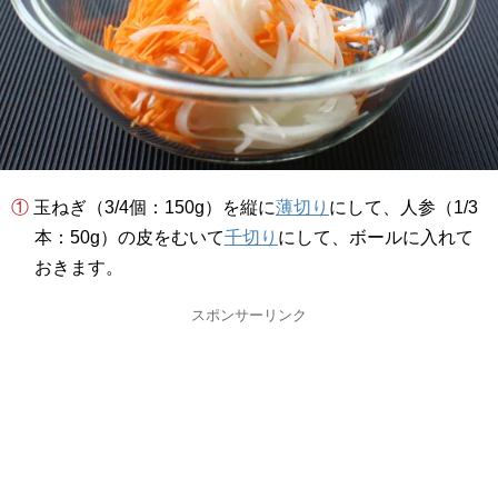
① 玉ねぎ（3/4個：150g）を縦に
薄切り
にして、人参（1/3
本：50g）の皮をむいて
千切り
にして、ボールに入れて
おきます。
スポンサーリンク