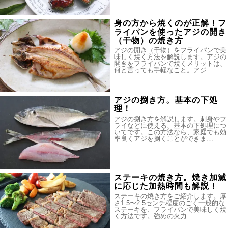
身の方から焼くのが正解！フ
ライパンを使ったアジの開き
（干物）の焼き方
アジの開き（干物）をフライパンで美
味しく焼く方法を解説します。アジの
開きをフライパンで焼くメリットは、
何と言っても手軽なこと。アジ…
アジの捌き方。基本の下処
理！
アジの捌き方を解説します。刺身やフ
ライなどに使える、基本の下処理につ
いてです。この方法なら、家庭でも効
率良くアジを捌くことができま…
ステーキの焼き方。焼き加減
に応じた加熱時間も解説！
ステーキの焼き方をご紹介します。厚
さ1.5〜2.5センチ程度のごく一般的な
ステーキを、フライパンで美味しく焼
く方法です。強めの火力…