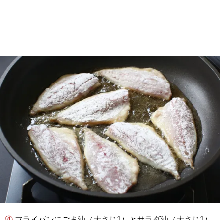
④ フライパンにごま油（大さじ1）とサラダ油（大さじ1）