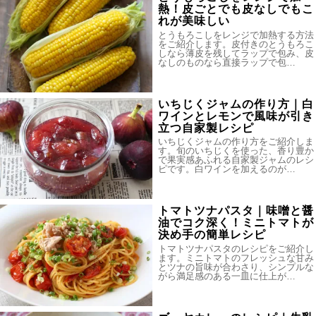
熱！皮ごとでも皮なしでもこ
れが美味しい
とうもろこしをレンジで加熱する方法
をご紹介します。皮付きのとうもろこ
しなら薄皮を残してラップで包み、皮
なしのものなら直接ラップで包…
いちじくジャムの作り方｜白
ワインとレモンで風味が引き
立つ自家製レシピ
いちじくジャムの作り方をご紹介しま
す。旬のいちじくを使った、香り豊か
で果実感あふれる自家製ジャムのレシ
ピです。白ワインを加えるのが…
トマトツナパスタ｜味噌と醤
油でコク深く！ミニトマトが
決め手の簡単レシピ
トマトツナパスタのレシピをご紹介し
ます。ミニトマトのフレッシュな甘み
とツナの旨味が合わさり、シンプルな
がら満足感のある一皿に仕上が…