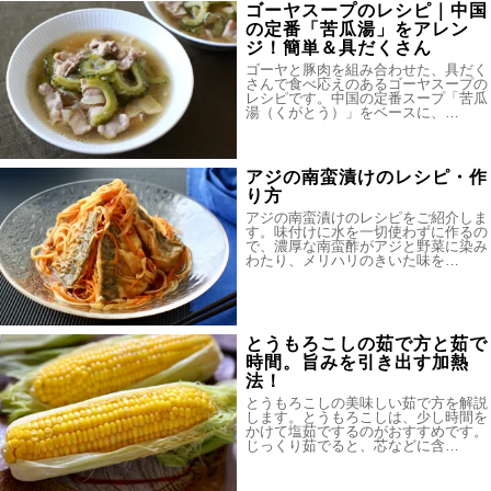
ゴーヤスープのレシピ｜中国
の定番「苦瓜湯」をアレン
ジ！簡単＆具だくさん
ゴーヤと豚肉を組み合わせた、具だく
さんで食べ応えのあるゴーヤスープの
レシピです。中国の定番スープ「苦瓜
湯（くがとう）」をベースに、…
アジの南蛮漬けのレシピ・作
り方
アジの南蛮漬けのレシピをご紹介しま
す。味付けに水を一切使わずに作るの
で、濃厚な南蛮酢がアジと野菜に染み
わたり、メリハリのきいた味を…
とうもろこしの茹で方と茹で
時間。旨みを引き出す加熱
法！
とうもろこしの美味しい茹で方を解説
します。とうもろこしは、少し時間を
かけて塩茹でするのがおすすめです。
じっくり茹でると、芯などに含…