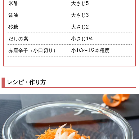
米酢
大さじ5
醤油
大さじ3
砂糖
大さじ2
だしの素
小さじ1/4
赤唐辛子（小口切り）
小1/3〜1/2本程度
レシピ・作り方