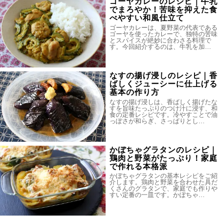
ゴーヤカレーのレシピ｜牛乳
でまろやか！苦味を抑えた食
べやすい和風仕立て
ゴーヤカレーは、夏野菜の代表である
ゴーヤを使ったカレーで、独特の苦味
とスパイスが絶妙に合わさる料理で
す。今回紹介するのは、牛乳を加…
なすの揚げ浸しのレシピ｜香
ばしくジューシーに仕上げる
基本の作り方
なすの揚げ浸しは、香ばしく揚げたな
すを旨味たっぷりのつけ汁に浸す、和
食の定番レシピです。冷やすことで油
っぽさが和らぎ、さっぱりとし…
かぼちゃグラタンのレシピ｜
鶏肉と野菜がたっぷり！家庭
で作れる本格派
かぼちゃグラタンの基本レシピをご紹
介します。鶏肉と野菜を合わせた具だ
くさんのグラタンで、家庭でも作りや
すい定番の一皿です。かぼちゃ…