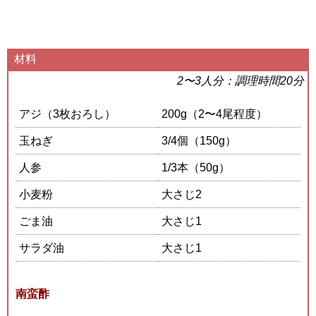
材料
2〜3人分：調理時間20分
アジ（3枚おろし）
200g（2〜4尾程度）
玉ねぎ
3/4個（150g）
人参
1/3本（50g）
小麦粉
大さじ2
ごま油
大さじ1
サラダ油
大さじ1
南蛮酢