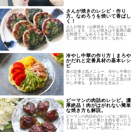
さんが焼きのレシピ・作り
方。なめろうを焼いて香ばし
く！
さんが焼き（山家焼き）のレシピをご
紹介します。さんが焼きは千葉県の郷
土料理で、なめろうを平たく形成し
て、油で焼いて作ります。なめろ…
冷やし中華の作り方｜まろや
かだれと定番具材の基本レシ
ピ
夏の定番人気メニュー、冷やし中華の
レシピをご紹介します。ハム・きゅう
り・トマト・錦糸卵を使った王道の冷
やし中華を、まろやかな甘みと…
ピーマンの肉詰めレシピ。濃
厚絶品！肉がはがれない簡単
な焼き方も解説。
ピーマンの肉詰めのレシピをご紹介し
ます。ピーマンと豚ひき肉を使ったコ
ク旨な味の一品です。濃厚なタレがよ
く絡み、ジューシーな肉汁とと…