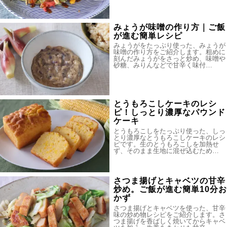
みょうが味噌の作り方｜ご飯
が進む簡単レシピ
みょうがをたっぷり使った、みょうが
味噌の作り方をご紹介します。粗めに
刻んだみょうがをさっと炒め、味噌や
砂糖、みりんなどで甘辛く味付…
とうもろこしケーキのレシ
ピ！しっとり濃厚なパウンド
ケーキ
とうもろこしをたっぷり使った、しっ
とり濃厚なとうもろこしケーキのレシ
ピです。生のとうもろこしを加熱せ
ず、そのまま生地に混ぜ込むため…
さつま揚げとキャベツの甘辛
炒め。ご飯が進む簡単10分お
かず
さつま揚げとキャベツを使った、甘辛
味の炒め物レシピをご紹介します。さ
つま揚げを香ばしく焼いてからキャベ