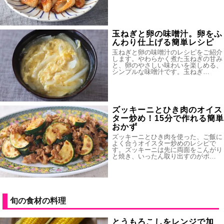
玉ねぎと卵の味噌汁。卵をふ
んわり仕上げる簡単レシピ
玉ねぎと卵の味噌汁のレシピをご紹介
します。やわらかく煮た玉ねぎの甘み
と、卵のやさしい味わいを楽しめる、
シンプルな味噌汁です。玉ねぎ…
ズッキーニとひき肉のオイス
ター炒め！15分で作れる簡単
おかず
ズッキーニとひき肉を使った、ご飯に
よく合うオイスター炒めのレシピで
す。ズッキーニは先に両面をこんがり
と焼き、いったん取り出すのがポ…
旬の食材の料理
とうもろこしをレンジで加