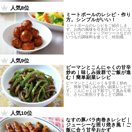
人気8位
ミートボールのレシピ・作り
方。シンプルがいい！
ミートボールのレシピをご紹介しま
す。お肉の風味を引き出すレシピにな
っていて、ケチャップやソースなどの
いつもの調味料を使って、特別感…
人気9位
ピーマンとこんにゃくの甘辛
炒め｜味しみ抜群でご飯が進
む！簡単副菜レシピ
ピーマンとこんにゃくを甘辛く炒め
た、簡単で味しみの良い副菜レシピで
す。こんにゃくは下茹でして臭みを取
り、さらに乾煎りすることで調味…
人気10位
なすの豚バラ肉巻きレシピ｜
ジューシーな照り焼き風！ご
飯に合う甘辛おかず