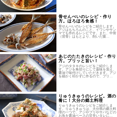
骨せんべいのレシピ・作り
方。ほろほろ食感！
骨せんべいのレシピをご紹介します。
アジはもちろんのこと、イワシやサン
マでも作れるレシピです。また、中骨
（背骨）はもとより、削いだ腹…
あじのたたきのレシピ・作り
方。プリッと旨い！
アジのタタキのレシピをご紹介しま
す。アジを角切りにして薬味を加え、
醤油で味付けしていただきます。アジ
を細かく叩かずに作るので、プリ…
りゅうきゅうのレシピ。酒の
肴に！大分の郷土料理
りゅうきゅうのレシピをご紹介しま
す。りゅうきゅうは、大分県の郷土料
理の一つで、アジやブリやサバなどの
お魚を醤油ベースの甘辛いタレに…