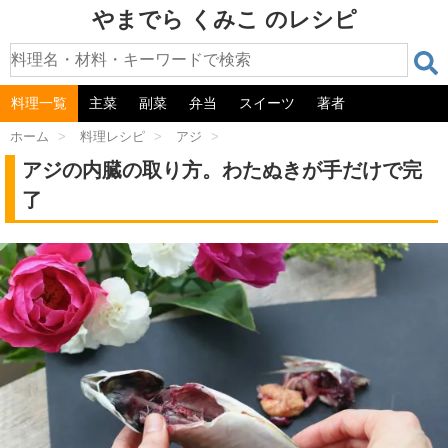
やまでら くみこ のレシピ
料理一覧
主菜
副菜
弁当
スイーツ
著者
ホーム
>
料理レシピ
>
アジ
>
アジの内臓の取り方。わたぬきが手だけで完
了