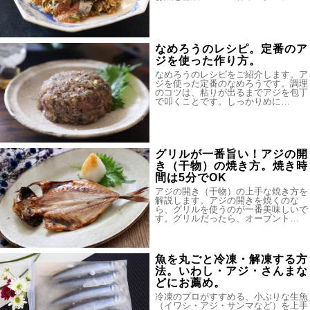
なめろうのレシピ。定番のア
ジを使った作り方。
なめろうのレシピをご紹介します。ア
ジを使った定番のなめろうです。調理
のコツは、粘りが出るまでアジを包丁
で叩くことです。しっかりめに…
グリルが一番旨い！アジの開
き（干物）の焼き方。焼き時
間は5分でOK
アジの開き（干物）の上手な焼き方を
解説します。アジの開きを焼くのな
ら、グリルを使うのが一番美味しいで
す。グリルだったら、オーブント…
魚を丸ごと冷凍・解凍する方
法。いわし・アジ・さんまな
どにお薦め。
冷凍のプロがすすめる、小ぶりな生魚
（イワシ・アジ・サンマなど）を上手