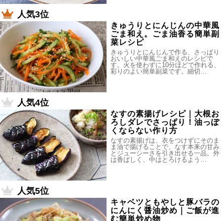
人気3位
きゅうりとにんじんの中華風
ごま和え。ごま油香る簡単副
菜レシピ
きゅうりとにんじんで作る、さっぱり
おいしい中華風ごま和えのレシピで
す。火を使わずに10分ほどで作れる、
彩りのよい簡単副菜です。細切…
人気4位
なすの素揚げレシピ｜大根お
ろしダレでさっぱり！油っぽ
くならない作り方
なすの素揚げは、衣をつけずにそのま
ま油で揚げることで、なす本来の甘み
とジューシーさを引き出せる一品。外
は香ばしく、中はとろけるよう…
人気5位
キャベツともやしと豚バラの
にんにく醤油炒め｜ご飯が進
む簡単炒め物