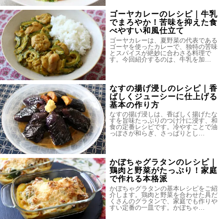
ゴーヤカレーのレシピ｜牛乳
でまろやか！苦味を抑えた食
べやすい和風仕立て
ゴーヤカレーは、夏野菜の代表である
ゴーヤを使ったカレーで、独特の苦味
とスパイスが絶妙に合わさる料理で
す。今回紹介するのは、牛乳を加…
なすの揚げ浸しのレシピ｜香
ばしくジューシーに仕上げる
基本の作り方
なすの揚げ浸しは、香ばしく揚げたな
すを旨味たっぷりのつけ汁に浸す、和
食の定番レシピです。冷やすことで油
っぽさが和らぎ、さっぱりとし…
かぼちゃグラタンのレシピ｜
鶏肉と野菜がたっぷり！家庭
で作れる本格派
かぼちゃグラタンの基本レシピをご紹
介します。鶏肉と野菜を合わせた具だ
くさんのグラタンで、家庭でも作りや
すい定番の一皿です。かぼちゃ…