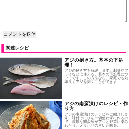
関連レシピ
アジの捌き方。基本の下処
理！
アジの捌き方を解説します。刺身やフ
ライなどに使える、基本の下処理につ
いてです。この方法なら、家庭でも効
率良くアジを捌くことができま…
アジの南蛮漬けのレシピ・作
り方
アジの南蛮漬けのレシピをご紹介しま
す。味付けに水を一切使わずに作るの
で、濃厚な南蛮酢がアジと野菜に染み
わたり、メリハリのきいた味を…