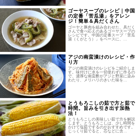
ゴーヤスープのレシピ｜中国
の定番「苦瓜湯」をアレン
ジ！簡単＆具だくさん
ゴーヤと豚肉を組み合わせた、具だく
さんで食べ応えのあるゴーヤスープの
レシピです。中国の定番スープ「苦瓜
湯（くがとう）」をベースに、…
アジの南蛮漬けのレシピ・作
り方
アジの南蛮漬けのレシピをご紹介しま
す。味付けに水を一切使わずに作るの
で、濃厚な南蛮酢がアジと野菜に染み
わたり、メリハリのきいた味を…
とうもろこしの茹で方と茹で
時間。旨みを引き出す加熱
法！
とうもろこしの美味しい茹で方を解説
します。とうもろこしは、少し時間を
かけて塩茹でするのがおすすめです。
じっくり茹でると、芯などに含…