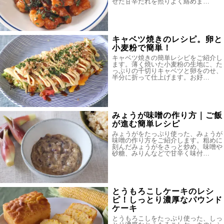
せた甘辛だれを照りよく絡めま…
キャベツ焼きのレシピ。卵と
小麦粉で簡単！
キャベツ焼きの簡単レシピをご紹介し
ます。薄く焼いた小麦粉の生地に、た
っぷりの千切りキャベツと卵をのせ、
半分に折って仕上げます。お好…
みょうが味噌の作り方｜ご飯
が進む簡単レシピ
みょうがをたっぷり使った、みょうが
味噌の作り方をご紹介します。粗めに
刻んだみょうがをさっと炒め、味噌や
砂糖、みりんなどで甘辛く味付…
とうもろこしケーキのレシ
ピ！しっとり濃厚なパウンド
ケーキ
とうもろこしをたっぷり使った、しっ