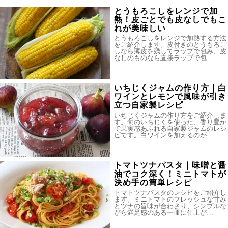
とうもろこしをレンジで加
熱！皮ごとでも皮なしでもこ
れが美味しい
とうもろこしをレンジで加熱する方法
をご紹介します。皮付きのとうもろこ
しなら薄皮を残してラップで包み、皮
なしのものなら直接ラップで包…
いちじくジャムの作り方｜白
ワインとレモンで風味が引き
立つ自家製レシピ
いちじくジャムの作り方をご紹介しま
す。旬のいちじくを使った、香り豊か
で果実感あふれる自家製ジャムのレシ
ピです。白ワインを加えるのが…
トマトツナパスタ｜味噌と醤
油でコク深く！ミニトマトが
決め手の簡単レシピ
トマトツナパスタのレシピをご紹介し
ます。ミニトマトのフレッシュな甘み
とツナの旨味が合わさり、シンプルな
がら満足感のある一皿に仕上が…