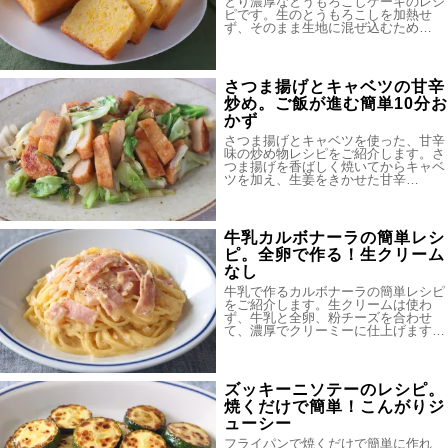
とり濃厚なとうもろこしケーキのレシ
ピです。生のとうもろこしを加熱せ
ず、そのまま生地に混ぜ込むため…
さつま揚げとキャベツの甘辛
炒め。ご飯が進む簡単10分お
かず
さつま揚げとキャベツを使った、甘辛
味の炒め物レシピをご紹介します。さ
つま揚げを香ばしく焼いてからキャベ
ツを加え、生姜をきかせた甘辛…
牛乳カルボナーラの簡単レシ
ピ。全卵で作る！生クリーム
なし
牛乳で作るカルボナーラの簡単レシピ
をご紹介します。生クリームは使わ
ず、牛乳と全卵、粉チーズを合わせ
て、濃厚でクリーミーに仕上げます…
ズッキーニソテーのレシピ。
焼くだけで簡単！こんがりジ
ューシー
フライパンで焼くだけで簡単に作れ