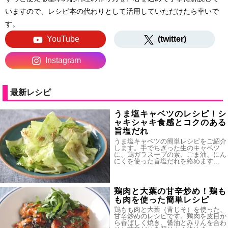
いますので、レシピ本の代わりとして活用していただけたら幸いで
す。
YouTube
(twitter)
Instagram
最新レシピ
うま塩キャベツのレシピ！シ
ャキシャキ食感とコクのある
旨塩だれ
うま塩キャベツの簡単レシピをご紹介
します。手でちぎった生のキャベツ
に、鶏ガラスープの素、ごま油、にん
にくを使った旨塩だれを絡めます…
鶏肉と大葉の甘辛炒め！鶏も
も肉を使った簡単レシピ
鶏もも肉と大葉（青じそ）を使った、
甘辛炒めのレシピです。鶏肉を皮目か
ら香ばしく焼き、醤油とみりんを合わ