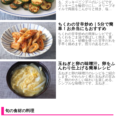
る、ズッキーニソテーのレシピです。
ズッキーニを輪切りにし、オリーブオ
イルで両面をこんがりと焼き、塩…
ちくわの甘辛炒め｜5分で簡
単！お弁当にもおすすめ
ちくわの甘辛炒めの簡単レシピです。
ちくわをごま油で香ばしく焼き、醤
油・みりん・砂糖を使った甘辛だれを
手早く絡めます。照りのあるたれ…
玉ねぎと卵の味噌汁。卵をふ
んわり仕上げる簡単レシピ
玉ねぎと卵の味噌汁のレシピをご紹介
します。やわらかく煮た玉ねぎの甘み
と、卵のやさしい味わいを楽しめる、
シンプルな味噌汁です。玉ねぎ…
旬の食材の料理