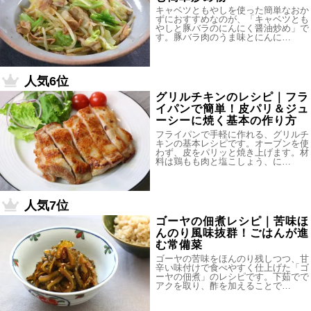
キャベツともやしを使った簡単なおか
ずにおすすめなのが、「キャベツとも
やしと豚バラのにんにく醤油炒め」で
す。豚バラ肉のうま味とにんに…
人気6位
グリルチキンのレシピ｜フラ
イパンで簡単！皮パリ＆ジュ
ーシーに焼く基本の作り方
フライパンで手軽に作れる、グリルチ
キンの基本レシピです。オーブンを使
わず、皮をパリッと焼き上げます。材
料は鶏もも肉と塩こしょう、に…
人気7位
ゴーヤの佃煮レシピ｜苦味ほ
んのり風味抜群！ごはんが進
む常備菜
ゴーヤの苦味をほんのり残しつつ、甘
辛い味付けで食べやすく仕上げた「ゴ
ーヤの佃煮」のレシピです。下茹でで
アクを取り、酢を加えることで…