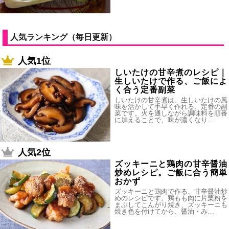
人気ランキング（毎日更新）
人気1位
しいたけの甘辛煮のレシピ｜
生しいたけで作る、ご飯によ
く合う定番副菜
しいたけの甘辛煮は、生しいたけの風
味を活かして手早く作れる、定番の副
菜です。火を通しながら調味料を順番
に加えることで、味が濃くなり…
人気2位
ズッキーニと鶏肉の甘辛醤油
炒めレシピ。ご飯に合う簡単
おかず
ズッキーニと鶏肉で作る、甘辛醤油炒
めのレシピです。鶏もも肉に片栗粉を
まぶしてこんがり焼き、ズッキーニも
焼き色を付けてから、醤油・み…