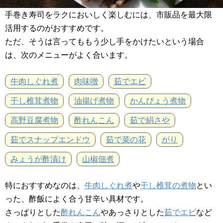
手巻き寿司をラクにおいしく楽しむには、市販品を最大限
活用するのがおすすめです。
ただ、そうは言ってももう少し手をかけたいという場合
は、次のメニューがよく合います。
牛肉しぐれ煮
肉味噌
茹でエビ
干し椎茸煮物
油揚げ煮物
かんぴょう煮物
高野豆腐煮物
酢れんこん
茹で絹さや
茹でスナップエンドウ
茹で菜の花
がり
みょうが酢漬け
山椒佃煮
特におすすめなのは、
牛肉しぐれ煮
や
干し椎茸の煮物
とい
った、酢飯によく合う甘辛い具材です。
さっぱりとした
酢れんこん
やあっさりとした
茹でエビ
など