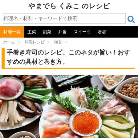
やまでら くみこ のレシピ
料理一覧
主菜
副菜
弁当
スイーツ
著者
ホーム
>
料理レシピ
>
海苔
>
手巻き寿司のレシピ。このネタが旨い！おす
すめの具材と巻き方。