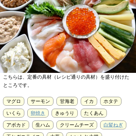
こちらは、定番の具材（レシピ通りの具材）を盛り付けた
ところです。
マグロ
サーモン
甘海老
イカ
ホタテ
いくら
卵焼き
きゅうり
たくあん
アボカド
生ハム
クリームチーズ
白髪ねぎ