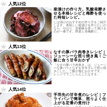
人気12位
柴漬けの作り方。乳酸発酵さ
せる本格レシピと梅酢を使っ
た時短レシピ。
しば漬けのおすすめの作り方をご紹介
します。美味しい柴漬けを作りたいの
なら、やはり、赤紫蘇を使って漬ける
のが一番です。野菜と赤梅酢だ…
人気13位
なすの豚バラ肉巻きレシピ｜
ジューシーな照り焼き風！ご
飯に合う甘辛おかず
「なすの豚バラ肉巻き」は、ジューシ
ーな豚バラとなすを甘辛ダレで照り焼
きにした、ご飯が進むおかずです。
レンジで下ごしらえしたなすを…
人気14位
手羽先の甘辛煮のレシピ｜フ
ライパンで簡単、照りよく仕
上がる定番の煮付け