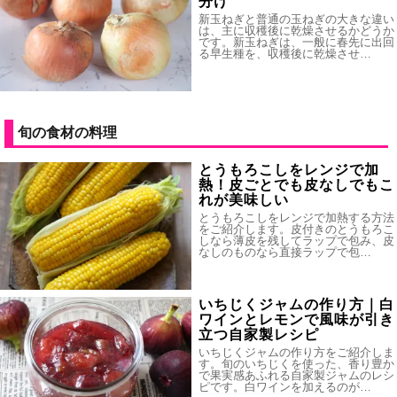
分け
新玉ねぎと普通の玉ねぎの大きな違い
は、主に収穫後に乾燥させるかどうか
です。新玉ねぎは、一般に春先に出回
る早生種を、収穫後に乾燥させ…
旬の食材の料理
とうもろこしをレンジで加
熱！皮ごとでも皮なしでもこ
れが美味しい
とうもろこしをレンジで加熱する方法
をご紹介します。皮付きのとうもろこ
しなら薄皮を残してラップで包み、皮
なしのものなら直接ラップで包…
いちじくジャムの作り方｜白
ワインとレモンで風味が引き
立つ自家製レシピ
いちじくジャムの作り方をご紹介しま
す。旬のいちじくを使った、香り豊か
で果実感あふれる自家製ジャムのレシ
ピです。白ワインを加えるのが…