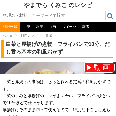
やまでら くみこ のレシピ
料理一覧
主菜
副菜
弁当
スイーツ
著者
ホーム
>
料理レシピ
>
白菜
>
白菜と厚揚げの煮物｜フライパンで10分、だ
し香る基本の和風おかず
動画
チャンネル登録をお願いします！⇒
白菜と厚揚げの煮物は、さっと作れる定番の和風おかずで
す。
白菜の甘みと厚揚げのコクがよく合い、フライパンひとつ
で10分ほどで仕上がります。
厚揚げはそのまま切って使えるので、特別な下ごしらえも