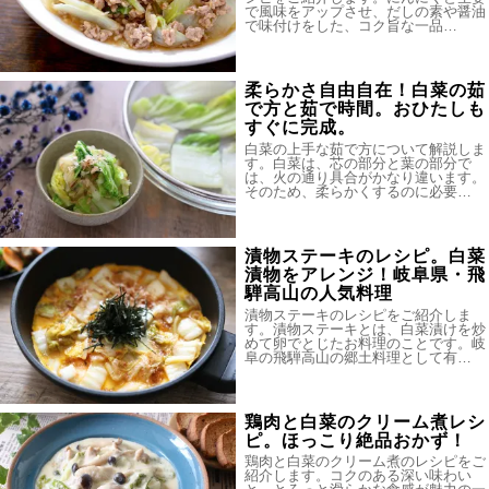
で風味をアップさせ、だしの素や醤油
で味付けをした、コク旨な一品…
柔らかさ自由自在！白菜の茹
で方と茹で時間。おひたしも
すぐに完成。
白菜の上手な茹で方について解説しま
す。白菜は、芯の部分と葉の部分で
は、火の通り具合がかなり違います。
そのため、柔らかくするのに必要…
漬物ステーキのレシピ。白菜
漬物をアレンジ！岐阜県・飛
騨高山の人気料理
漬物ステーキのレシピをご紹介しま
す。漬物ステーキとは、白菜漬けを炒
めて卵でとじたお料理のことです。岐
阜の飛騨高山の郷土料理として有…
鶏肉と白菜のクリーム煮レシ
ピ。ほっこり絶品おかず！
鶏肉と白菜のクリーム煮のレシピをご
紹介します。コクのある深い味わい