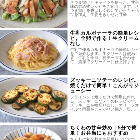
さつま揚げとキャベツを使った、甘辛
味の炒め物レシピをご紹介します。さ
つま揚げを香ばしく焼いてからキャベ
ツを加え、生姜をきかせた甘辛…
牛乳カルボナーラの簡単レシ
ピ。全卵で作る！生クリーム
なし
牛乳で作るカルボナーラの簡単レシピ
をご紹介します。生クリームは使わ
ず、牛乳と全卵、粉チーズを合わせ
て、濃厚でクリーミーに仕上げます…
ズッキーニソテーのレシピ。
焼くだけで簡単！こんがりジ
ューシー
フライパンで焼くだけで簡単に作れ
る、ズッキーニソテーのレシピです。
ズッキーニを輪切りにし、オリーブオ
イルで両面をこんがりと焼き、塩…
ちくわの甘辛炒め｜5分で簡
単！お弁当にもおすすめ
ちくわの甘辛炒めの簡単レシピです。