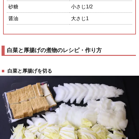
砂糖
小さじ1/2
醤油
大さじ1
白菜と厚揚げの煮物のレシピ・作り方
白菜と厚揚げを切る