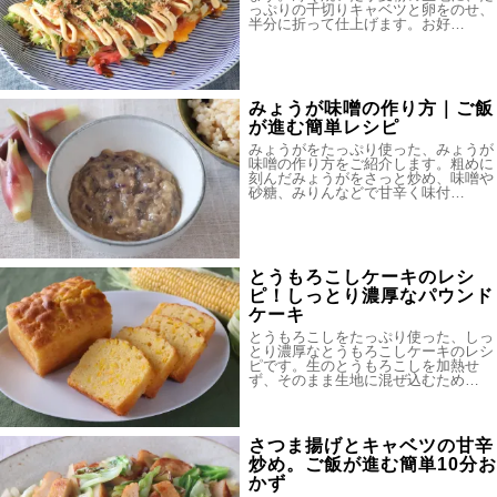
っぷりの千切りキャベツと卵をのせ、
半分に折って仕上げます。お好…
みょうが味噌の作り方｜ご飯
が進む簡単レシピ
みょうがをたっぷり使った、みょうが
味噌の作り方をご紹介します。粗めに
刻んだみょうがをさっと炒め、味噌や
砂糖、みりんなどで甘辛く味付…
とうもろこしケーキのレシ
ピ！しっとり濃厚なパウンド
ケーキ
とうもろこしをたっぷり使った、しっ
とり濃厚なとうもろこしケーキのレシ
ピです。生のとうもろこしを加熱せ
ず、そのまま生地に混ぜ込むため…
さつま揚げとキャベツの甘辛
炒め。ご飯が進む簡単10分お
かず