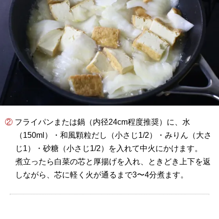
② フライパンまたは鍋（内径24cm程度推奨）に、水
（150ml）・和風顆粒だし（小さじ1/2）・みりん（大さ
じ1）・砂糖（小さじ1/2）を入れて中火にかけます。
煮立ったら白菜の芯と厚揚げを入れ、ときどき上下を返
しながら、芯に軽く火が通るまで3〜4分煮ます。