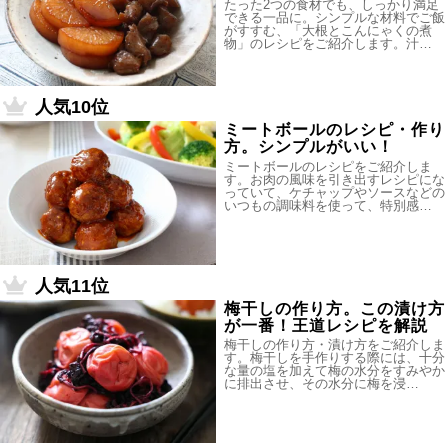
たった2つの食材でも、しっかり満足
できる一品に。シンプルな材料でご飯
がすすむ、「大根とこんにゃくの煮
物」のレシピをご紹介します。汁…
人気10位
ミートボールのレシピ・作り
方。シンプルがいい！
ミートボールのレシピをご紹介しま
す。お肉の風味を引き出すレシピにな
っていて、ケチャップやソースなどの
いつもの調味料を使って、特別感…
人気11位
梅干しの作り方。この漬け方
が一番！王道レシピを解説
梅干しの作り方・漬け方をご紹介しま
す。梅干しを手作りする際には、十分
な量の塩を加えて梅の水分をすみやか
に排出させ、その水分に梅を浸…