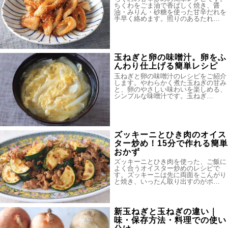
ちくわをごま油で香ばしく焼き、醤
油・みりん・砂糖を使った甘辛だれを
手早く絡めます。照りのあるたれ…
玉ねぎと卵の味噌汁。卵をふ
んわり仕上げる簡単レシピ
玉ねぎと卵の味噌汁のレシピをご紹介
します。やわらかく煮た玉ねぎの甘み
と、卵のやさしい味わいを楽しめる、
シンプルな味噌汁です。玉ねぎ…
ズッキーニとひき肉のオイス
ター炒め！15分で作れる簡単
おかず
ズッキーニとひき肉を使った、ご飯に
よく合うオイスター炒めのレシピで
す。ズッキーニは先に両面をこんがり
と焼き、いったん取り出すのがポ…
新玉ねぎと玉ねぎの違い｜
味・保存方法・料理での使い