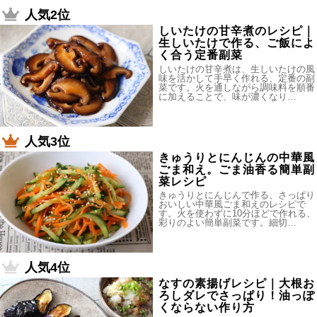
人気2位
しいたけの甘辛煮のレシピ｜
生しいたけで作る、ご飯によ
く合う定番副菜
しいたけの甘辛煮は、生しいたけの風
味を活かして手早く作れる、定番の副
菜です。火を通しながら調味料を順番
に加えることで、味が濃くなり…
人気3位
きゅうりとにんじんの中華風
ごま和え。ごま油香る簡単副
菜レシピ
きゅうりとにんじんで作る、さっぱり
おいしい中華風ごま和えのレシピで
す。火を使わずに10分ほどで作れる、
彩りのよい簡単副菜です。細切…
人気4位
なすの素揚げレシピ｜大根お
ろしダレでさっぱり！油っぽ
くならない作り方