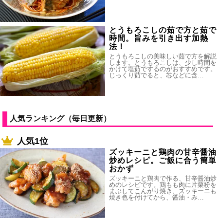
とうもろこしの茹で方と茹で
時間。旨みを引き出す加熱
法！
とうもろこしの美味しい茹で方を解説
します。とうもろこしは、少し時間を
かけて塩茹でするのがおすすめです。
じっくり茹でると、芯などに含…
人気ランキング（毎日更新）
人気1位
ズッキーニと鶏肉の甘辛醤油
炒めレシピ。ご飯に合う簡単
おかず
ズッキーニと鶏肉で作る、甘辛醤油炒
めのレシピです。鶏もも肉に片栗粉を
まぶしてこんがり焼き、ズッキーニも
焼き色を付けてから、醤油・み…