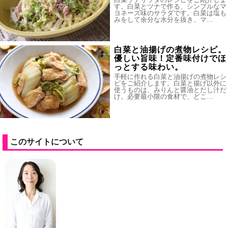
す。白菜とツナで作る、シンプルなマ
ヨネーズ味のサラダです。白菜は塩も
みをして余分な水分を抜き、マ…
白菜と油揚げの煮物レシピ。
優しい旨味！定番味付けでほ
っとする味わい。
手軽に作れる白菜と油揚げの煮物レシ
ピをご紹介します。白菜と揚げ以外に
使うものは、みりんと醤油とだし汁だ
け。必要最小限の食材で、どこ…
このサイトについて