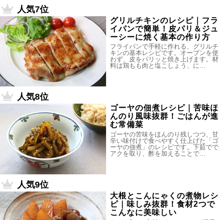
人気7位
グリルチキンのレシピ｜フラ
イパンで簡単！皮パリ＆ジュ
ーシーに焼く基本の作り方
フライパンで手軽に作れる、グリルチ
キンの基本レシピです。オーブンを使
わず、皮をパリッと焼き上げます。材
料は鶏もも肉と塩こしょう、に…
人気8位
ゴーヤの佃煮レシピ｜苦味ほ
んのり風味抜群！ごはんが進
む常備菜
ゴーヤの苦味をほんのり残しつつ、甘
辛い味付けで食べやすく仕上げた「ゴ
ーヤの佃煮」のレシピです。下茹でで
アクを取り、酢を加えることで…
人気9位
大根とこんにゃくの煮物レシ
ピ｜味しみ抜群！食材2つで
こんなに美味しい