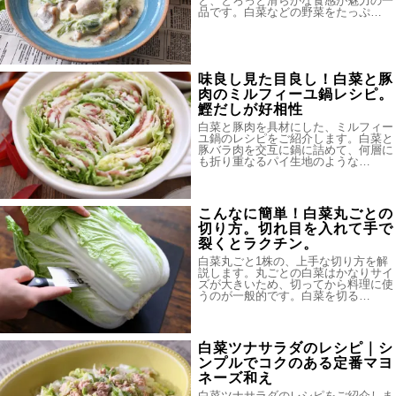
と、とろっと滑らかな食感が魅力の一
品です。白菜などの野菜をたっぷ…
味良し見た目良し！白菜と豚
肉のミルフィーユ鍋レシピ。
鰹だしが好相性
白菜と豚肉を具材にした、ミルフィー
ユ鍋のレシピをご紹介します。白菜と
豚バラ肉を交互に鍋に詰めて、何層に
も折り重なるパイ生地のような…
こんなに簡単！白菜丸ごとの
切り方。切れ目を入れて手で
裂くとラクチン。
白菜丸ごと1株の、上手な切り方を解
説します。丸ごとの白菜はかなりサイ
ズが大きいため、切ってから料理に使
うのが一般的です。白菜を切る…
白菜ツナサラダのレシピ｜シ
ンプルでコクのある定番マヨ
ネーズ和え
白菜ツナサラダのレシピをご紹介しま