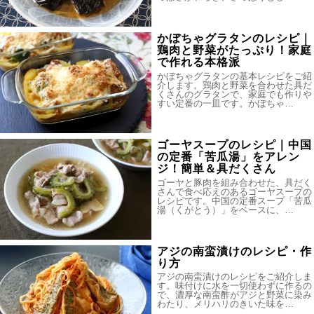
かぼちゃグラタンのレシピ｜
鶏肉と野菜がたっぷり！家庭
で作れる本格派
かぼちゃグラタンの基本レシピをご紹
介します。鶏肉と野菜を合わせた具だ
くさんのグラタンで、家庭でも作りや
すい定番の一皿です。かぼちゃ…
ゴーヤスープのレシピ｜中国
の定番「苦瓜湯」をアレン
ジ！簡単＆具だくさん
ゴーヤと豚肉を組み合わせた、具だく
さんで食べ応えのあるゴーヤスープの
レシピです。中国の定番スープ「苦瓜
湯（くがとう）」をベースに、…
アジの南蛮漬けのレシピ・作
り方
アジの南蛮漬けのレシピをご紹介しま
す。味付けに水を一切使わずに作るの
で、濃厚な南蛮酢がアジと野菜に染み
わたり、メリハリのきいた味を…