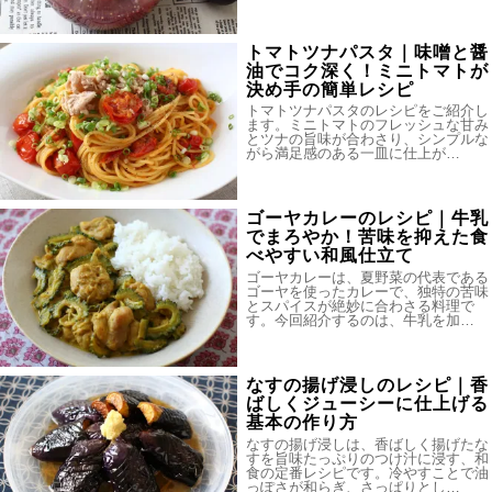
トマトツナパスタ｜味噌と醤
油でコク深く！ミニトマトが
決め手の簡単レシピ
トマトツナパスタのレシピをご紹介し
ます。ミニトマトのフレッシュな甘み
とツナの旨味が合わさり、シンプルな
がら満足感のある一皿に仕上が…
ゴーヤカレーのレシピ｜牛乳
でまろやか！苦味を抑えた食
べやすい和風仕立て
ゴーヤカレーは、夏野菜の代表である
ゴーヤを使ったカレーで、独特の苦味
とスパイスが絶妙に合わさる料理で
す。今回紹介するのは、牛乳を加…
なすの揚げ浸しのレシピ｜香
ばしくジューシーに仕上げる
基本の作り方
なすの揚げ浸しは、香ばしく揚げたな
すを旨味たっぷりのつけ汁に浸す、和
食の定番レシピです。冷やすことで油
っぽさが和らぎ、さっぱりとし…