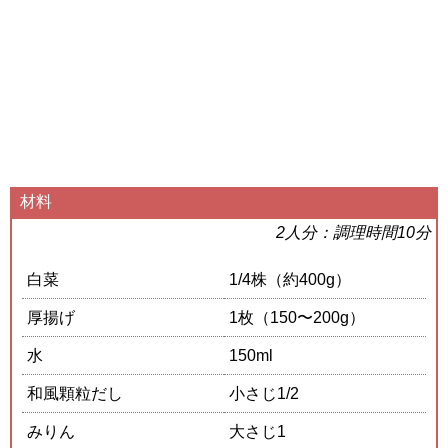
材料
2人分：調理時間10分
白菜
1/4株（約400g）
厚揚げ
1枚（150〜200g）
水
150ml
和風顆粒だし
小さじ1/2
みりん
大さじ1