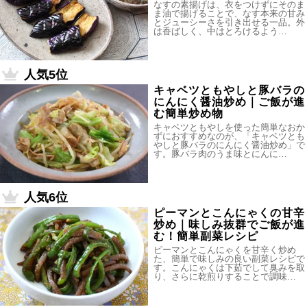
なすの素揚げは、衣をつけずにそのま
ま油で揚げることで、なす本来の甘み
とジューシーさを引き出せる一品。外
は香ばしく、中はとろけるよう…
人気5位
キャベツともやしと豚バラの
にんにく醤油炒め｜ご飯が進
む簡単炒め物
キャベツともやしを使った簡単なおか
ずにおすすめなのが、「キャベツとも
やしと豚バラのにんにく醤油炒め」で
す。豚バラ肉のうま味とにんに…
人気6位
ピーマンとこんにゃくの甘辛
炒め｜味しみ抜群でご飯が進
む！簡単副菜レシピ
ピーマンとこんにゃくを甘辛く炒め
た、簡単で味しみの良い副菜レシピで
す。こんにゃくは下茹でして臭みを取
り、さらに乾煎りすることで調味…