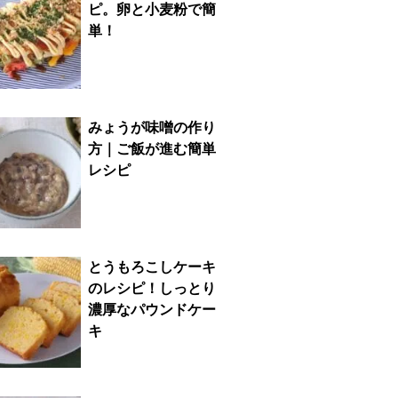
ピ。卵と小麦粉で簡
単！
みょうが味噌の作り
方｜ご飯が進む簡単
レシピ
とうもろこしケーキ
のレシピ！しっとり
濃厚なパウンドケー
キ