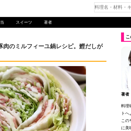
当
スイーツ
著者
こ
豚肉のミルフィーユ鍋レシピ。鰹だしが
著者
料理
トへ
この
に美