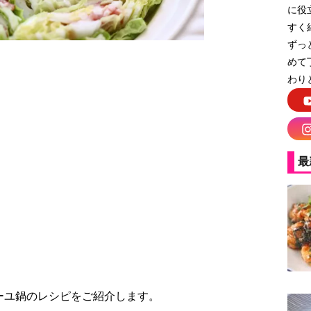
に役
すく
ずっ
めて
わり
旨い！ミルフィーユ鍋
最
ーユ鍋のレシピをご紹介します。