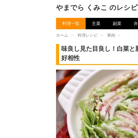
やまでら くみこ のレシピ
料理一覧
主菜
副菜
弁
ホーム
>
料理レシピ
>
豚肉
>
味良し見た目良し！白菜と
好相性