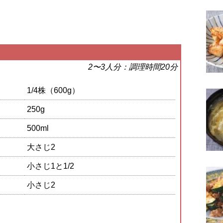
2〜3人分：調理時間20分
1/4株（600g）
250g
500ml
大さじ2
小さじ1と1/2
小さじ2