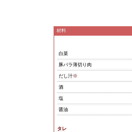
材料
白菜
豚バラ薄切り肉
だし汁
※
酒
塩
醤油
タレ