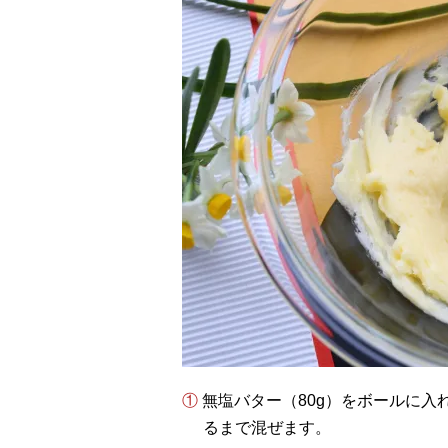
① 無塩バター（80g）をボールに入れ、粉砂糖（25g）を加え、泡だて器で白っぽくな
るまで混ぜます。