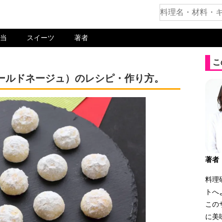
当
スイーツ
著者
こ
ールドネージュ）のレシピ・作り方。
著者
料理
トへ
この
に美