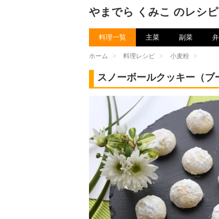
やまでら くみこ のレシピ
料理一覧
主菜
副菜
弁
ホーム
>
料理レシピ
>
小麦粉
>
スノーボールクッキー（ブ