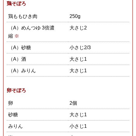
鶏そぼろ
鶏ももひき肉
250g
（A）めんつゆ 3倍濃
大さじ2
縮
※
（A）砂糖
小さじ2/3
（A）酒
大さじ1
（A）みりん
大さじ1
卵そぼろ
卵
2個
砂糖
大さじ1
みりん
小さじ1