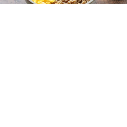
レシピ動画
上品な旨み！鶏そぼろのめんつゆレシピ