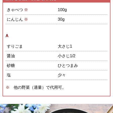
きゃべつ
※
100g
にんじん
※
30g
A
すりごま
大さじ1
醤油
小さじ1/2
砂糖
ひとつまみ
塩
少々
他の野菜（適量）で代用可。