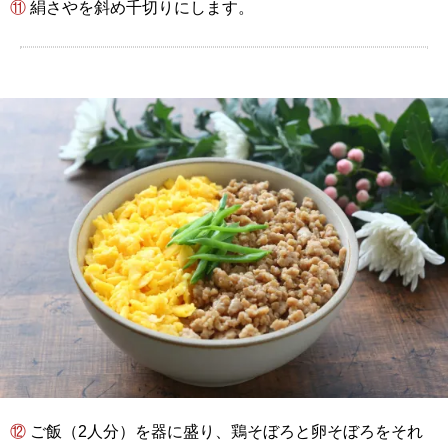
⑪ 絹さやを斜め千切りにします。
⑫ ご飯（2人分）を器に盛り、鶏そぼろと卵そぼろをそれ