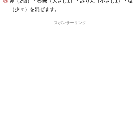
⑤ 卵（2個）・砂糖（大さじ1）・みりん（小さじ1）・塩
（少々）を混ぜます。
スポンサーリンク