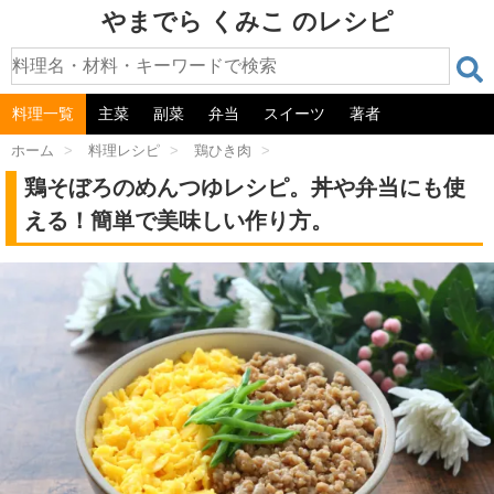
やまでら くみこ のレシピ
料理一覧
主菜
副菜
弁当
スイーツ
著者
ホーム
>
料理レシピ
>
鶏ひき肉
>
鶏そぼろのめんつゆレシピ。丼や弁当にも使
える！簡単で美味しい作り方。