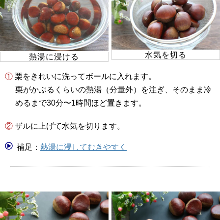
水気を切る
熱湯に浸ける
① 栗をきれいに洗ってボールに入れます。
栗がかぶるくらいの熱湯（分量外）を注ぎ、そのまま冷
めるまで30分〜1時間ほど置きます。
② ザルに上げて水気を切ります。
補足：
熱湯に浸してむきやすく