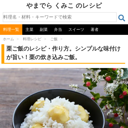
やまでら くみこ のレシピ
料理一覧
主菜
副菜
弁当
スイーツ
著者
ホーム
>
料理レシピ
>
ご飯
>
栗ご飯のレシピ・作り方。シンプルな味付け
が旨い！栗の炊き込みご飯。