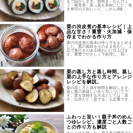
をご紹介します。卵焼き・かんぴょ
う・椎茸煮・菜っ葉を具材にした、巻
き寿司の人気レシピ。これら4種…
栗の渋皮煮の基本レシピ｜上
品な甘さ！重曹・火加減・保
存までわかる作り方
栗の渋皮煮の基本の作り方をまとめま
した。栗の風味をそのまま生かし、上
品で奥行きのある味わいに仕上げま
す。重曹でやさしく下処理し、弱…
栗の蒸し方と蒸し時間。蒸し
栗の上手な作り方とアレンジ
レシピを解説。
栗の蒸し方と蒸す時間を解説します。
蒸し栗の美味しい作り方についてで
す。栗を加熱する方法としては「蒸
す」以外だと「茹でる」も定番です…
ふわっと旨い！親子丼のめん
つゆレシピ。濃度ごと人数ご
との作り方も解説
めんつゆを使った、親子丼の簡単でお