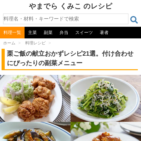
やまでら くみこ のレシピ
料理一覧
主菜
副菜
弁当
スイーツ
著者
ホーム
>
料理レシピ
>
栗ご飯の献立おかずレシピ21選。付け合わせ
にぴったりの副菜メニュー