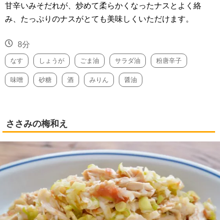
甘辛いみそだれが、炒めて柔らかくなったナスとよく絡
み、たっぷりのナスがとても美味しくいただけます。
8分
なす
しょうが
ごま油
サラダ油
粉唐辛子
味噌
砂糖
酒
みりん
醤油
ささみの梅和え