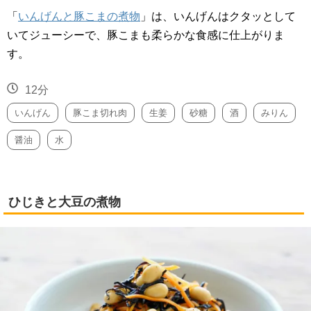
「
いんげんと豚こまの煮物
」は、いんげんはクタッとして
いてジューシーで、豚こまも柔らかな食感に仕上がりま
す。
12分
いんげん
豚こま切れ肉
生姜
砂糖
酒
みりん
醤油
水
ひじきと大豆の煮物