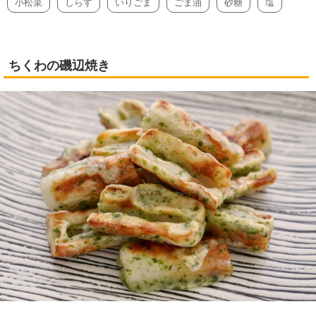
小松菜
しらす
いりごま
ごま油
砂糖
塩
ちくわの磯辺焼き