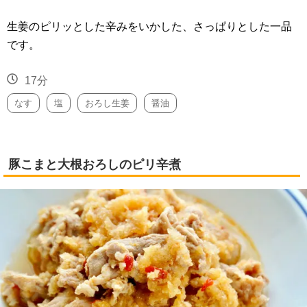
生姜のピリッとした辛みをいかした、さっぱりとした一品
です。
17分
なす
塩
おろし生姜
醤油
豚こまと大根おろしのピリ辛煮