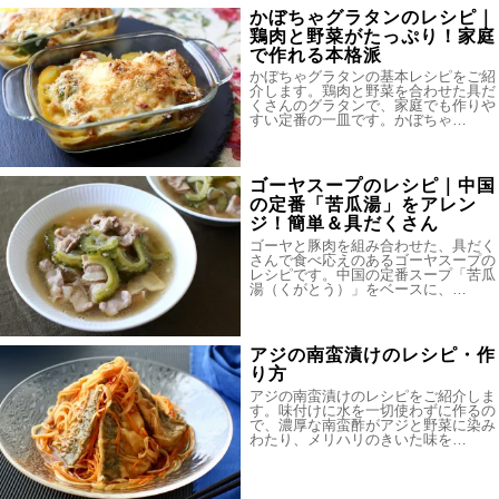
かぼちゃグラタンのレシピ｜
鶏肉と野菜がたっぷり！家庭
で作れる本格派
かぼちゃグラタンの基本レシピをご紹
介します。鶏肉と野菜を合わせた具だ
くさんのグラタンで、家庭でも作りや
すい定番の一皿です。かぼちゃ…
ゴーヤスープのレシピ｜中国
の定番「苦瓜湯」をアレン
ジ！簡単＆具だくさん
ゴーヤと豚肉を組み合わせた、具だく
さんで食べ応えのあるゴーヤスープの
レシピです。中国の定番スープ「苦瓜
湯（くがとう）」をベースに、…
アジの南蛮漬けのレシピ・作
り方
アジの南蛮漬けのレシピをご紹介しま
す。味付けに水を一切使わずに作るの
で、濃厚な南蛮酢がアジと野菜に染み
わたり、メリハリのきいた味を…