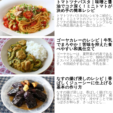
トマトツナパスタ｜味噌と醤
油でコク深く！ミニトマトが
決め手の簡単レシピ
トマトツナパスタのレシピをご紹介し
ます。ミニトマトのフレッシュな甘み
とツナの旨味が合わさり、シンプルな
がら満足感のある一皿に仕上が…
ゴーヤカレーのレシピ｜牛乳
でまろやか！苦味を抑えた食
べやすい和風仕立て
ゴーヤカレーは、夏野菜の代表である
ゴーヤを使ったカレーで、独特の苦味
とスパイスが絶妙に合わさる料理で
す。今回紹介するのは、牛乳を加…
なすの揚げ浸しのレシピ｜香
ばしくジューシーに仕上げる
基本の作り方
なすの揚げ浸しは、香ばしく揚げたな
すを旨味たっぷりのつけ汁に浸す、和
食の定番レシピです。冷やすことで油
っぽさが和らぎ、さっぱりとし…