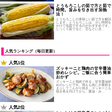
とうもろこしの茹で方と茹で
時間。旨みを引き出す加熱
法！
とうもろこしの美味しい茹で方を解説
します。とうもろこしは、少し時間を
かけて塩茹でするのがおすすめです。
じっくり茹でると、芯などに含…
人気ランキング（毎日更新）
人気1位
ズッキーニと鶏肉の甘辛醤油
炒めレシピ。ご飯に合う簡単
おかず
ズッキーニと鶏肉で作る、甘辛醤油炒
めのレシピです。鶏もも肉に片栗粉を
まぶしてこんがり焼き、ズッキーニも
焼き色を付けてから、醤油・み…
人気2位