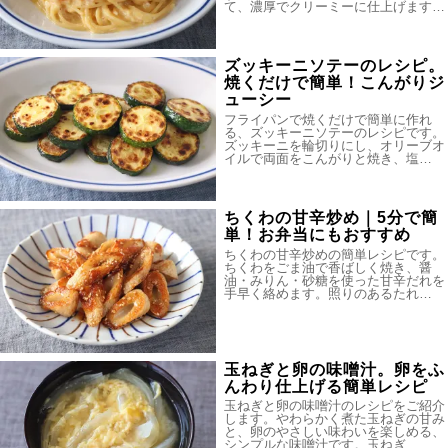
て、濃厚でクリーミーに仕上げます…
ズッキーニソテーのレシピ。
焼くだけで簡単！こんがりジ
ューシー
フライパンで焼くだけで簡単に作れ
る、ズッキーニソテーのレシピです。
ズッキーニを輪切りにし、オリーブオ
イルで両面をこんがりと焼き、塩…
ちくわの甘辛炒め｜5分で簡
単！お弁当にもおすすめ
ちくわの甘辛炒めの簡単レシピです。
ちくわをごま油で香ばしく焼き、醤
油・みりん・砂糖を使った甘辛だれを
手早く絡めます。照りのあるたれ…
玉ねぎと卵の味噌汁。卵をふ
んわり仕上げる簡単レシピ
玉ねぎと卵の味噌汁のレシピをご紹介
します。やわらかく煮た玉ねぎの甘み
と、卵のやさしい味わいを楽しめる、
シンプルな味噌汁です。玉ねぎ…