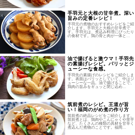
手羽元と大根の甘辛煮。深い
旨みの定番レシピ！
手羽元の煮物のおすすめレシピをご紹
介します。手羽元と大根の甘辛煮で
す。手羽元は、煮込み料理にぴったり
の食材です。鶏の骨と肉が一体と…
油で揚げると激ウマ！手羽先
の素揚げレシピ。パリッとジ
ューシーな食感。
手羽先の素揚げのレシピをご紹介しま
す。表面はパリッとしていて、中はジ
ューシーな一品。油で揚げることで、
鶏肉の旨みをギュッと閉じ込め…
筑前煮のレシピ。王道が旨
い！福岡のがめ煮の作り方
筑前煮の絶品レシピをご紹介します。
筑前煮とは、鶏肉やこんにゃくや里芋
など、たくさんの種類の具材を甘辛く
煮込んだ煮物のことです。福岡…