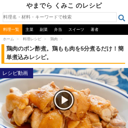
やまでら くみこ のレシピ
料理一覧
主菜
副菜
弁当
スイーツ
著者
ホーム
>
料理レシピ
>
鶏肉
>
鶏肉のポン酢煮。鶏もも肉を5分煮るだけ！簡
単煮込みレシピ。
レシピ動画