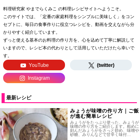
料理研究家 やまでらくみこ の料理レシピサイトへようこそ。
このサイトでは、「定番の家庭料理をシンプルに美味しく」をコン
セプトに、毎日の食事作りに役立つレシピを、動画を交えながら分
かりやすく紹介しています。
ずっと使える基本のお料理の作り方を、心を込めて丁寧に解説して
いますので、レシピ本の代わりとして活用していただけたら幸いで
す。
YouTube
(twitter)
Instagram
最新レシピ
みょうが味噌の作り方｜ご飯
が進む簡単レシピ
みょうがをたっぷり使った、みょうが
味噌の作り方をご紹介します。粗めに
刻んだみょうがをさっと炒め、味噌や
砂糖、みりんなどで甘辛く味付…