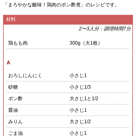
「まろやかな酸味！鶏肉のポン酢煮」のレシピです。
材料
2〜3人分：調理時間7分
鶏もも肉
300g（大1枚）
A
おろしにんにく
小さじ1
砂糖
小さじ1/3
ポン酢
大さじ1と1/2
醤油
小さじ1
みりん
大さじ1/2
ごま油
小さじ1