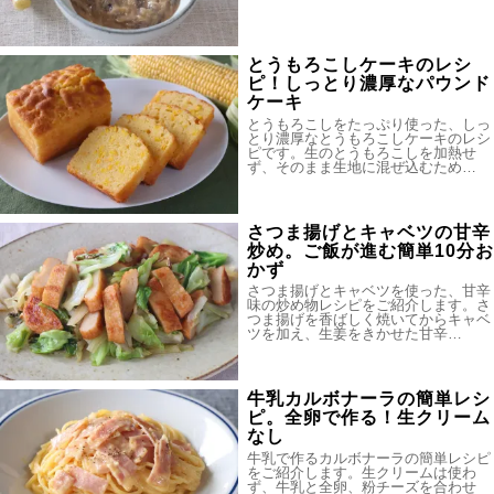
とうもろこしケーキのレシ
ピ！しっとり濃厚なパウンド
ケーキ
とうもろこしをたっぷり使った、しっ
とり濃厚なとうもろこしケーキのレシ
ピです。生のとうもろこしを加熱せ
ず、そのまま生地に混ぜ込むため…
さつま揚げとキャベツの甘辛
炒め。ご飯が進む簡単10分お
かず
さつま揚げとキャベツを使った、甘辛
味の炒め物レシピをご紹介します。さ
つま揚げを香ばしく焼いてからキャベ
ツを加え、生姜をきかせた甘辛…
牛乳カルボナーラの簡単レシ
ピ。全卵で作る！生クリーム
なし
牛乳で作るカルボナーラの簡単レシピ
をご紹介します。生クリームは使わ
ず、牛乳と全卵、粉チーズを合わせ