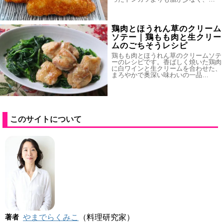
鶏肉とほうれん草のクリーム
ソテー｜鶏もも肉と生クリー
ムのごちそうレシピ
鶏もも肉とほうれん草のクリームソテ
ーのレシピです。香ばしく焼いた鶏肉
に白ワインと生クリームを合わせた、
まろやかで奥深い味わいの一品…
このサイトについて
著者
やまでらくみこ
（料理研究家）