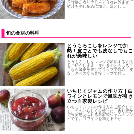
た甘辛い煮汁でじっくり煮込みます。
煮汁を少し多めに加え、落とし…
旬の食材の料理
とうもろこしをレンジで加
熱！皮ごとでも皮なしでもこ
れが美味しい
とうもろこしをレンジで加熱する方法
をご紹介します。皮付きのとうもろこ
しなら薄皮を残してラップで包み、皮
なしのものなら直接ラップで包…
いちじくジャムの作り方｜白
ワインとレモンで風味が引き
立つ自家製レシピ
いちじくジャムの作り方をご紹介しま
す。旬のいちじくを使った、香り豊か
で果実感あふれる自家製ジャムのレシ
ピです。白ワインを加えるのが…