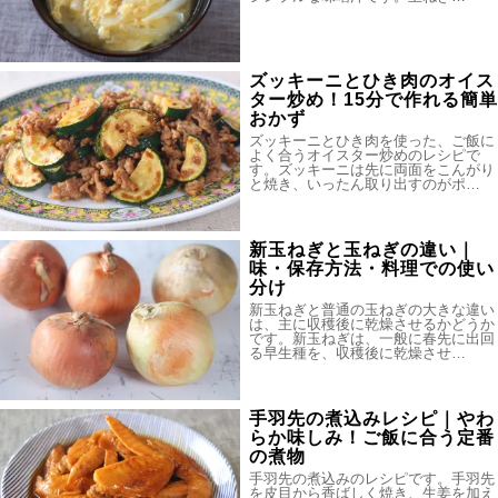
ズッキーニとひき肉のオイス
ター炒め！15分で作れる簡単
おかず
ズッキーニとひき肉を使った、ご飯に
よく合うオイスター炒めのレシピで
す。ズッキーニは先に両面をこんがり
と焼き、いったん取り出すのがポ…
新玉ねぎと玉ねぎの違い｜
味・保存方法・料理での使い
分け
新玉ねぎと普通の玉ねぎの大きな違い
は、主に収穫後に乾燥させるかどうか
です。新玉ねぎは、一般に春先に出回
る早生種を、収穫後に乾燥させ…
手羽先の煮込みレシピ｜やわ
らか味しみ！ご飯に合う定番
の煮物
手羽先の煮込みのレシピです。手羽先
を皮目から香ばしく焼き、生姜を加え