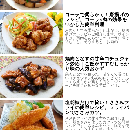
コーラで柔らかく！唐揚げの
レシピ。コーラ×肉の効果を
いかした簡単料理
お肉がとても柔らかく仕上がる、鶏唐
揚げのレシピをご紹介します。ポイン
トは、鶏肉をあらかじめコーラに漬け
込むこと。そうすると、お肉の…
鶏肉となすの甘辛コチュジャ
ン炒め｜ご飯がすすむしっか
り味の人気おかず
鶏肉となすを使った、甘辛くて香ばし
いコチュジャン炒めのレシピです。ふ
っくら柔らかい鶏もも肉と、ジューシ
ーさを閉じ込めたなすに、ピリ…
塩胡椒だけで旨い！ささみフ
ライの簡単レシピ。フライパ
ンでささみカツ。
ささみフライの作り方をご紹介しま
す。鶏ささみを使ったカツレツの簡単
レシピです。ささみカツは、豚肉を使
ったトンカツよりも脂が少なく、…