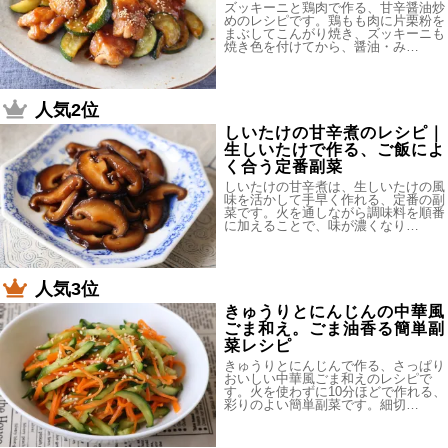
ズッキーニと鶏肉で作る、甘辛醤油炒
めのレシピです。鶏もも肉に片栗粉を
まぶしてこんがり焼き、ズッキーニも
焼き色を付けてから、醤油・み…
人気2位
しいたけの甘辛煮のレシピ｜
生しいたけで作る、ご飯によ
く合う定番副菜
しいたけの甘辛煮は、生しいたけの風
味を活かして手早く作れる、定番の副
菜です。火を通しながら調味料を順番
に加えることで、味が濃くなり…
人気3位
きゅうりとにんじんの中華風
ごま和え。ごま油香る簡単副
菜レシピ
きゅうりとにんじんで作る、さっぱり
おいしい中華風ごま和えのレシピで
す。火を使わずに10分ほどで作れる、
彩りのよい簡単副菜です。細切…