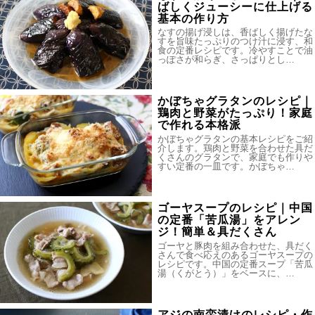
ばしくジューシーに仕上げる
基本の作り方
なすの揚げ浸しは、香ばしく揚げたな
すを旨味たっぷりのつけ汁に浸す、和
食の定番レシピです。冷やすことで油
っぽさが和らぎ、さっぱりとし…
かぼちゃグラタンのレシピ｜
鶏肉と野菜がたっぷり！家庭
で作れる本格派
かぼちゃグラタンの基本レシピをご紹
介します。鶏肉と野菜を合わせた具だ
くさんのグラタンで、家庭でも作りや
すい定番の一皿です。かぼちゃ…
ゴーヤスープのレシピ｜中国
の定番「苦瓜湯」をアレン
ジ！簡単＆具だくさん
ゴーヤと豚肉を組み合わせた、具だく
さんで食べ応えのあるゴーヤスープの
レシピです。中国の定番スープ「苦瓜
湯（くがとう）」をベースに、…
アジの南蛮漬けのレシピ・作