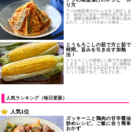
り方
アジの南蛮漬けのレシピをご紹介しま
す。味付けに水を一切使わずに作るの
で、濃厚な南蛮酢がアジと野菜に染み
わたり、メリハリのきいた味を…
とうもろこしの茹で方と茹で
時間。旨みを引き出す加熱
法！
とうもろこしの美味しい茹で方を解説
します。とうもろこしは、少し時間を
かけて塩茹でするのがおすすめです。
じっくり茹でると、芯などに含…
人気ランキング（毎日更新）
人気1位
ズッキーニと鶏肉の甘辛醤油
炒めレシピ。ご飯に合う簡単
おかず