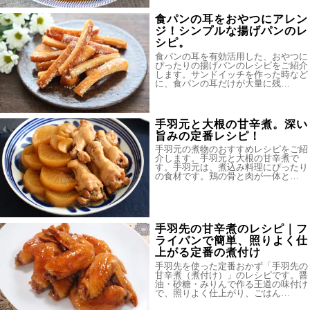
食パンの耳をおやつにアレン
ジ！シンプルな揚げパンのレ
シピ。
食パンの耳を有効活用した、おやつに
ぴったりの揚げパンのレシピをご紹介
します。サンドイッチを作った時など
に、食パンの耳だけが大量に残…
手羽元と大根の甘辛煮。深い
旨みの定番レシピ！
手羽元の煮物のおすすめレシピをご紹
介します。手羽元と大根の甘辛煮で
す。手羽元は、煮込み料理にぴったり
の食材です。鶏の骨と肉が一体と…
手羽先の甘辛煮のレシピ｜フ
ライパンで簡単、照りよく仕
上がる定番の煮付け
手羽先を使った定番おかず「手羽先の
甘辛煮（煮付け）」のレシピです。醤
油・砂糖・みりんで作る王道の味付け
で、照りよく仕上がり、ごはん…