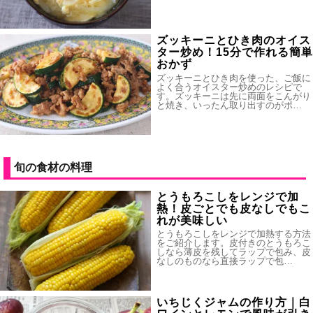
ズッキーニとひき肉のオイス
ター炒め！15分で作れる簡単
おかず
ズッキーニとひき肉を使った、ご飯に
よく合うオイスター炒めのレシピで
す。ズッキーニは先に両面をこんがり
と焼き、いったん取り出すのがポ…
旬の食材の料理
とうもろこしをレンジで加
熱！皮ごとでも皮なしでもこ
れが美味しい
とうもろこしをレンジで加熱する方法
をご紹介します。皮付きのとうもろこ
しなら薄皮を残してラップで包み、皮
なしのものなら直接ラップで包…
いちじくジャムの作り方｜白