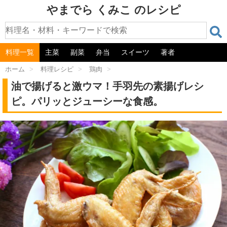
やまでら くみこ のレシピ
料理一覧
主菜
副菜
弁当
スイーツ
著者
ホーム
>
料理レシピ
>
鶏肉
>
油で揚げると激ウマ！手羽先の素揚げレシ
ピ。パリッとジューシーな食感。