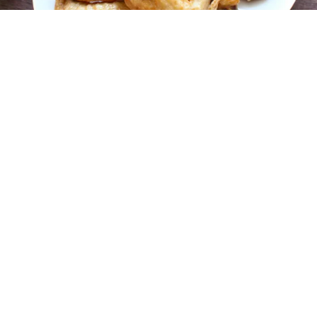
レシピ動画
油で揚げると激ウマ！手羽先の素揚げ