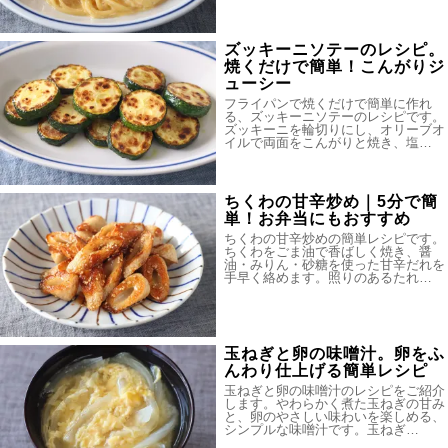
ズッキーニソテーのレシピ。
焼くだけで簡単！こんがりジ
ューシー
フライパンで焼くだけで簡単に作れ
る、ズッキーニソテーのレシピです。
ズッキーニを輪切りにし、オリーブオ
イルで両面をこんがりと焼き、塩…
ちくわの甘辛炒め｜5分で簡
単！お弁当にもおすすめ
ちくわの甘辛炒めの簡単レシピです。
ちくわをごま油で香ばしく焼き、醤
油・みりん・砂糖を使った甘辛だれを
手早く絡めます。照りのあるたれ…
玉ねぎと卵の味噌汁。卵をふ
んわり仕上げる簡単レシピ
玉ねぎと卵の味噌汁のレシピをご紹介
します。やわらかく煮た玉ねぎの甘み
と、卵のやさしい味わいを楽しめる、
シンプルな味噌汁です。玉ねぎ…