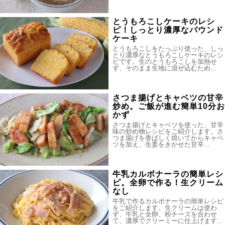
とうもろこしケーキのレシ
ピ！しっとり濃厚なパウンド
ケーキ
とうもろこしをたっぷり使った、しっ
とり濃厚なとうもろこしケーキのレシ
ピです。生のとうもろこしを加熱せ
ず、そのまま生地に混ぜ込むため…
さつま揚げとキャベツの甘辛
炒め。ご飯が進む簡単10分お
かず
さつま揚げとキャベツを使った、甘辛
味の炒め物レシピをご紹介します。さ
つま揚げを香ばしく焼いてからキャベ
ツを加え、生姜をきかせた甘辛…
牛乳カルボナーラの簡単レシ
ピ。全卵で作る！生クリーム
なし
牛乳で作るカルボナーラの簡単レシピ
をご紹介します。生クリームは使わ
ず、牛乳と全卵、粉チーズを合わせ
て、濃厚でクリーミーに仕上げます…