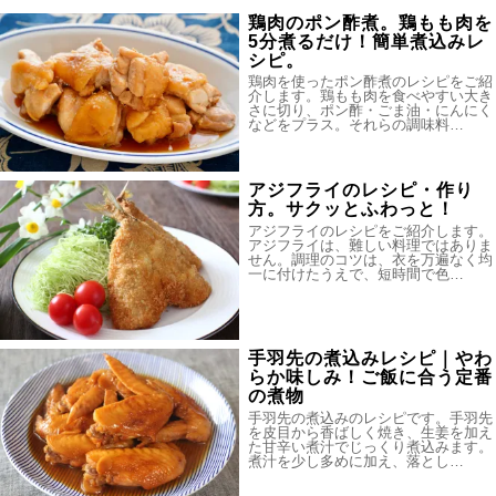
鶏肉のポン酢煮。鶏もも肉を
5分煮るだけ！簡単煮込みレ
シピ。
鶏肉を使ったポン酢煮のレシピをご紹
介します。鶏もも肉を食べやすい大き
さに切り、ポン酢・ごま油・にんにく
などをプラス。それらの調味料…
アジフライのレシピ・作り
方。サクッとふわっと！
アジフライのレシピをご紹介します。
アジフライは、難しい料理ではありま
せん。調理のコツは、衣を万遍なく均
一に付けたうえで、短時間で色…
手羽先の煮込みレシピ｜やわ
らか味しみ！ご飯に合う定番
の煮物
手羽先の煮込みのレシピです。手羽先
を皮目から香ばしく焼き、生姜を加え
た甘辛い煮汁でじっくり煮込みます。
煮汁を少し多めに加え、落とし…