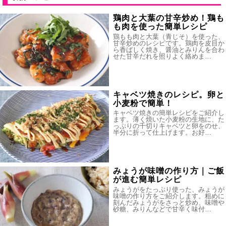
鶏肉と大葉の甘辛炒め！鶏も
も肉を使った簡単レシピ
鶏もも肉と大葉（青じそ）を使った、
甘辛炒めのレシピです。鶏肉を皮目か
ら香ばしく焼き、醤油とみりんを合わ
せた甘辛だれを照りよく絡めま…
キャベツ焼きのレシピ。卵と
小麦粉で簡単！
キャベツ焼きの簡単レシピをご紹介し
ます。薄く焼いた小麦粉の生地に、た
っぷりの千切りキャベツと卵をのせ、
半分に折って仕上げます。お好…
みょうが味噌の作り方｜ご飯
が進む簡単レシピ
みょうがをたっぷり使った、みょうが
味噌の作り方をご紹介します。粗めに
刻んだみょうがをさっと炒め、味噌や
砂糖、みりんなどで甘辛く味付…