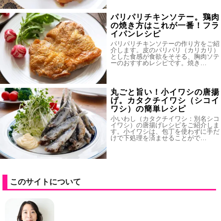
パリパリチキンソテー。鶏肉
の焼き方はこれが一番！フラ
イパンレシピ
パリパリチキンソテーの作り方をご紹
介します。皮のパリパリ（カリカリ）
とした食感が食欲をそそる、胸肉ソテ
ーのおすすめレシピです。焼き…
丸ごと旨い！小イワシの唐揚
げ。カタクチイワシ（シコイ
ワシ）の簡単レシピ
小いわし（カタクチイワシ：別名シコ
イワシ）の唐揚げレシピをご紹介しま
す。小イワシは、包丁を使わずに手だ
けで下処理を済ませることがで…
このサイトについて