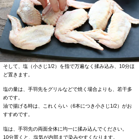
そして、塩（小さじ1/2）を指で万遍なく揉み込み、10分ほ
ど置きます。
塩の量は、手羽先をグリルなどで焼く場合よりも、若干多
めです。
油で揚げる時は、これくらい（6本につき小さじ1/2）がお
すすめです。
塩は、手羽先の両面全体に均一に揉み込んでください。
10分置くと、塩気が内部まで染みやすくなります。