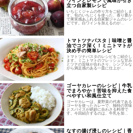
ワインとレモンで風味が引き
立つ自家製レシピ
いちじくジャムの作り方をご紹介しま
す。旬のいちじくを使った、香り豊か
で果実感あふれる自家製ジャムのレシ
ピです。白ワインを加えるのが…
トマトツナパスタ｜味噌と醤
油でコク深く！ミニトマトが
決め手の簡単レシピ
トマトツナパスタのレシピをご紹介し
ます。ミニトマトのフレッシュな甘み
とツナの旨味が合わさり、シンプルな
がら満足感のある一皿に仕上が…
ゴーヤカレーのレシピ｜牛乳
でまろやか！苦味を抑えた食
べやすい和風仕立て
ゴーヤカレーは、夏野菜の代表である
ゴーヤを使ったカレーで、独特の苦味
とスパイスが絶妙に合わさる料理で
す。今回紹介するのは、牛乳を加…
なすの揚げ浸しのレシピ｜香