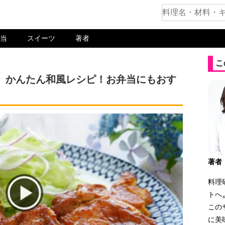
当
スイーツ
著者
こ
。かんたん和風レシピ！お弁当にもおす
著者
料理
トへ
この
に美