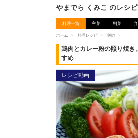
やまでら くみこ のレシピ
料理一覧
主菜
副菜
弁
ホーム
>
料理レシピ
>
鶏肉
>
鶏肉とカレー粉の照り焼き
すめ
レシピ動画