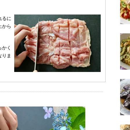
れるに
上から
らかく
なりま