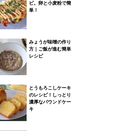
ピ。卵と小麦粉で簡
単！
みょうが味噌の作り
方｜ご飯が進む簡単
レシピ
とうもろこしケーキ
のレシピ！しっとり
濃厚なパウンドケー
キ