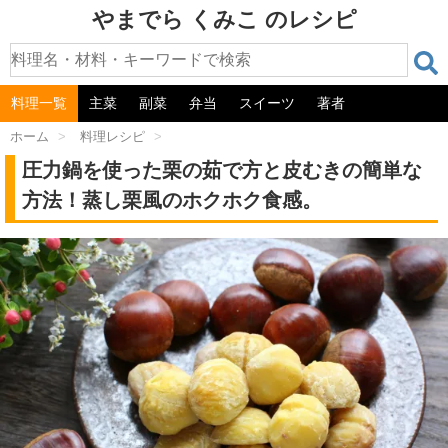
やまでら くみこ のレシピ
料理一覧
主菜
副菜
弁当
スイーツ
著者
ホーム
>
料理レシピ
>
圧力鍋を使った栗の茹で方と皮むきの簡単な
方法！蒸し栗風のホクホク食感。