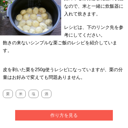
なので、米と一緒に炊飯器に
入れて炊きます。
レシピは、下のリンク先を参
考にしてください。
飽きの来ないシンプルな栗ご飯のレシピを紹介していま
す。
皮を剥いた栗を250g使うレシピになっていますが、栗の分
量はお好みで変えても問題ありません。
栗
米
塩
酒
作り方を見る