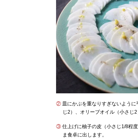
② 皿にかぶを重なりすぎないように平らに広げ、塩（小さじ1/6）、柚子の果汁（小さ
じ2）、オリーブオイル（小さじ
③ 仕上げに柚子の皮（小さじ1/8程度）と黒こしょう（少々）をふり、混ぜずにそのま
ま食卓に出します。