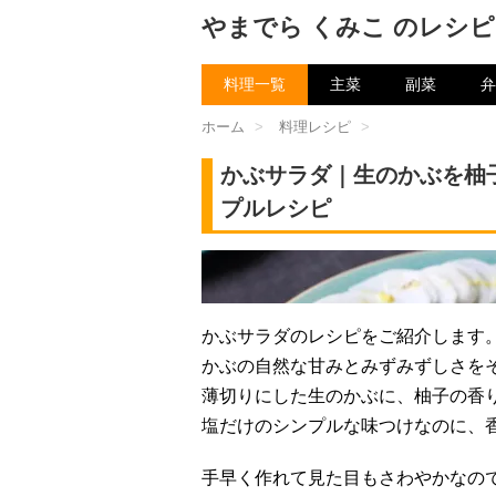
やまでら くみこ のレシピ
料理一覧
主菜
副菜
弁
ホーム
>
料理レシピ
>
かぶサラダ｜生のかぶを柚
プルレシピ
チャン
かぶサラダのレシピをご紹介します
かぶの自然な甘みとみずみずしさを
薄切りにした生のかぶに、柚子の香
塩だけのシンプルな味つけなのに、
手早く作れて見た目もさわやかなの