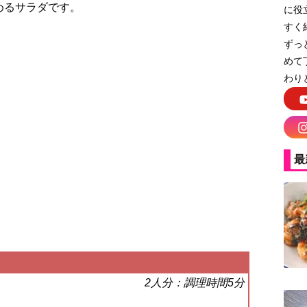
めるサラダです。
に役
すく
ずっ
めて
わり
最
2人分：調理時間5分