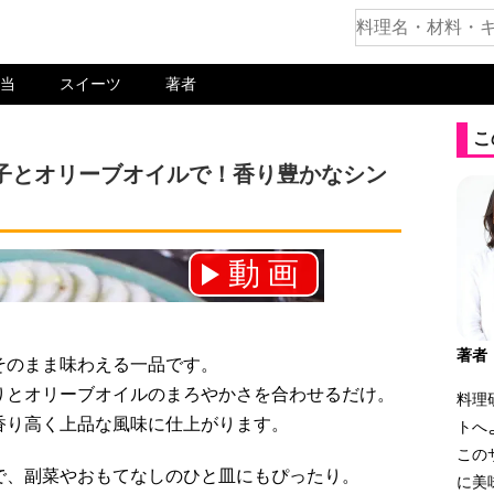
当
スイーツ
著者
こ
子とオリーブオイルで！香り豊かなシン
動画
ネル登録をお願いします！⇒
。
著者
そのまま味わえる一品です。
りとオリーブオイルのまろやかさを合わせるだけ。
料理
香り高く上品な風味に仕上がります。
トへ
この
で、副菜やおもてなしのひと皿にもぴったり。
に美