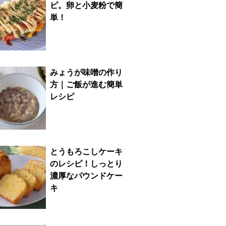
ピ。卵と小麦粉で簡
単！
みょうが味噌の作り
方｜ご飯が進む簡単
レシピ
とうもろこしケーキ
のレシピ！しっとり
濃厚なパウンドケー
キ