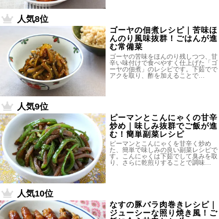
人気8位
ゴーヤの佃煮レシピ｜苦味ほ
んのり風味抜群！ごはんが進
む常備菜
ゴーヤの苦味をほんのり残しつつ、甘
辛い味付けで食べやすく仕上げた「ゴ
ーヤの佃煮」のレシピです。下茹でで
アクを取り、酢を加えることで…
人気9位
ピーマンとこんにゃくの甘辛
炒め｜味しみ抜群でご飯が進
む！簡単副菜レシピ
ピーマンとこんにゃくを甘辛く炒め
た、簡単で味しみの良い副菜レシピで
す。こんにゃくは下茹でして臭みを取
り、さらに乾煎りすることで調味…
人気10位
なすの豚バラ肉巻きレシピ｜
ジューシーな照り焼き風！ご