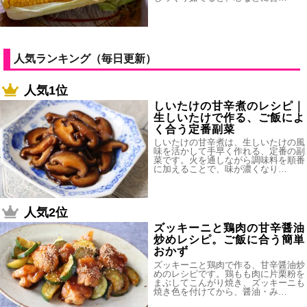
人気ランキング（毎日更新）
人気1位
しいたけの甘辛煮のレシピ｜
生しいたけで作る、ご飯によ
く合う定番副菜
しいたけの甘辛煮は、生しいたけの風
味を活かして手早く作れる、定番の副
菜です。火を通しながら調味料を順番
に加えることで、味が濃くなり…
人気2位
ズッキーニと鶏肉の甘辛醤油
炒めレシピ。ご飯に合う簡単
おかず
ズッキーニと鶏肉で作る、甘辛醤油炒
めのレシピです。鶏もも肉に片栗粉を
まぶしてこんがり焼き、ズッキーニも
焼き色を付けてから、醤油・み…