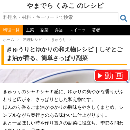
やまでら くみこ のレシピ
料理一覧
主菜
副菜
弁当
スイーツ
著者
ホーム
>
料理レシピ
>
きゅうり
>
きゅうりとゆかりの和え物レシピ｜しそとご
ま油が香る、簡単さっぱり副菜
動画
チャンネル登録をお願いします！⇒
きゅうりのシャキシャキ感に、ゆかりの爽やかな香りがふ
わりと広がる、さっぱりとした和え物です。
ほんのり香るごま油がゆかりの酸味をやさしくまとめ、シ
ンプルながら奥行きのある味わいに仕上がります。
あと一品ほしい時や作り置きの副菜に役立ち、季節を問わ