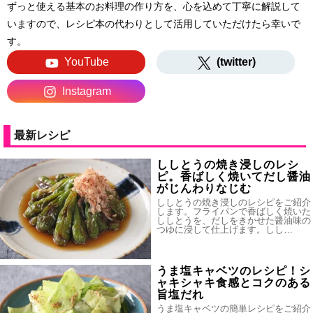
ずっと使える基本のお料理の作り方を、心を込めて丁寧に解説して
いますので、レシピ本の代わりとして活用していただけたら幸いで
す。
YouTube
(twitter)
Instagram
最新レシピ
ししとうの焼き浸しのレシ
ピ。香ばしく焼いてだし醤油
がじんわりなじむ
ししとうの焼き浸しのレシピをご紹介
します。フライパンで香ばしく焼いた
ししとうを、だしをきかせた醤油味の
つゆに浸して仕上げます。しし…
うま塩キャベツのレシピ！シ
ャキシャキ食感とコクのある
旨塩だれ
うま塩キャベツの簡単レシピをご紹介