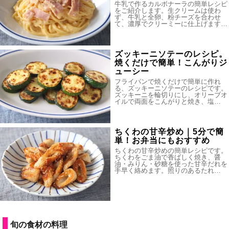
牛乳で作るカルボナーラの簡単レシピ
をご紹介します。生クリームは使わ
ず、牛乳と全卵、粉チーズを合わせ
て、濃厚でクリーミーに仕上げます…
ズッキーニソテーのレシピ。
焼くだけで簡単！こんがりジ
ューシー
フライパンで焼くだけで簡単に作れ
る、ズッキーニソテーのレシピです。
ズッキーニを輪切りにし、オリーブオ
イルで両面をこんがりと焼き、塩…
ちくわの甘辛炒め｜5分で簡
単！お弁当にもおすすめ
ちくわの甘辛炒めの簡単レシピです。
ちくわをごま油で香ばしく焼き、醤
油・みりん・砂糖を使った甘辛だれを
手早く絡めます。照りのあるたれ…
旬の食材の料理