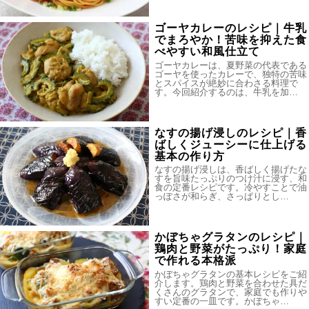
ゴーヤカレーのレシピ｜牛乳
でまろやか！苦味を抑えた食
べやすい和風仕立て
ゴーヤカレーは、夏野菜の代表である
ゴーヤを使ったカレーで、独特の苦味
とスパイスが絶妙に合わさる料理で
す。今回紹介するのは、牛乳を加…
なすの揚げ浸しのレシピ｜香
ばしくジューシーに仕上げる
基本の作り方
なすの揚げ浸しは、香ばしく揚げたな
すを旨味たっぷりのつけ汁に浸す、和
食の定番レシピです。冷やすことで油
っぽさが和らぎ、さっぱりとし…
かぼちゃグラタンのレシピ｜
鶏肉と野菜がたっぷり！家庭
で作れる本格派
かぼちゃグラタンの基本レシピをご紹
介します。鶏肉と野菜を合わせた具だ
くさんのグラタンで、家庭でも作りや
すい定番の一皿です。かぼちゃ…