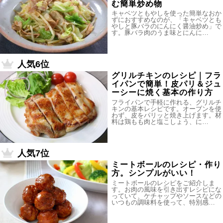
む簡単炒め物
キャベツともやしを使った簡単なおか
ずにおすすめなのが、「キャベツとも
やしと豚バラのにんにく醤油炒め」で
す。豚バラ肉のうま味とにんに…
人気6位
グリルチキンのレシピ｜フラ
イパンで簡単！皮パリ＆ジュ
ーシーに焼く基本の作り方
フライパンで手軽に作れる、グリルチ
キンの基本レシピです。オーブンを使
わず、皮をパリッと焼き上げます。材
料は鶏もも肉と塩こしょう、に…
人気7位
ミートボールのレシピ・作り
方。シンプルがいい！
ミートボールのレシピをご紹介しま
す。お肉の風味を引き出すレシピにな
っていて、ケチャップやソースなどの
いつもの調味料を使って、特別感…