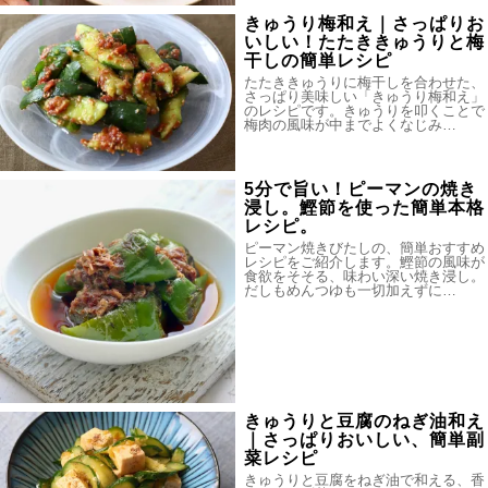
きゅうり梅和え｜さっぱりお
いしい！たたききゅうりと梅
干しの簡単レシピ
たたききゅうりに梅干しを合わせた、
さっぱり美味しい「きゅうり梅和え」
のレシピです。きゅうりを叩くことで
梅肉の風味が中までよくなじみ…
5分で旨い！ピーマンの焼き
浸し。鰹節を使った簡単本格
レシピ。
ピーマン焼きびたしの、簡単おすすめ
レシピをご紹介します。鰹節の風味が
食欲をそそる、味わい深い焼き浸し。
だしもめんつゆも一切加えずに…
きゅうりと豆腐のねぎ油和え
｜さっぱりおいしい、簡単副
菜レシピ
きゅうりと豆腐をねぎ油で和える、香