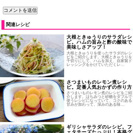
関連レシピ
大根ときゅうりのサラダレシ
ピ。ハムの旨みと酢の酸味で
美味しさアップ！
大根ときゅうりを使ったサラダのレシ
ピをご紹介します。大根ときゅうりを
千切りにして、ハムを加え、自家製ド
レッシングをかけていただくレ…
さつまいものレモン煮レシ
ピ。定番人気おかずの作り方
さつまいものレモン煮のレシピをご紹
介します。はちみつと砂糖をダブルで
使うレシピになっていて、コクのある
甘みが加わって、深みのある味…
ギリシャサラダのレシピ。フ
ェタチーズたっぷり！本格グ