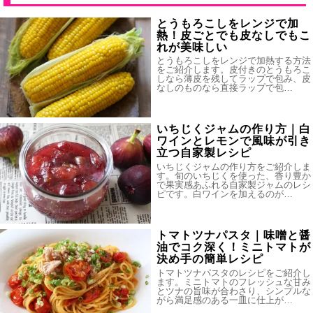
とうもろこしをレンジで加
熱！皮ごとでも皮なしでもこ
れが美味しい
とうもろこしをレンジで加熱する方法
をご紹介します。皮付きのとうもろこ
しなら薄皮を残してラップで包み、皮
なしのものなら直接ラップで包…
いちじくジャムの作り方｜白
ワインとレモンで風味が引き
立つ自家製レシピ
いちじくジャムの作り方をご紹介しま
す。旬のいちじくを使った、香り豊か
で果実感あふれる自家製ジャムのレシ
ピです。白ワインを加えるのが…
トマトツナパスタ｜味噌と醤
油でコク深く！ミニトマトが
決め手の簡単レシピ
トマトツナパスタのレシピをご紹介し
ます。ミニトマトのフレッシュな甘み
とツナの旨味が合わさり、シンプルな
がら満足感のある一皿に仕上が…