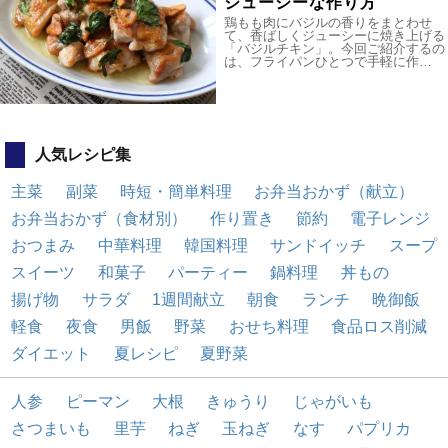
ジューシーな作り方
鶏もも肉にバジルの香りをまとわせ
て、香ばしくジューシーに焼き上げる
「バジルチキン」。今回ご紹介するの
は、フライパンひとつで手軽に作…
人気レシピ集
主菜
副菜
時短・簡単料理
お弁当おかず（献立）
お弁当おかず（食材別）
作り置き
節約
電子レンジ
おつまみ
中華料理
韓国料理
サンドイッチ
スープ
スイーツ
和菓子
パーティー
鍋料理
丼もの
揚げ物
サラダ
1週間献立
朝食
ランチ
晩御飯
軽食
夜食
男飯
野菜
おせち料理
食品ロス削減
ダイエット
夏レシピ
夏野菜
人参
ピーマン
大根
きゅうり
じゃがいも
さつまいも
里芋
ねぎ
玉ねぎ
なす
パプリカ