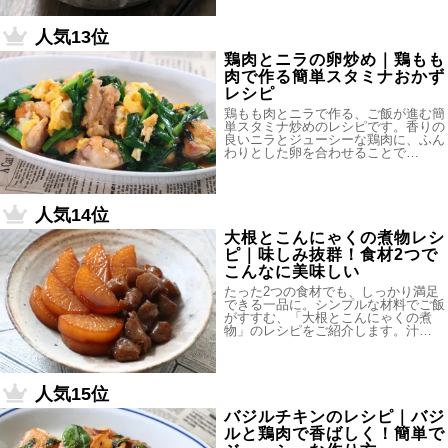
人気13位
鶏肉とニラの卵炒め｜鶏もも
肉で作る簡単スタミナおかず
レシピ
鶏もも肉とニラで作る、ご飯が進む簡
単スタミナ炒めのレシピです。香りの
良いニラとジューシーな鶏肉に、ふん
わりとした卵を合わせることで…
人気14位
大根とこんにゃくの煮物レシ
ピ｜味しみ抜群！食材2つで
こんなに美味しい
たった2つの食材でも、しっかり満足
できる一品に。シンプルな材料でご飯
がすすむ、「大根とこんにゃくの煮
物」のレシピをご紹介します。汁…
人気15位
バジルチキンのレシピ｜バジ
ルと鶏肉で香ばしく！簡単で