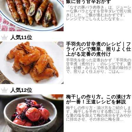
飯に合う甘辛おかず
「なすの豚バラ肉巻き」は、ジューシ
ーな豚バラとなすを甘辛ダレで照り焼
きにした、ご飯が進むおかずです。
レンジで下ごしらえしたなすを…
人気11位
手羽先の甘辛煮のレシピ｜フ
ライパンで簡単、照りよく仕
上がる定番の煮付け
手羽先を使った定番おかず「手羽先の
甘辛煮（煮付け）」のレシピです。醤
油・砂糖・みりんで作る王道の味付け
で、照りよく仕上がり、ごはん…
人気12位
梅干しの作り方。この漬け方
が一番！王道レシピを解説
梅干しの作り方・漬け方をご紹介しま
す。梅干しを手作りする際には、十分
な量の塩を加えて梅の水分をすみやか
に排出させ、その水分に梅を浸…