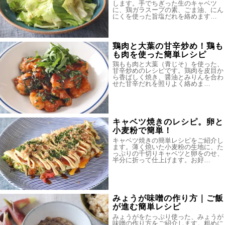
します。手でちぎった生のキャベツ
に、鶏ガラスープの素、ごま油、にん
にくを使った旨塩だれを絡めます…
鶏肉と大葉の甘辛炒め！鶏も
も肉を使った簡単レシピ
鶏もも肉と大葉（青じそ）を使った、
甘辛炒めのレシピです。鶏肉を皮目か
ら香ばしく焼き、醤油とみりんを合わ
せた甘辛だれを照りよく絡めま…
キャベツ焼きのレシピ。卵と
小麦粉で簡単！
キャベツ焼きの簡単レシピをご紹介し
ます。薄く焼いた小麦粉の生地に、た
っぷりの千切りキャベツと卵をのせ、
半分に折って仕上げます。お好…
みょうが味噌の作り方｜ご飯
が進む簡単レシピ
みょうがをたっぷり使った、みょうが
味噌の作り方をご紹介します。粗めに