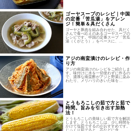
ゴーヤスープのレシピ｜中国
の定番「苦瓜湯」をアレン
ジ！簡単＆具だくさん
ゴーヤと豚肉を組み合わせた、具だく
さんで食べ応えのあるゴーヤスープの
レシピです。中国の定番スープ「苦瓜
湯（くがとう）」をベースに、…
アジの南蛮漬けのレシピ・作
り方
アジの南蛮漬けのレシピをご紹介しま
す。味付けに水を一切使わずに作るの
で、濃厚な南蛮酢がアジと野菜に染み
わたり、メリハリのきいた味を…
とうもろこしの茹で方と茹で
時間。旨みを引き出す加熱
法！
とうもろこしの美味しい茹で方を解説
します。とうもろこしは、少し時間を
かけて塩茹でするのがおすすめです。
じっくり茹でると、芯などに含…