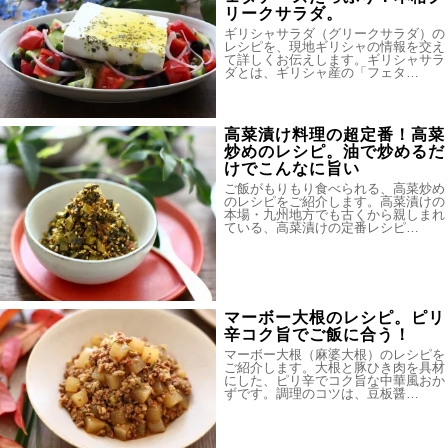
リークサラダ。
ギリシャサラダ（グリークサラダ）の
レシピを、現地ギリシャの情報を交え
て詳しくお伝えします。ギリシャサラ
ダとは、ギリシャ産の「フェタ…
高菜漬け料理の超定番！高菜
炒めのレシピ。油で炒めるだ
けでこんなに旨い
ご飯がもりもり食べられる、高菜炒め
のレシピをご紹介します。高菜漬けの
本場・九州地方でも古くから親しまれ
ている、高菜漬けの定番レシピ…
マーボー大根のレシピ。ピリ
辛コク旨でご飯に合う！
マーボー大根（麻婆大根）のレシピを
ご紹介します。大根と豚ひき肉を具材
にした、ピリ辛でコク旨な中華風おか
ずです。調理のコツは、豆板醤…