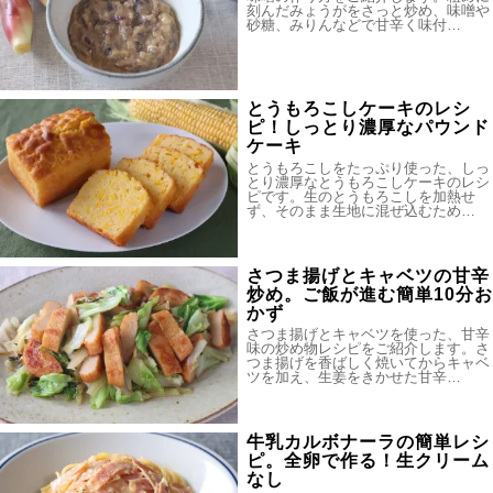
刻んだみょうがをさっと炒め、味噌や
砂糖、みりんなどで甘辛く味付…
とうもろこしケーキのレシ
ピ！しっとり濃厚なパウンド
ケーキ
とうもろこしをたっぷり使った、しっ
とり濃厚なとうもろこしケーキのレシ
ピです。生のとうもろこしを加熱せ
ず、そのまま生地に混ぜ込むため…
さつま揚げとキャベツの甘辛
炒め。ご飯が進む簡単10分お
かず
さつま揚げとキャベツを使った、甘辛
味の炒め物レシピをご紹介します。さ
つま揚げを香ばしく焼いてからキャベ
ツを加え、生姜をきかせた甘辛…
牛乳カルボナーラの簡単レシ
ピ。全卵で作る！生クリーム
なし