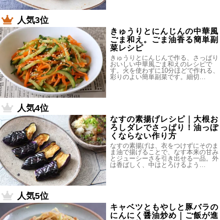
人気3位
きゅうりとにんじんの中華風
ごま和え。ごま油香る簡単副
菜レシピ
きゅうりとにんじんで作る、さっぱり
おいしい中華風ごま和えのレシピで
す。火を使わずに10分ほどで作れる、
彩りのよい簡単副菜です。細切…
人気4位
なすの素揚げレシピ｜大根お
ろしダレでさっぱり！油っぽ
くならない作り方
なすの素揚げは、衣をつけずにそのま
ま油で揚げることで、なす本来の甘み
とジューシーさを引き出せる一品。外
は香ばしく、中はとろけるよう…
人気5位
キャベツともやしと豚バラの
にんにく醤油炒め｜ご飯が進