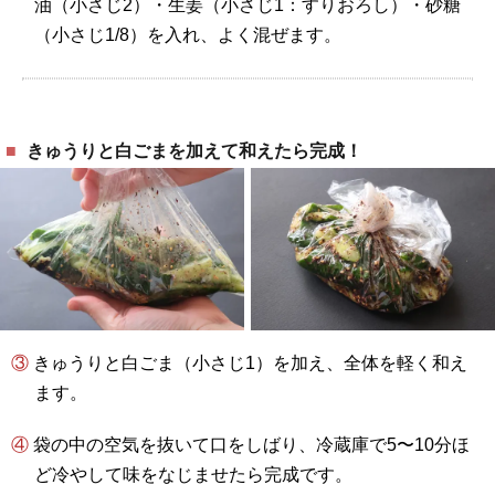
油（小さじ2）・生姜（小さじ1：すりおろし）・砂糖
（小さじ1/8）を入れ、よく混ぜます。
きゅうりと白ごまを加えて和えたら完成！
③ きゅうりと白ごま（小さじ1）を加え、全体を軽く和え
ます。
④ 袋の中の空気を抜いて口をしばり、冷蔵庫で5〜10分ほ
ど冷やして味をなじませたら完成です。