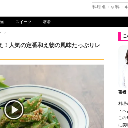
当
スイーツ
著者
ウ
>
こ
え！人気の定番和え物の風味たっぷりレ
著者
料理
トへ
この
に美