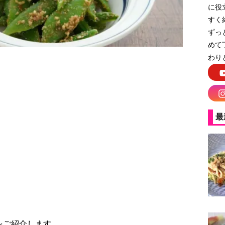
に役
すく
ずっ
めて
わり
最
をご紹介します。