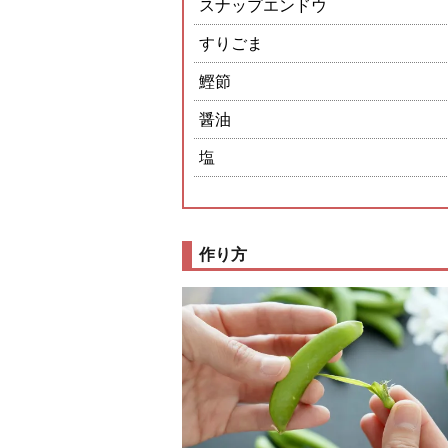
スナップエンドウ
すりごま
鰹節
醤油
塩
作り方