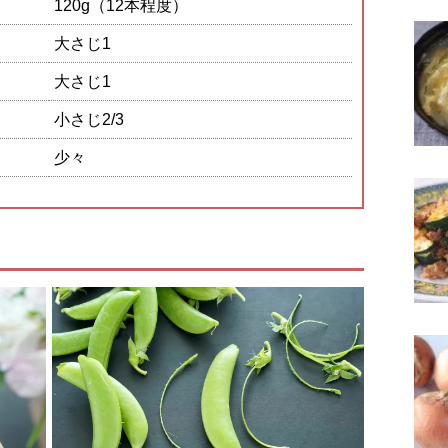
120g（12本程度）
大さじ1
大さじ1
小さじ2/3
少々