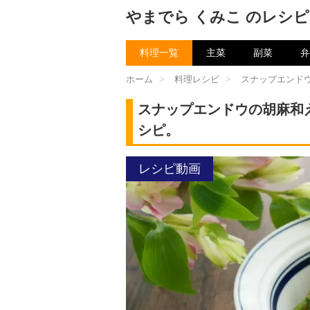
やまでら くみこ のレシピ
料理一覧
主菜
副菜
弁
ホーム
>
料理レシピ
>
スナップエンド
スナップエンドウの胡麻和
シピ。
レシピ動画