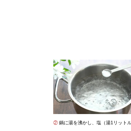
② 鍋に湯を沸かし、塩（湯1リッ