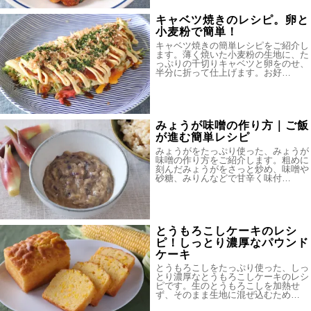
キャベツ焼きのレシピ。卵と
小麦粉で簡単！
キャベツ焼きの簡単レシピをご紹介し
ます。薄く焼いた小麦粉の生地に、た
っぷりの千切りキャベツと卵をのせ、
半分に折って仕上げます。お好…
みょうが味噌の作り方｜ご飯
が進む簡単レシピ
みょうがをたっぷり使った、みょうが
味噌の作り方をご紹介します。粗めに
刻んだみょうがをさっと炒め、味噌や
砂糖、みりんなどで甘辛く味付…
とうもろこしケーキのレシ
ピ！しっとり濃厚なパウンド
ケーキ
とうもろこしをたっぷり使った、しっ
とり濃厚なとうもろこしケーキのレシ
ピです。生のとうもろこしを加熱せ
ず、そのまま生地に混ぜ込むため…