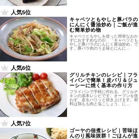
人気5位
キャベツともやしと豚バラの
にんにく醤油炒め｜ご飯が進
む簡単炒め物
キャベツともやしを使った簡単なおか
ずにおすすめなのが、「キャベツとも
やしと豚バラのにんにく醤油炒め」で
す。豚バラ肉のうま味とにんに…
人気6位
グリルチキンのレシピ｜フラ
イパンで簡単！皮パリ＆ジュ
ーシーに焼く基本の作り方
フライパンで手軽に作れる、グリルチ
キンの基本レシピです。オーブンを使
わず、皮をパリッと焼き上げます。材
料は鶏もも肉と塩こしょう、に…
人気7位
ゴーヤの佃煮レシピ｜苦味ほ
んのり風味抜群！ごはんが進