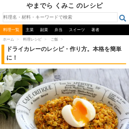
やまでら くみこ のレシピ
料理一覧
主菜
副菜
弁当
スイーツ
著者
ホーム
>
料理レシピ
>
ご飯
>
ドライカレーのレシピ・作り方。本格を簡単
に！