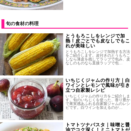
旬の食材の料理
とうもろこしをレンジで加
熱！皮ごとでも皮なしでもこ
れが美味しい
とうもろこしをレンジで加熱する方法
をご紹介します。皮付きのとうもろこ
しなら薄皮を残してラップで包み、皮
なしのものなら直接ラップで包…
いちじくジャムの作り方｜白
ワインとレモンで風味が引き
立つ自家製レシピ
いちじくジャムの作り方をご紹介しま
す。旬のいちじくを使った、香り豊か
で果実感あふれる自家製ジャムのレシ
ピです。白ワインを加えるのが…
トマトツナパスタ｜味噌と醤
油でコク深く！ミニトマトが