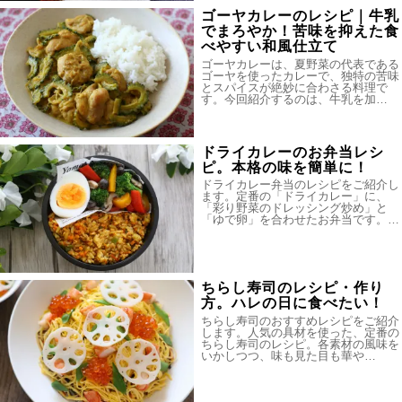
ゴーヤカレーのレシピ｜牛乳
でまろやか！苦味を抑えた食
べやすい和風仕立て
ゴーヤカレーは、夏野菜の代表である
ゴーヤを使ったカレーで、独特の苦味
とスパイスが絶妙に合わさる料理で
す。今回紹介するのは、牛乳を加…
ドライカレーのお弁当レシ
ピ。本格の味を簡単に！
ドライカレー弁当のレシピをご紹介し
ます。定番の「ドライカレー」に、
「彩り野菜のドレッシング炒め」と
「ゆで卵」を合わせたお弁当です。…
ちらし寿司のレシピ・作り
方。ハレの日に食べたい！
ちらし寿司のおすすめレシピをご紹介
します。人気の具材を使った、定番の
ちらし寿司のレシピ。各素材の風味を
いかしつつ、味も見た目も華や…