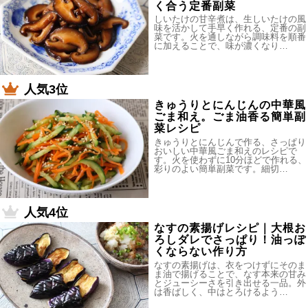
く合う定番副菜
しいたけの甘辛煮は、生しいたけの風
味を活かして手早く作れる、定番の副
菜です。火を通しながら調味料を順番
に加えることで、味が濃くなり…
人気3位
きゅうりとにんじんの中華風
ごま和え。ごま油香る簡単副
菜レシピ
きゅうりとにんじんで作る、さっぱり
おいしい中華風ごま和えのレシピで
す。火を使わずに10分ほどで作れる、
彩りのよい簡単副菜です。細切…
人気4位
なすの素揚げレシピ｜大根お
ろしダレでさっぱり！油っぽ
くならない作り方
なすの素揚げは、衣をつけずにそのま
ま油で揚げることで、なす本来の甘み
とジューシーさを引き出せる一品。外
は香ばしく、中はとろけるよう…