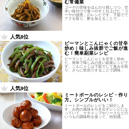
む常備菜
ゴーヤの苦味をほんのり残しつつ、甘
辛い味付けで食べやすく仕上げた「ゴ
ーヤの佃煮」のレシピです。下茹でで
アクを取り、酢を加えることで…
人気8位
ピーマンとこんにゃくの甘辛
炒め｜味しみ抜群でご飯が進
む！簡単副菜レシピ
ピーマンとこんにゃくを甘辛く炒め
た、簡単で味しみの良い副菜レシピで
す。こんにゃくは下茹でして臭みを取
り、さらに乾煎りすることで調味…
人気9位
ミートボールのレシピ・作り
方。シンプルがいい！
ミートボールのレシピをご紹介しま
す。お肉の風味を引き出すレシピにな
っていて、ケチャップやソースなどの
いつもの調味料を使って、特別感…