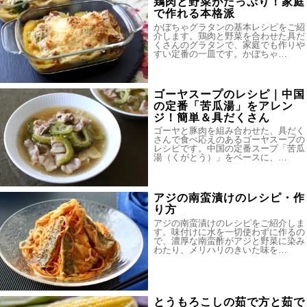
鶏肉と野菜がたっぷり！家庭
で作れる本格派
かぼちゃグラタンの基本レシピをご紹
介します。鶏肉と野菜を合わせた具だ
くさんのグラタンで、家庭でも作りや
すい定番の一皿です。かぼちゃ…
ゴーヤスープのレシピ｜中国
の定番「苦瓜湯」をアレン
ジ！簡単＆具だくさん
ゴーヤと豚肉を組み合わせた、具だく
さんで食べ応えのあるゴーヤスープの
レシピです。中国の定番スープ「苦瓜
湯（くがとう）」をベースに、…
アジの南蛮漬けのレシピ・作
り方
アジの南蛮漬けのレシピをご紹介しま
す。味付けに水を一切使わずに作るの
で、濃厚な南蛮酢がアジと野菜に染み
わたり、メリハリのきいた味を…
とうもろこしの茹で方と茹で