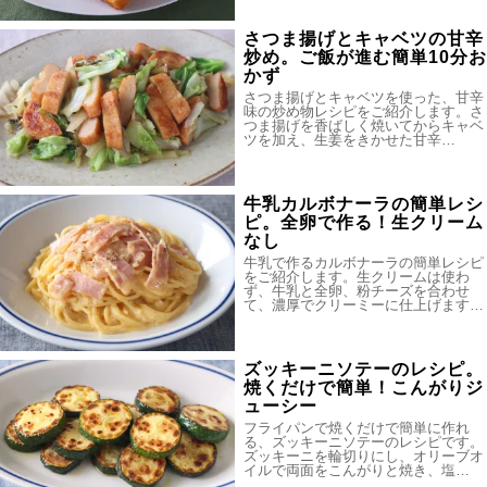
さつま揚げとキャベツの甘辛
炒め。ご飯が進む簡単10分お
かず
さつま揚げとキャベツを使った、甘辛
味の炒め物レシピをご紹介します。さ
つま揚げを香ばしく焼いてからキャベ
ツを加え、生姜をきかせた甘辛…
牛乳カルボナーラの簡単レシ
ピ。全卵で作る！生クリーム
なし
牛乳で作るカルボナーラの簡単レシピ
をご紹介します。生クリームは使わ
ず、牛乳と全卵、粉チーズを合わせ
て、濃厚でクリーミーに仕上げます…
ズッキーニソテーのレシピ。
焼くだけで簡単！こんがりジ
ューシー
フライパンで焼くだけで簡単に作れ
る、ズッキーニソテーのレシピです。
ズッキーニを輪切りにし、オリーブオ
イルで両面をこんがりと焼き、塩…