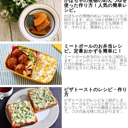
かぼちゃの煮物のめんつゆを
使った作り方！人気の簡単レ
シピ。
かぼちゃの煮物のめんつゆレシピをご
紹介します。めんつゆと砂糖だけで味
付けするので、調理がとても簡単で
す。そのうえ、煮崩れしにくいレ…
ミートボールのお弁当レシ
ピ。定番おかずを簡単に！
ミートボール弁当のレシピをご紹介し
ます。メインのミートボールは、煮る
だけの簡単レシピになっていて、忙し
い朝でもラクに作れます。付け…
ピザトーストのレシピ・作り
方
ピザトーストのレシピをご紹介しま
す。チーズをたっぷりと使うレシピに
なっていて、バターの風味と合わさっ
て、コクのある味に仕上がります…