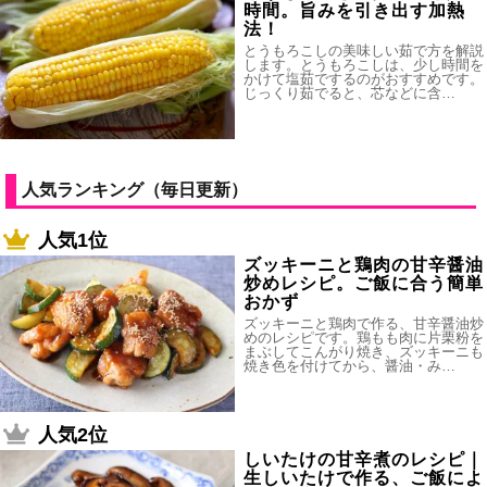
時間。旨みを引き出す加熱
法！
とうもろこしの美味しい茹で方を解説
します。とうもろこしは、少し時間を
かけて塩茹でするのがおすすめです。
じっくり茹でると、芯などに含…
人気ランキング（毎日更新）
人気1位
ズッキーニと鶏肉の甘辛醤油
炒めレシピ。ご飯に合う簡単
おかず
ズッキーニと鶏肉で作る、甘辛醤油炒
めのレシピです。鶏もも肉に片栗粉を
まぶしてこんがり焼き、ズッキーニも
焼き色を付けてから、醤油・み…
人気2位
しいたけの甘辛煮のレシピ｜
生しいたけで作る、ご飯によ