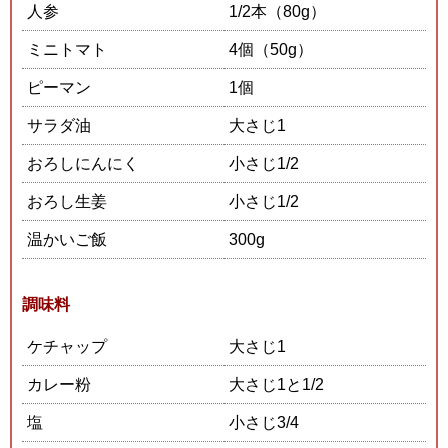
人参
1/2本（80g）
ミニトマト
4個（50g）
ピーマン
1個
サラダ油
大さじ1
おろしにんにく
小さじ1/2
おろし生姜
小さじ1/2
温かいご飯
300g
調味料
ケチャップ
大さじ1
カレー粉
大さじ1と1/2
塩
小さじ3/4