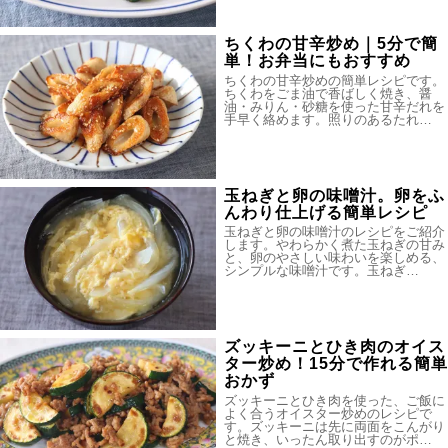
ちくわの甘辛炒め｜5分で簡
単！お弁当にもおすすめ
ちくわの甘辛炒めの簡単レシピです。
ちくわをごま油で香ばしく焼き、醤
油・みりん・砂糖を使った甘辛だれを
手早く絡めます。照りのあるたれ…
玉ねぎと卵の味噌汁。卵をふ
んわり仕上げる簡単レシピ
玉ねぎと卵の味噌汁のレシピをご紹介
します。やわらかく煮た玉ねぎの甘み
と、卵のやさしい味わいを楽しめる、
シンプルな味噌汁です。玉ねぎ…
ズッキーニとひき肉のオイス
ター炒め！15分で作れる簡単
おかず
ズッキーニとひき肉を使った、ご飯に
よく合うオイスター炒めのレシピで
す。ズッキーニは先に両面をこんがり
と焼き、いったん取り出すのがポ…