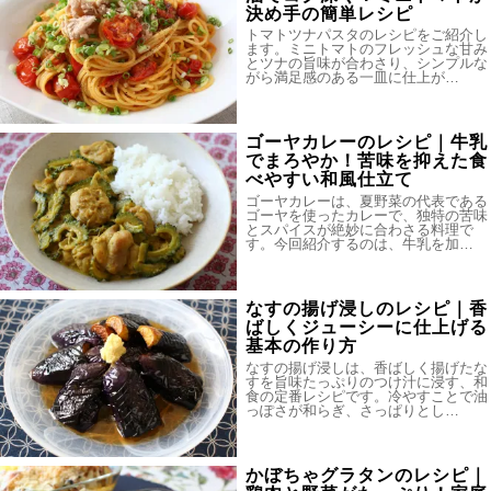
決め手の簡単レシピ
トマトツナパスタのレシピをご紹介し
ます。ミニトマトのフレッシュな甘み
とツナの旨味が合わさり、シンプルな
がら満足感のある一皿に仕上が…
ゴーヤカレーのレシピ｜牛乳
でまろやか！苦味を抑えた食
べやすい和風仕立て
ゴーヤカレーは、夏野菜の代表である
ゴーヤを使ったカレーで、独特の苦味
とスパイスが絶妙に合わさる料理で
す。今回紹介するのは、牛乳を加…
なすの揚げ浸しのレシピ｜香
ばしくジューシーに仕上げる
基本の作り方
なすの揚げ浸しは、香ばしく揚げたな
すを旨味たっぷりのつけ汁に浸す、和
食の定番レシピです。冷やすことで油
っぽさが和らぎ、さっぱりとし…
かぼちゃグラタンのレシピ｜