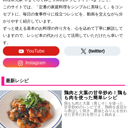
このサイトでは、「定番の家庭料理をシンプルに美味しく」をコン
セプトに、毎日の食事作りに役立つレシピを、動画を交えながら分
かりやすく紹介しています。
ずっと使える基本のお料理の作り方を、心を込めて丁寧に解説して
いますので、レシピ本の代わりとして活用していただけたら幸いで
す。
YouTube
(twitter)
Instagram
最新レシピ
鶏肉と大葉の甘辛炒め！鶏も
も肉を使った簡単レシピ
鶏もも肉と大葉（青じそ）を使った、
甘辛炒めのレシピです。鶏肉を皮目か
ら香ばしく焼き、醤油とみりんを合わ
せた甘辛だれを照りよく絡めま…