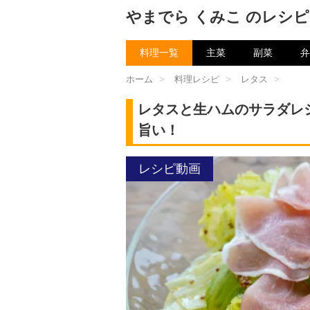
やまでら くみこ のレシピ
料理一覧
主菜
副菜
弁
ホーム
>
料理レシピ
>
レタス
>
レタスと生ハムのサラダレ
旨い！
レシピ動画