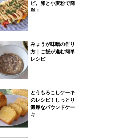
ピ。卵と小麦粉で簡
単！
みょうが味噌の作り
方｜ご飯が進む簡単
レシピ
とうもろこしケーキ
のレシピ！しっとり
濃厚なパウンドケー
キ