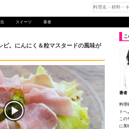
当
スイーツ
著者
こ
シピ。にんにく＆粒マスタードの風味が
著者
料理
トへ
この
に美