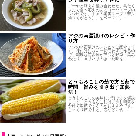
ゴーヤと豚肉を組み合わせた、具だく
さんで食べ応えのあるゴーヤスープの
レシピです。中国の定番スープ「苦瓜
湯（くがとう）」をベースに、…
アジの南蛮漬けのレシピ・作
り方
アジの南蛮漬けのレシピをご紹介しま
す。味付けに水を一切使わずに作るの
で、濃厚な南蛮酢がアジと野菜に染み
わたり、メリハリのきいた味を…
とうもろこしの茹で方と茹で
時間。旨みを引き出す加熱
法！
とうもろこしの美味しい茹で方を解説
します。とうもろこしは、少し時間を
かけて塩茹でするのがおすすめです。
じっくり茹でると、芯などに含…