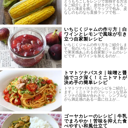
とうもろこしをレンジで加熱する方法
をご紹介します。皮付きのとうもろこ
しなら薄皮を残してラップで包み、皮
なしのものなら直接ラップで包…
いちじくジャムの作り方｜白
ワインとレモンで風味が引き
立つ自家製レシピ
いちじくジャムの作り方をご紹介しま
す。旬のいちじくを使った、香り豊か
で果実感あふれる自家製ジャムのレシ
ピです。白ワインを加えるのが…
トマトツナパスタ｜味噌と醤
油でコク深く！ミニトマトが
決め手の簡単レシピ
トマトツナパスタのレシピをご紹介し
ます。ミニトマトのフレッシュな甘み
とツナの旨味が合わさり、シンプルな
がら満足感のある一皿に仕上が…
ゴーヤカレーのレシピ｜牛乳
でまろやか！苦味を抑えた食
べやすい和風仕立て