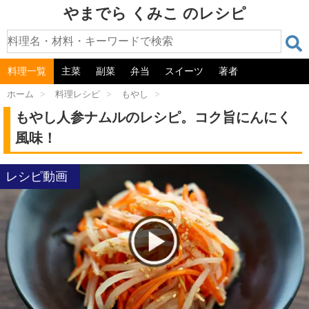
やまでら くみこ のレシピ
料理一覧
主菜
副菜
弁当
スイーツ
著者
ホーム
>
料理レシピ
>
もやし
>
もやし人参ナムルのレシピ。コク旨にんにく
風味！
レシピ動画