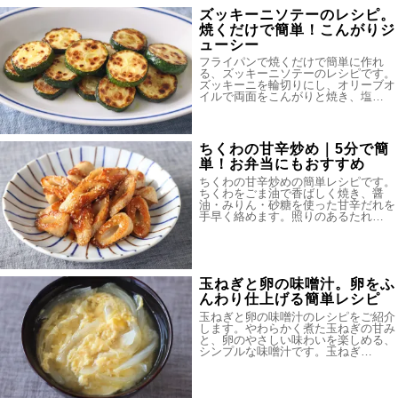
ズッキーニソテーのレシピ。
焼くだけで簡単！こんがりジ
ューシー
フライパンで焼くだけで簡単に作れ
る、ズッキーニソテーのレシピです。
ズッキーニを輪切りにし、オリーブオ
イルで両面をこんがりと焼き、塩…
ちくわの甘辛炒め｜5分で簡
単！お弁当にもおすすめ
ちくわの甘辛炒めの簡単レシピです。
ちくわをごま油で香ばしく焼き、醤
油・みりん・砂糖を使った甘辛だれを
手早く絡めます。照りのあるたれ…
玉ねぎと卵の味噌汁。卵をふ
んわり仕上げる簡単レシピ
玉ねぎと卵の味噌汁のレシピをご紹介
します。やわらかく煮た玉ねぎの甘み
と、卵のやさしい味わいを楽しめる、
シンプルな味噌汁です。玉ねぎ…