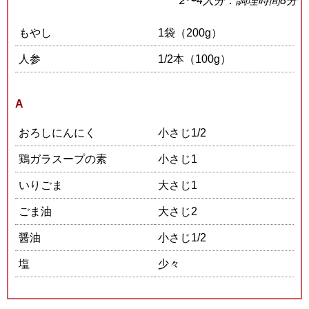
2〜4人分：調理時間8分
もやし
1袋（200g）
人参
1/2本（100g）
A
おろしにんにく
小さじ1/2
鶏ガラスープの素
小さじ1
いりごま
大さじ1
ごま油
大さじ2
醤油
小さじ1/2
塩
少々