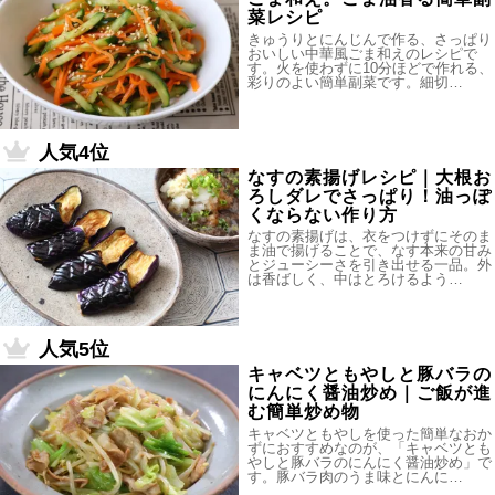
菜レシピ
きゅうりとにんじんで作る、さっぱり
おいしい中華風ごま和えのレシピで
す。火を使わずに10分ほどで作れる、
彩りのよい簡単副菜です。細切…
人気4位
なすの素揚げレシピ｜大根お
ろしダレでさっぱり！油っぽ
くならない作り方
なすの素揚げは、衣をつけずにそのま
ま油で揚げることで、なす本来の甘み
とジューシーさを引き出せる一品。外
は香ばしく、中はとろけるよう…
人気5位
キャベツともやしと豚バラの
にんにく醤油炒め｜ご飯が進
む簡単炒め物
キャベツともやしを使った簡単なおか
ずにおすすめなのが、「キャベツとも
やしと豚バラのにんにく醤油炒め」で
す。豚バラ肉のうま味とにんに…