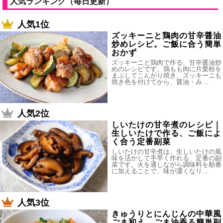
人気ランキング（毎日更新）
人気1位
ズッキーニと鶏肉の甘辛醤油
炒めレシピ。ご飯に合う簡単
おかず
ズッキーニと鶏肉で作る、甘辛醤油炒
めのレシピです。鶏もも肉に片栗粉を
まぶしてこんがり焼き、ズッキーニも
焼き色を付けてから、醤油・み…
人気2位
しいたけの甘辛煮のレシピ｜
生しいたけで作る、ご飯によ
く合う定番副菜
しいたけの甘辛煮は、生しいたけの風
味を活かして手早く作れる、定番の副
菜です。火を通しながら調味料を順番
に加えることで、味が濃くなり…
人気3位
きゅうりとにんじんの中華風
ごま和え。ごま油香る簡単副