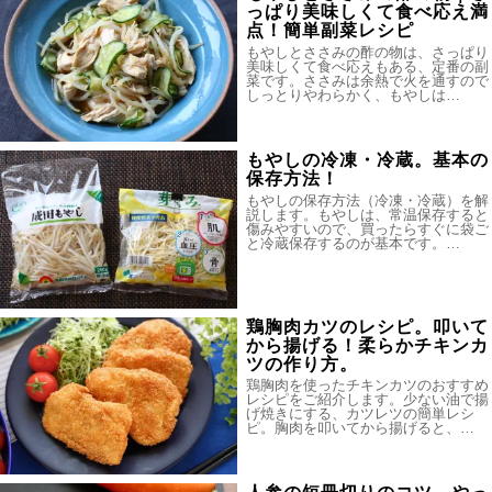
っぱり美味しくて食べ応え満
点！簡単副菜レシピ
もやしとささみの酢の物は、さっぱり
美味しくて食べ応えもある、定番の副
菜です。ささみは余熱で火を通すので
しっとりやわらかく、もやしは…
もやしの冷凍・冷蔵。基本の
保存方法！
もやしの保存方法（冷凍・冷蔵）を解
説します。もやしは、常温保存すると
傷みやすいので、買ったらすぐに袋ご
と冷蔵保存するのが基本です。…
鶏胸肉カツのレシピ。叩いて
から揚げる！柔らかチキンカ
ツの作り方。
鶏胸肉を使ったチキンカツのおすすめ
レシピをご紹介します。少ない油で揚
げ焼きにする、カツレツの簡単レシ
ピ。胸肉を叩いてから揚げると、…