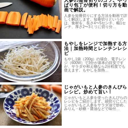
人参の短冊切りのコツ。やっ
ぱり包丁が便利！切り方を動
画で解説。
人参を短冊切りにする方法を動画で詳
しく解説します。短冊切りというの
は、食材を、長さ4〜5センチ、幅1セ
ンチ、厚さ2〜3ミリに切り分…
もやしをレンジで加熱する方
法｜加熱時間とレンチンレシ
ピ
もやし1袋（200g）の場合、電子レン
ジ（600W）で3分が基本の目安です
が、サラダや和え物なら2分程度でも
使えます。もやしを加熱…
じゃがいもと人参のきんぴら
レシピ。炒めて旨い！
じゃがいもと人参を使ったきんぴらの
レシピをご紹介します。細切りにした
じゃがいもと人参をサラダ油で炒め、
みりん・砂糖・醤油などで味付…