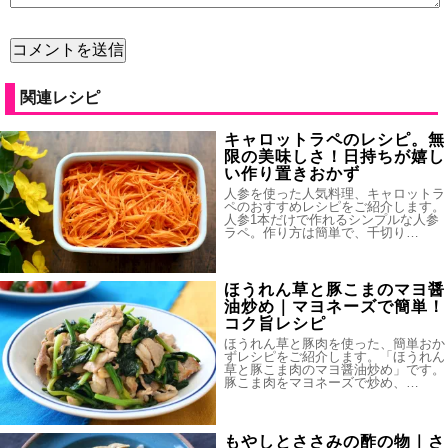
関連レシピ
キャロットラペのレシピ。無
限の美味しさ！日持ちが嬉し
い作り置きおかず
人参を使った人気料理、キャロットラ
ペのおすすめレシピをご紹介します。
人参1本だけで作れるシンプルな人参
ラペ。作り方は簡単で、千切り…
ほうれん草と豚こまのマヨ醤
油炒め｜マヨネーズで簡単！
コク旨レシピ
ほうれん草と豚肉を使った、簡単おか
ずレシピをご紹介します。「ほうれん
草と豚こま肉のマヨ醤油炒め」です。
豚こま肉をマヨネーズで炒め、…
もやしとささみの酢の物｜さ