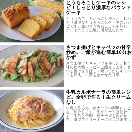
とうもろこしケーキのレシ
ピ！しっとり濃厚なパウンド
ケーキ
とうもろこしをたっぷり使った、しっ
とり濃厚なとうもろこしケーキのレシ
ピです。生のとうもろこしを加熱せ
ず、そのまま生地に混ぜ込むため…
さつま揚げとキャベツの甘辛
炒め。ご飯が進む簡単10分お
かず
さつま揚げとキャベツを使った、甘辛
味の炒め物レシピをご紹介します。さ
つま揚げを香ばしく焼いてからキャベ
ツを加え、生姜をきかせた甘辛…
牛乳カルボナーラの簡単レシ
ピ。全卵で作る！生クリーム
なし
牛乳で作るカルボナーラの簡単レシピ
をご紹介します。生クリームは使わ
ず、牛乳と全卵、粉チーズを合わせ
て、濃厚でクリーミーに仕上げます…