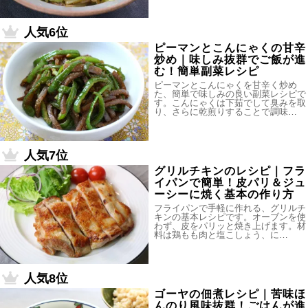
人気6位
ピーマンとこんにゃくの甘辛
炒め｜味しみ抜群でご飯が進
む！簡単副菜レシピ
ピーマンとこんにゃくを甘辛く炒め
た、簡単で味しみの良い副菜レシピで
す。こんにゃくは下茹でして臭みを取
り、さらに乾煎りすることで調味…
人気7位
グリルチキンのレシピ｜フラ
イパンで簡単！皮パリ＆ジュ
ーシーに焼く基本の作り方
フライパンで手軽に作れる、グリルチ
キンの基本レシピです。オーブンを使
わず、皮をパリッと焼き上げます。材
料は鶏もも肉と塩こしょう、に…
人気8位
ゴーヤの佃煮レシピ｜苦味ほ
んのり風味抜群！ごはんが進