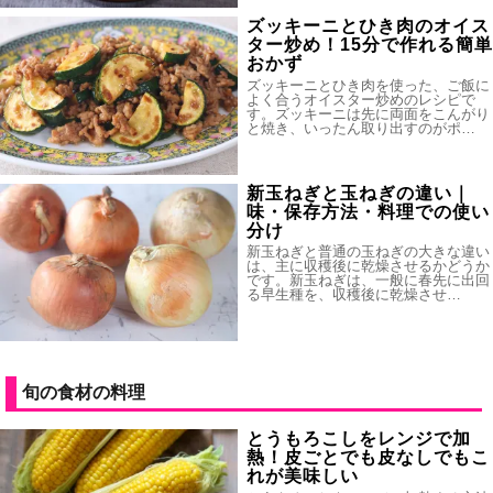
ズッキーニとひき肉のオイス
ター炒め！15分で作れる簡単
おかず
ズッキーニとひき肉を使った、ご飯に
よく合うオイスター炒めのレシピで
す。ズッキーニは先に両面をこんがり
と焼き、いったん取り出すのがポ…
新玉ねぎと玉ねぎの違い｜
味・保存方法・料理での使い
分け
新玉ねぎと普通の玉ねぎの大きな違い
は、主に収穫後に乾燥させるかどうか
です。新玉ねぎは、一般に春先に出回
る早生種を、収穫後に乾燥させ…
旬の食材の料理
とうもろこしをレンジで加
熱！皮ごとでも皮なしでもこ
れが美味しい