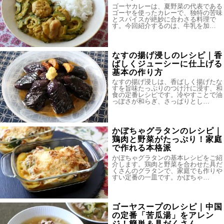
ゴーヤカレーは、夏野菜の代表である
ゴーヤを使ったカレーで、独特の苦味
とスパイスが絶妙に合わさる料理で
す。今回紹介するのは、牛乳を加…
なすの揚げ浸しのレシピ｜香
ばしくジューシーに仕上げる
基本の作り方
なすの揚げ浸しは、香ばしく揚げたな
すを旨味たっぷりのつけ汁に浸す、和
食の定番レシピです。冷やすことで油
っぽさが和らぎ、さっぱりとし…
かぼちゃグラタンのレシピ｜
鶏肉と野菜がたっぷり！家庭
で作れる本格派
かぼちゃグラタンの基本レシピをご紹
介します。鶏肉と野菜を合わせた具だ
くさんのグラタンで、家庭でも作りや
すい定番の一皿です。かぼちゃ…
ゴーヤスープのレシピ｜中国
の定番「苦瓜湯」をアレン
ジ！簡単＆具だくさん