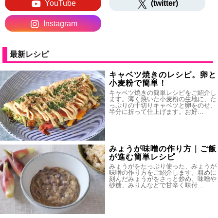
YouTube
(twitter)
Instagram
最新レシピ
キャベツ焼きのレシピ。卵と
小麦粉で簡単！
キャベツ焼きの簡単レシピをご紹介し
ます。薄く焼いた小麦粉の生地に、た
っぷりの千切りキャベツと卵をのせ、
半分に折って仕上げます。お好…
みょうが味噌の作り方｜ご飯
が進む簡単レシピ
みょうがをたっぷり使った、みょうが
味噌の作り方をご紹介します。粗めに
刻んだみょうがをさっと炒め、味噌や
砂糖、みりんなどで甘辛く味付…