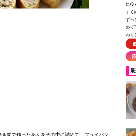
に役
すく
ずっ
めて
わり
！油揚げ餃子
最
。
ひき肉で作ったあんをその中に詰めて、フライパン