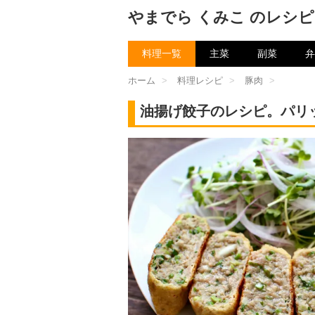
やまでら くみこ のレシピ
料理一覧
主菜
副菜
弁
ホーム
>
料理レシピ
>
豚肉
>
油揚げ餃子のレシピ。パリ