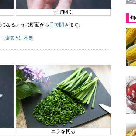
手で開く
旬
袋状になるように断面から
手で開き
ます。
・
油抜きは不要
ニラを切る