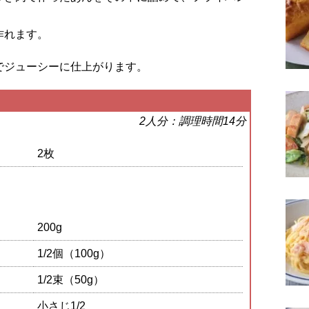
。
作れます。
でジューシーに仕上がります。
2人分：調理時間14分
2枚
200g
1/2個（100g）
1/2束（50g）
小さじ1/2