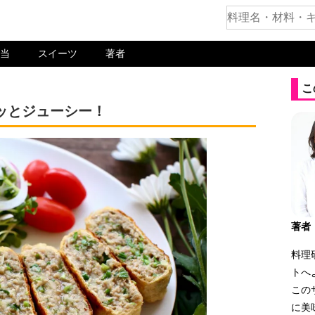
当
スイーツ
著者
こ
ッとジューシー！
著者
料理
トへ
この
に美