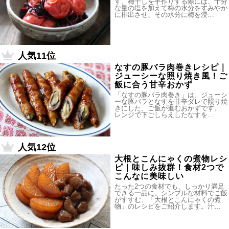
す。梅干しを手作りする際には、十分
な量の塩を加えて梅の水分をすみやか
に排出させ、その水分に梅を浸…
人気11位
なすの豚バラ肉巻きレシピ｜
ジューシーな照り焼き風！ご
飯に合う甘辛おかず
「なすの豚バラ肉巻き」は、ジューシ
ーな豚バラとなすを甘辛ダレで照り焼
きにした、ご飯が進むおかずです。
レンジで下ごしらえしたなすを…
人気12位
大根とこんにゃくの煮物レシ
ピ｜味しみ抜群！食材2つで
こんなに美味しい
たった2つの食材でも、しっかり満足
できる一品に。シンプルな材料でご飯
がすすむ、「大根とこんにゃくの煮
物」のレシピをご紹介します。汁…