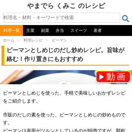
やまでら くみこ のレシピ
料理一覧
主菜
副菜
弁当
スイーツ
著者
ホーム
>
料理レシピ
>
ピーマン
>
ピーマンとしめじのだし炒めレシピ。旨味が
絡む！作り置きにもおすすめ
動画
チャンネル登録をお願いします！⇒
ピーマンとしめじを使った、手軽で美味しいおかずレシピ
をご紹介します。
市販のだしの素を使った、ピーマンとしめじの炒めもので
す。
ピーマンは表面がツルンとしているのが特徴ですが、顆粒