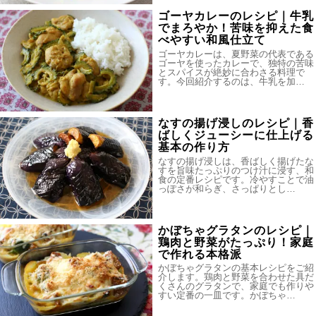
ゴーヤカレーのレシピ｜牛乳
でまろやか！苦味を抑えた食
べやすい和風仕立て
ゴーヤカレーは、夏野菜の代表である
ゴーヤを使ったカレーで、独特の苦味
とスパイスが絶妙に合わさる料理で
す。今回紹介するのは、牛乳を加…
なすの揚げ浸しのレシピ｜香
ばしくジューシーに仕上げる
基本の作り方
なすの揚げ浸しは、香ばしく揚げたな
すを旨味たっぷりのつけ汁に浸す、和
食の定番レシピです。冷やすことで油
っぽさが和らぎ、さっぱりとし…
かぼちゃグラタンのレシピ｜
鶏肉と野菜がたっぷり！家庭
で作れる本格派
かぼちゃグラタンの基本レシピをご紹
介します。鶏肉と野菜を合わせた具だ
くさんのグラタンで、家庭でも作りや
すい定番の一皿です。かぼちゃ…