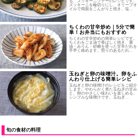
る、ズッキーニソテーのレシピです。
ズッキーニを輪切りにし、オリーブオ
イルで両面をこんがりと焼き、塩…
ちくわの甘辛炒め｜5分で簡
単！お弁当にもおすすめ
ちくわの甘辛炒めの簡単レシピです。
ちくわをごま油で香ばしく焼き、醤
油・みりん・砂糖を使った甘辛だれを
手早く絡めます。照りのあるたれ…
玉ねぎと卵の味噌汁。卵をふ
んわり仕上げる簡単レシピ
玉ねぎと卵の味噌汁のレシピをご紹介
します。やわらかく煮た玉ねぎの甘み
と、卵のやさしい味わいを楽しめる、
シンプルな味噌汁です。玉ねぎ…
旬の食材の料理