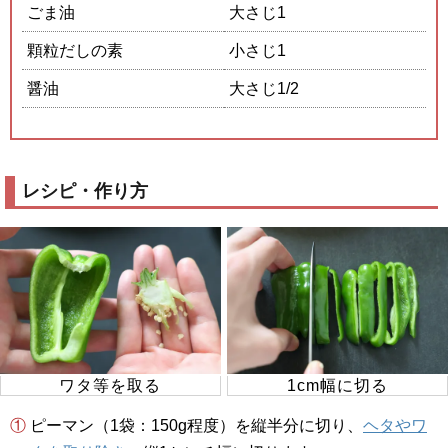
ごま油
大さじ1
顆粒だしの素
小さじ1
醤油
大さじ1/2
レシピ・作り方
ワタ等を取る
1cm幅に切る
① ピーマン（1袋：150g程度）を縦半分に切り、
ヘタやワ