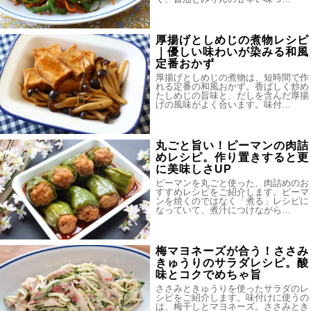
厚揚げとしめじの煮物レシピ
｜優しい味わいが染みる和風
定番おかず
厚揚げとしめじの煮物は、短時間で作
れる定番の和風おかず。香ばしく炒め
たしめじの旨味と、だしを含んだ厚揚
げの風味がよく合います。味付…
丸ごと旨い！ピーマンの肉詰
めレシピ。作り置きすると更
に美味しさUP
ピーマンを丸ごと使った、肉詰めのお
すすめレシピをご紹介します。ピーマ
ンを焼くのではなく「煮る」レシピに
なっていて、煮汁につけながら…
梅マヨネーズが合う！ささみ
きゅうりのサラダレシピ。酸
味とコクでめちゃ旨
ささみときゅうりを使ったサラダのレ
シピをご紹介します。味付けに使うの
は、梅干しとマヨネーズ。ささみとき