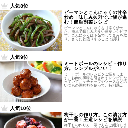
人気8位
ピーマンとこんにゃくの甘辛
炒め｜味しみ抜群でご飯が進
む！簡単副菜レシピ
ピーマンとこんにゃくを甘辛く炒め
た、簡単で味しみの良い副菜レシピで
す。こんにゃくは下茹でして臭みを取
り、さらに乾煎りすることで調味…
人気9位
ミートボールのレシピ・作り
方。シンプルがいい！
ミートボールのレシピをご紹介しま
す。お肉の風味を引き出すレシピにな
っていて、ケチャップやソースなどの
いつもの調味料を使って、特別感…
人気10位
梅干しの作り方。この漬け方
が一番！王道レシピを解説
梅干しの作り方・漬け方をご紹介しま