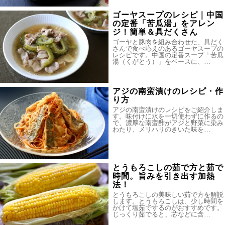
ゴーヤスープのレシピ｜中国
の定番「苦瓜湯」をアレン
ジ！簡単＆具だくさん
ゴーヤと豚肉を組み合わせた、具だく
さんで食べ応えのあるゴーヤスープの
レシピです。中国の定番スープ「苦瓜
湯（くがとう）」をベースに、…
アジの南蛮漬けのレシピ・作
り方
アジの南蛮漬けのレシピをご紹介しま
す。味付けに水を一切使わずに作るの
で、濃厚な南蛮酢がアジと野菜に染み
わたり、メリハリのきいた味を…
とうもろこしの茹で方と茹で
時間。旨みを引き出す加熱
法！
とうもろこしの美味しい茹で方を解説
します。とうもろこしは、少し時間を
かけて塩茹でするのがおすすめです。
じっくり茹でると、芯などに含…