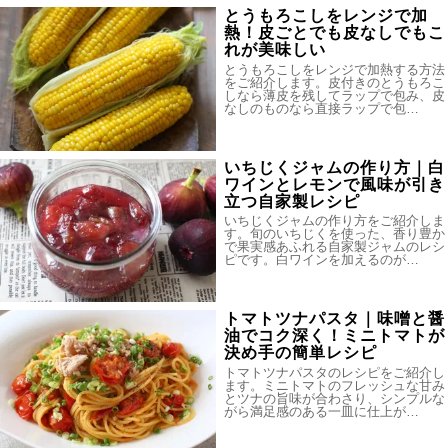
とうもろこしをレンジで加
熱！皮ごとでも皮なしでもこ
れが美味しい
とうもろこしをレンジで加熱する方法
をご紹介します。皮付きのとうもろこ
しなら薄皮を残してラップで包み、皮
なしのものなら直接ラップで包…
いちじくジャムの作り方｜白
ワインとレモンで風味が引き
立つ自家製レシピ
いちじくジャムの作り方をご紹介しま
す。旬のいちじくを使った、香り豊か
で果実感あふれる自家製ジャムのレシ
ピです。白ワインを加えるのが…
トマトツナパスタ｜味噌と醤
油でコク深く！ミニトマトが
決め手の簡単レシピ
トマトツナパスタのレシピをご紹介し
ます。ミニトマトのフレッシュな甘み
とツナの旨味が合わさり、シンプルな
がら満足感のある一皿に仕上が…