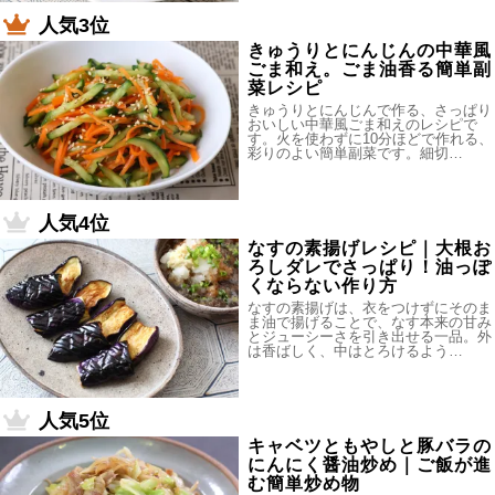
人気3位
きゅうりとにんじんの中華風
ごま和え。ごま油香る簡単副
菜レシピ
きゅうりとにんじんで作る、さっぱり
おいしい中華風ごま和えのレシピで
す。火を使わずに10分ほどで作れる、
彩りのよい簡単副菜です。細切…
人気4位
なすの素揚げレシピ｜大根お
ろしダレでさっぱり！油っぽ
くならない作り方
なすの素揚げは、衣をつけずにそのま
ま油で揚げることで、なす本来の甘み
とジューシーさを引き出せる一品。外
は香ばしく、中はとろけるよう…
人気5位
キャベツともやしと豚バラの
にんにく醤油炒め｜ご飯が進
む簡単炒め物