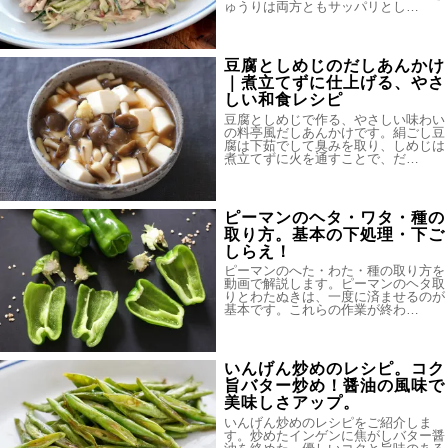
ゅうりは両方ともサッパリとし…
豆腐としめじのだしあんかけ
｜煮立てずに仕上げる、やさ
しい和食レシピ
豆腐としめじで作る、やさしい味わい
の料亭風だしあんかけです。絹ごし豆
腐は下茹でして臭みを取り、しめじは
煮立てずに火を通すことで、だ…
ピーマンのヘタ・ワタ・種の
取り方。基本の下処理・下ご
しらえ！
ピーマンのへた・わた・種の取り方を
動画で解説します。ピーマンのヘタ取
りとわたぬきは、一度に済ませるのが
基本です。これらの作業が終わ…
いんげん炒めのレシピ。コク
旨バター炒め！醤油の風味で
美味しさアップ。
いんげん炒めのレシピをご紹介しま
す。炒めたインゲンに焦がしバター醤