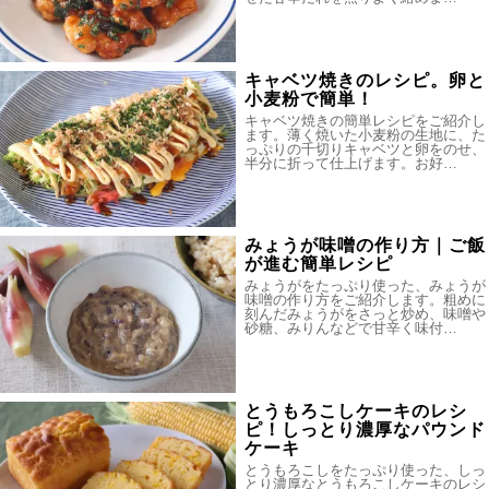
キャベツ焼きのレシピ。卵と
小麦粉で簡単！
キャベツ焼きの簡単レシピをご紹介し
ます。薄く焼いた小麦粉の生地に、た
っぷりの千切りキャベツと卵をのせ、
半分に折って仕上げます。お好…
みょうが味噌の作り方｜ご飯
が進む簡単レシピ
みょうがをたっぷり使った、みょうが
味噌の作り方をご紹介します。粗めに
刻んだみょうがをさっと炒め、味噌や
砂糖、みりんなどで甘辛く味付…
とうもろこしケーキのレシ
ピ！しっとり濃厚なパウンド
ケーキ
とうもろこしをたっぷり使った、しっ
とり濃厚なとうもろこしケーキのレシ