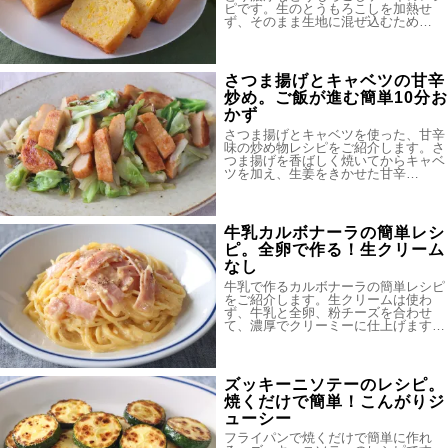
ピです。生のとうもろこしを加熱せ
ず、そのまま生地に混ぜ込むため…
さつま揚げとキャベツの甘辛
炒め。ご飯が進む簡単10分お
かず
さつま揚げとキャベツを使った、甘辛
味の炒め物レシピをご紹介します。さ
つま揚げを香ばしく焼いてからキャベ
ツを加え、生姜をきかせた甘辛…
牛乳カルボナーラの簡単レシ
ピ。全卵で作る！生クリーム
なし
牛乳で作るカルボナーラの簡単レシピ
をご紹介します。生クリームは使わ
ず、牛乳と全卵、粉チーズを合わせ
て、濃厚でクリーミーに仕上げます…
ズッキーニソテーのレシピ。
焼くだけで簡単！こんがりジ
ューシー
フライパンで焼くだけで簡単に作れ