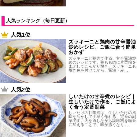
人気ランキング（毎日更新）
人気1位
ズッキーニと鶏肉の甘辛醤油
炒めレシピ。ご飯に合う簡単
おかず
ズッキーニと鶏肉で作る、甘辛醤油炒
めのレシピです。鶏もも肉に片栗粉を
まぶしてこんがり焼き、ズッキーニも
焼き色を付けてから、醤油・み…
人気2位
しいたけの甘辛煮のレシピ｜
生しいたけで作る、ご飯によ
く合う定番副菜
しいたけの甘辛煮は、生しいたけの風
味を活かして手早く作れる、定番の副
菜です。火を通しながら調味料を順番
に加えることで、味が濃くなり…