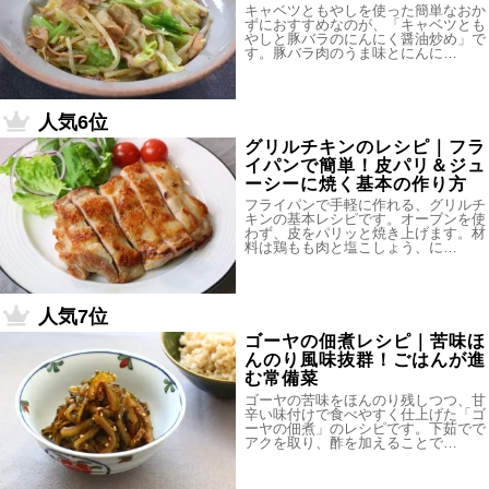
キャベツともやしを使った簡単なおか
ずにおすすめなのが、「キャベツとも
やしと豚バラのにんにく醤油炒め」で
す。豚バラ肉のうま味とにんに…
人気6位
グリルチキンのレシピ｜フラ
イパンで簡単！皮パリ＆ジュ
ーシーに焼く基本の作り方
フライパンで手軽に作れる、グリルチ
キンの基本レシピです。オーブンを使
わず、皮をパリッと焼き上げます。材
料は鶏もも肉と塩こしょう、に…
人気7位
ゴーヤの佃煮レシピ｜苦味ほ
んのり風味抜群！ごはんが進
む常備菜
ゴーヤの苦味をほんのり残しつつ、甘
辛い味付けで食べやすく仕上げた「ゴ
ーヤの佃煮」のレシピです。下茹でで
アクを取り、酢を加えることで…