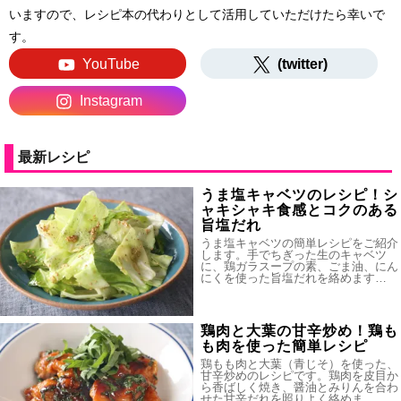
いますので、レシピ本の代わりとして活用していただけたら幸いで
す。
YouTube
(twitter)
Instagram
最新レシピ
うま塩キャベツのレシピ！シ
ャキシャキ食感とコクのある
旨塩だれ
うま塩キャベツの簡単レシピをご紹介
します。手でちぎった生のキャベツ
に、鶏ガラスープの素、ごま油、にん
にくを使った旨塩だれを絡めます…
鶏肉と大葉の甘辛炒め！鶏も
も肉を使った簡単レシピ
鶏もも肉と大葉（青じそ）を使った、
甘辛炒めのレシピです。鶏肉を皮目か
ら香ばしく焼き、醤油とみりんを合わ
せた甘辛だれを照りよく絡めま…