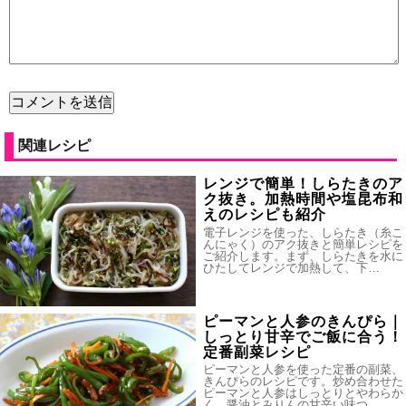
関連レシピ
レンジで簡単！しらたきのア
ク抜き。加熱時間や塩昆布和
えのレシピも紹介
電子レンジを使った、しらたき（糸こ
んにゃく）のアク抜きと簡単レシピを
ご紹介します。まず、しらたきを水に
ひたしてレンジで加熱して、下…
ピーマンと人参のきんぴら｜
しっとり甘辛でご飯に合う！
定番副菜レシピ
ピーマンと人参を使った定番の副菜、
きんぴらのレシピです。炒め合わせた
ピーマンと人参はしっとりとやわらか
く、醤油とみりんの甘辛い味つ…