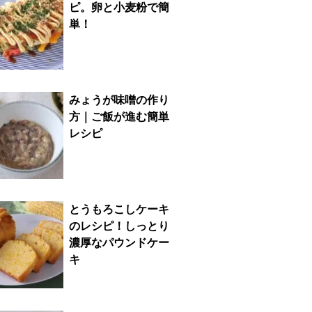
ピ。卵と小麦粉で簡
単！
みょうが味噌の作り
方｜ご飯が進む簡単
レシピ
とうもろこしケーキ
のレシピ！しっとり
濃厚なパウンドケー
キ