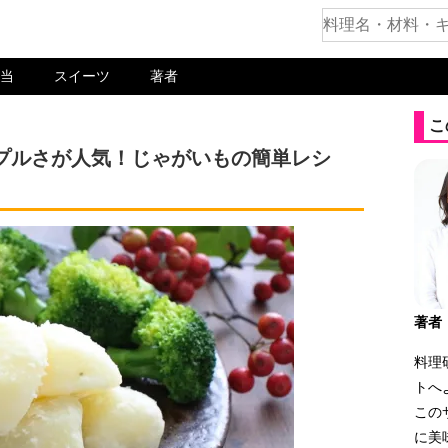
当
スイーツ
著者
こ
プルさが人気！じゃがいもの簡単レシ
著者
料理
トへ
この
に美