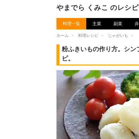
やまでら くみこ のレシピ
料理一覧
主菜
副菜
弁
ホーム
>
料理レシピ
>
じゃがいも
>
粉ふきいもの作り方。シン
ピ。