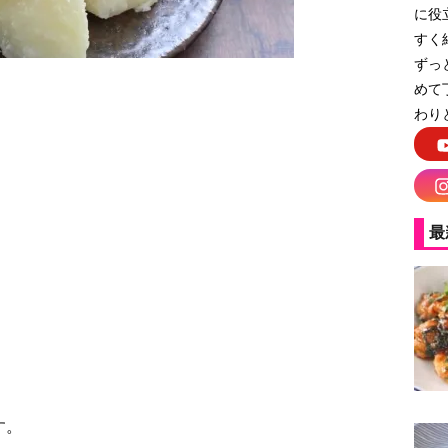
に役
すく
ずっ
めて
わり
粉ふきいも
最
す。