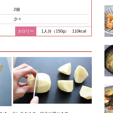
2個
少々
カロリー
1人分（150g）
110kcal
：