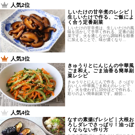
人気2位
しいたけの甘辛煮のレシピ｜
生しいたけで作る、ご飯によ
く合う定番副菜
しいたけの甘辛煮は、生しいたけの風
味を活かして手早く作れる、定番の副
菜です。火を通しながら調味料を順番
に加えることで、味が濃くなり…
人気3位
きゅうりとにんじんの中華風
ごま和え。ごま油香る簡単副
菜レシピ
きゅうりとにんじんで作る、さっぱり
おいしい中華風ごま和えのレシピで
す。火を使わずに10分ほどで作れる、
彩りのよい簡単副菜です。細切…
人気4位
なすの素揚げレシピ｜大根お
ろしダレでさっぱり！油っぽ
くならない作り方