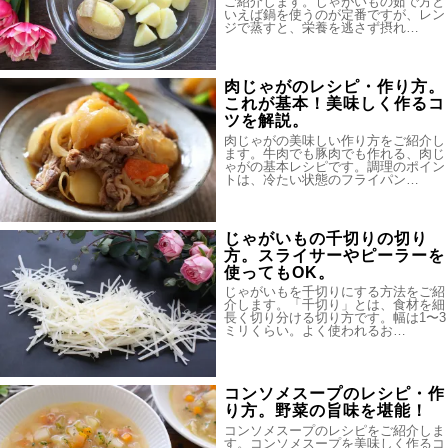
ご紹介します。じゃがいもの茹で方と
いえば鍋を使うのが定番ですが、レン
ジで蒸すと、栄養を逃さず摂れ…
肉じゃがのレシピ・作り方。
これが基本！美味しく作るコ
ツを解説。
肉じゃがの美味しい作り方をご紹介し
ます。牛肉でも豚肉でも作れる、肉じ
ゃがの基本レシピです。調理のポイン
トは、冷たい状態のフライパン…
じゃがいもの千切りの切り
方。スライサーやピーラーを
使ってもOK。
じゃがいもを千切りにする方法をご紹
介します。「千切り」とは、食材を細
長く切り分ける切り方です。幅は1〜3
ミリくらい。よく使われるお…
コンソメスープのレシピ・作
り方。野菜の旨味を堪能！
コンソメスープのレシピをご紹介しま
す。コンソメスープを美味しく作るコ