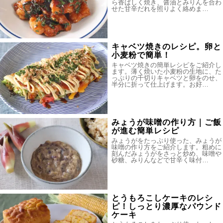
ら香ばしく焼き、醤油とみりんを合わ
せた甘辛だれを照りよく絡めま…
キャベツ焼きのレシピ。卵と
小麦粉で簡単！
キャベツ焼きの簡単レシピをご紹介し
ます。薄く焼いた小麦粉の生地に、た
っぷりの千切りキャベツと卵をのせ、
半分に折って仕上げます。お好…
みょうが味噌の作り方｜ご飯
が進む簡単レシピ
みょうがをたっぷり使った、みょうが
味噌の作り方をご紹介します。粗めに
刻んだみょうがをさっと炒め、味噌や
砂糖、みりんなどで甘辛く味付…
とうもろこしケーキのレシ
ピ！しっとり濃厚なパウンド
ケーキ