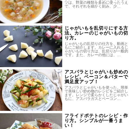
ツは、野菜の種類を多めに使ったうえ
で、それぞれを細かく刻み、少…
じゃがいもを乱切りにする方
法。カレーのじゃがいもの切
り方。
じゃがいもの乱切りの仕方を、動画と
もにご紹介します。カレーに入れるじ
ゃがいもの切り方は、乱切りが一般的
です。また、カレーの他には、…
アスパラとじゃがいも炒めの
レシピ。ベーコン＆バターで
満足度アップ！
アスパラとじゃがいもを使った、簡単
で美味しい炒め物のレシピをご紹介し
ます。レンジで柔らかくしたじゃがい
もに、アスパラガスとベーコン…
フライドポテトのレシピ・作
り方。シンプルが一番うま
い！