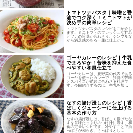
トマトツナパスタ｜味噌と醤
油でコク深く！ミニトマトが
決め手の簡単レシピ
トマトツナパスタのレシピをご紹介し
ます。ミニトマトのフレッシュな甘み
とツナの旨味が合わさり、シンプルな
がら満足感のある一皿に仕上が…
ゴーヤカレーのレシピ｜牛乳
でまろやか！苦味を抑えた食
べやすい和風仕立て
ゴーヤカレーは、夏野菜の代表である
ゴーヤを使ったカレーで、独特の苦味
とスパイスが絶妙に合わさる料理で
す。今回紹介するのは、牛乳を加…
なすの揚げ浸しのレシピ｜香
ばしくジューシーに仕上げる
基本の作り方
なすの揚げ浸しは、香ばしく揚げたな
すを旨味たっぷりのつけ汁に浸す、和
食の定番レシピです。冷やすことで油
っぽさが和らぎ、さっぱりとし…