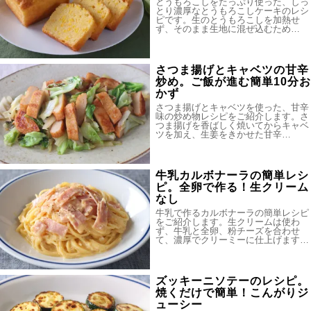
とうもろこしをたっぷり使った、しっ
とり濃厚なとうもろこしケーキのレシ
ピです。生のとうもろこしを加熱せ
ず、そのまま生地に混ぜ込むため…
さつま揚げとキャベツの甘辛
炒め。ご飯が進む簡単10分お
かず
さつま揚げとキャベツを使った、甘辛
味の炒め物レシピをご紹介します。さ
つま揚げを香ばしく焼いてからキャベ
ツを加え、生姜をきかせた甘辛…
牛乳カルボナーラの簡単レシ
ピ。全卵で作る！生クリーム
なし
牛乳で作るカルボナーラの簡単レシピ
をご紹介します。生クリームは使わ
ず、牛乳と全卵、粉チーズを合わせ
て、濃厚でクリーミーに仕上げます…
ズッキーニソテーのレシピ。
焼くだけで簡単！こんがりジ
ューシー