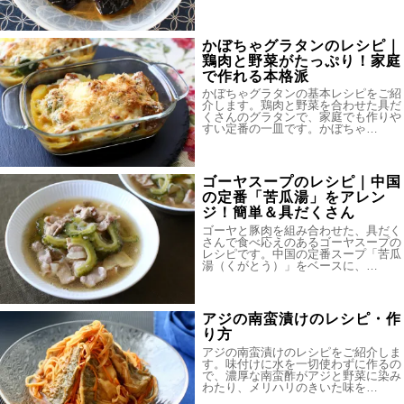
かぼちゃグラタンのレシピ｜
鶏肉と野菜がたっぷり！家庭
で作れる本格派
かぼちゃグラタンの基本レシピをご紹
介します。鶏肉と野菜を合わせた具だ
くさんのグラタンで、家庭でも作りや
すい定番の一皿です。かぼちゃ…
ゴーヤスープのレシピ｜中国
の定番「苦瓜湯」をアレン
ジ！簡単＆具だくさん
ゴーヤと豚肉を組み合わせた、具だく
さんで食べ応えのあるゴーヤスープの
レシピです。中国の定番スープ「苦瓜
湯（くがとう）」をベースに、…
アジの南蛮漬けのレシピ・作
り方
アジの南蛮漬けのレシピをご紹介しま
す。味付けに水を一切使わずに作るの
で、濃厚な南蛮酢がアジと野菜に染み
わたり、メリハリのきいた味を…