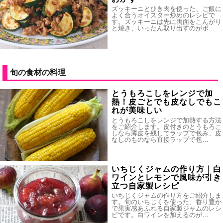
ズッキーニとひき肉を使った、ご飯に
よく合うオイスター炒めのレシピで
す。ズッキーニは先に両面をこんがり
と焼き、いったん取り出すのがポ…
旬の食材の料理
とうもろこしをレンジで加
熱！皮ごとでも皮なしでもこ
れが美味しい
とうもろこしをレンジで加熱する方法
をご紹介します。皮付きのとうもろこ
しなら薄皮を残してラップで包み、皮
なしのものなら直接ラップで包…
いちじくジャムの作り方｜白
ワインとレモンで風味が引き
立つ自家製レシピ
いちじくジャムの作り方をご紹介しま
す。旬のいちじくを使った、香り豊か
で果実感あふれる自家製ジャムのレシ
ピです。白ワインを加えるのが…