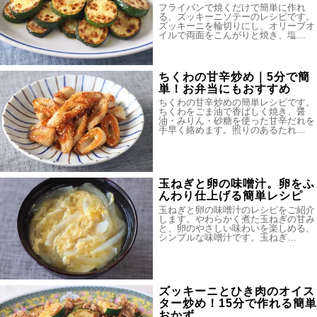
フライパンで焼くだけで簡単に作れ
る、ズッキーニソテーのレシピです。
ズッキーニを輪切りにし、オリーブオ
イルで両面をこんがりと焼き、塩…
ちくわの甘辛炒め｜5分で簡
単！お弁当にもおすすめ
ちくわの甘辛炒めの簡単レシピです。
ちくわをごま油で香ばしく焼き、醤
油・みりん・砂糖を使った甘辛だれを
手早く絡めます。照りのあるたれ…
玉ねぎと卵の味噌汁。卵をふ
んわり仕上げる簡単レシピ
玉ねぎと卵の味噌汁のレシピをご紹介
します。やわらかく煮た玉ねぎの甘み
と、卵のやさしい味わいを楽しめる、
シンプルな味噌汁です。玉ねぎ…
ズッキーニとひき肉のオイス
ター炒め！15分で作れる簡単
おかず