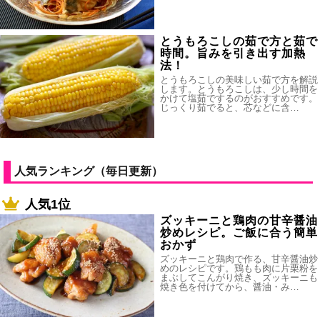
とうもろこしの茹で方と茹で
時間。旨みを引き出す加熱
法！
とうもろこしの美味しい茹で方を解説
します。とうもろこしは、少し時間を
かけて塩茹でするのがおすすめです。
じっくり茹でると、芯などに含…
人気ランキング（毎日更新）
人気1位
ズッキーニと鶏肉の甘辛醤油
炒めレシピ。ご飯に合う簡単
おかず
ズッキーニと鶏肉で作る、甘辛醤油炒
めのレシピです。鶏もも肉に片栗粉を
まぶしてこんがり焼き、ズッキーニも
焼き色を付けてから、醤油・み…