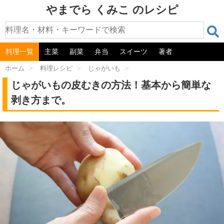
やまでら くみこ のレシピ
料理一覧
主菜
副菜
弁当
スイーツ
著者
ホーム
>
料理レシピ
>
じゃがいも
>
じゃがいもの皮むきの方法！基本から簡単な
剥き方まで。