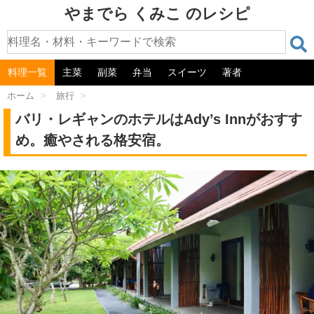
やまでら くみこ のレシピ
料理一覧
主菜
副菜
弁当
スイーツ
著者
ホーム
>
旅行
>
バリ・レギャンのホテルはAdy’s Innがおすす
め。癒やされる格安宿。