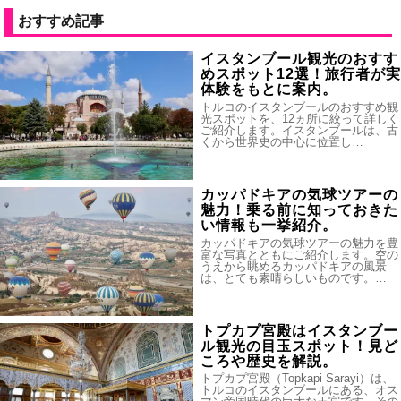
おすすめ記事
イスタンブール観光のおすす
めスポット12選！旅行者が実
体験をもとに案内。
トルコのイスタンブールのおすすめ観
光スポットを、12ヵ所に絞って詳しく
ご紹介します。イスタンブールは、古
くから世界史の中心に位置し…
カッパドキアの気球ツアーの
魅力！乗る前に知っておきた
い情報も一挙紹介。
カッパドキアの気球ツアーの魅力を豊
富な写真とともにご紹介します。空の
うえから眺めるカッパドキアの風景
は、とても素晴らしいものです。…
トプカプ宮殿はイスタンブー
ル観光の目玉スポット！見ど
ころや歴史を解説。
トプカプ宮殿（Topkapi Sarayi）は、
トルコのイスタンブールにある、オス