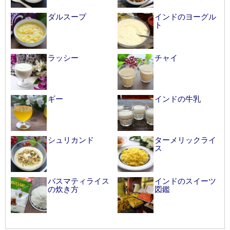
ダルスープ
インドのヨーグル
ト
ラッシー
チャイ
ギー
インドの牛乳
シュリカンド
ターメリックライ
ス
バスマティライス
インドのスイーツ
の炊き方
図鑑