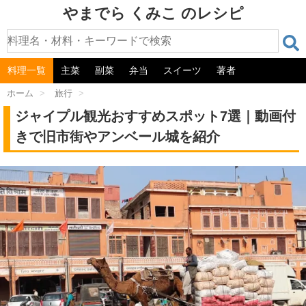
やまでら くみこ のレシピ
料理一覧
主菜
副菜
弁当
スイーツ
著者
ホーム
>
旅行
>
ジャイプル観光おすすめスポット7選｜動画付
きで旧市街やアンベール城を紹介