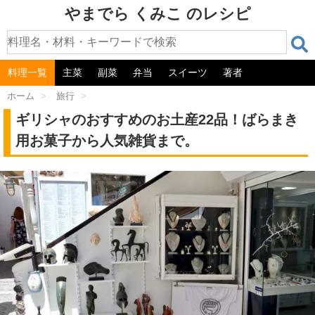
やまでら くみこ のレシピ
料理一覧
主菜
副菜
弁当
スイーツ
著者
ホーム
>
旅行
>
ギリシャのおすすめのお土産22品！ばらまき
用お菓子から人気雑貨まで。