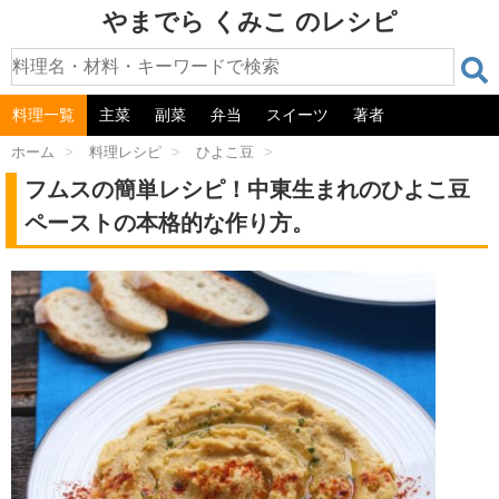
やまでら くみこ のレシピ
料理一覧
主菜
副菜
弁当
スイーツ
著者
ホーム
>
料理レシピ
>
ひよこ豆
>
フムスの簡単レシピ！中東生まれのひよこ豆
ペーストの本格的な作り方。