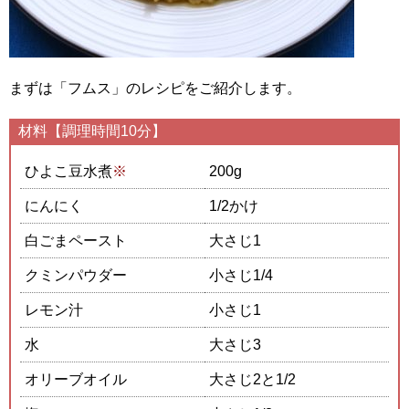
まずは「フムス」のレシピをご紹介します。
材料【調理時間10分】
ひよこ豆水煮
※
200g
にんにく
1/2かけ
白ごまペースト
大さじ1
クミンパウダー
小さじ1/4
レモン汁
小さじ1
水
大さじ3
オリーブオイル
大さじ2と1/2