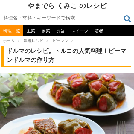
やまでら くみこ のレシピ
料理一覧
主菜
副菜
弁当
スイーツ
著者
ホーム
>
料理レシピ
>
ピーマン
>
ドルマのレシピ。トルコの人気料理！ピーマ
ンドルマの作り方