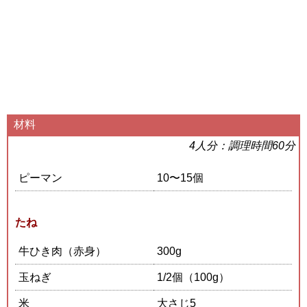
材料
4人分：調理時間60分
ピーマン
10〜15個
たね
牛ひき肉（赤身）
300g
玉ねぎ
1/2個（100g）
米
大さじ5