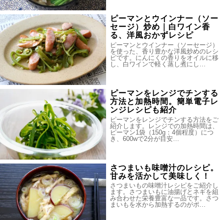
ピーマンとウインナー（ソー
セージ）炒め｜白ワイン香
る、洋風おかずレシピ
ピーマンとウインナー（ソーセージ）
を使った、香り豊かな洋風炒めのレシ
ピです。にんにくの香りをオイルに移
し、白ワインで軽く蒸し煮にし…
ピーマンをレンジでチンする
方法と加熱時間。簡単電子レ
ンジレシピも紹介
ピーマンをレンジでチンする方法をご
紹介します。レンジでの加熱時間は、
ピーマン1袋（150g：4個程度）につ
き、600wで2分が目安…
さつまいも味噌汁のレシピ。
甘みを活かして美味しく！
さつまいもの味噌汁レシピをご紹介し
ます。さつまいもに油揚げとネギを組
み合わせた栄養豊富な一品です。さつ
まいもを水から加熱するのがポ…