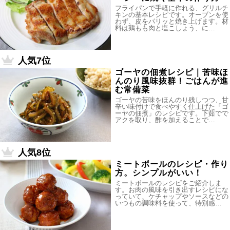
フライパンで手軽に作れる、グリルチ
キンの基本レシピです。オーブンを使
わず、皮をパリッと焼き上げます。材
料は鶏もも肉と塩こしょう、に…
人気7位
ゴーヤの佃煮レシピ｜苦味ほ
んのり風味抜群！ごはんが進
む常備菜
ゴーヤの苦味をほんのり残しつつ、甘
辛い味付けで食べやすく仕上げた「ゴ
ーヤの佃煮」のレシピです。下茹でで
アクを取り、酢を加えることで…
人気8位
ミートボールのレシピ・作り
方。シンプルがいい！
ミートボールのレシピをご紹介しま
す。お肉の風味を引き出すレシピにな
っていて、ケチャップやソースなどの
いつもの調味料を使って、特別感…