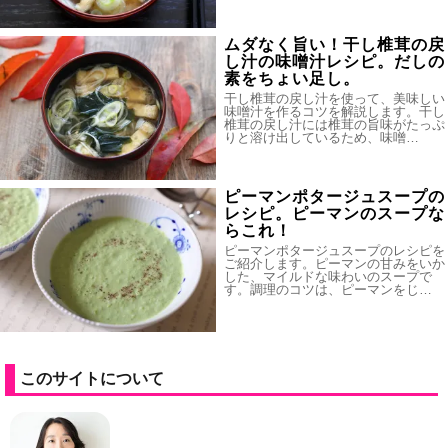
ムダなく旨い！干し椎茸の戻
し汁の味噌汁レシピ。だしの
素をちょい足し。
干し椎茸の戻し汁を使って、美味しい
味噌汁を作るコツを解説します。干し
椎茸の戻し汁には椎茸の旨味がたっぷ
りと溶け出しているため、味噌…
ピーマンポタージュスープの
レシピ。ピーマンのスープな
らこれ！
ピーマンポタージュスープのレシピを
ご紹介します。ピーマンの甘みをいか
した、マイルドな味わいのスープで
す。調理のコツは、ピーマンをじ…
このサイトについて