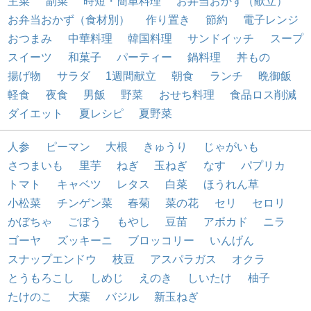
主菜
副菜
時短・簡単料理
お弁当おかず（献立）
お弁当おかず（食材別）
作り置き
節約
電子レンジ
おつまみ
中華料理
韓国料理
サンドイッチ
スープ
スイーツ
和菓子
パーティー
鍋料理
丼もの
揚げ物
サラダ
1週間献立
朝食
ランチ
晩御飯
軽食
夜食
男飯
野菜
おせち料理
食品ロス削減
ダイエット
夏レシピ
夏野菜
人参
ピーマン
大根
きゅうり
じゃがいも
さつまいも
里芋
ねぎ
玉ねぎ
なす
パプリカ
トマト
キャベツ
レタス
白菜
ほうれん草
小松菜
チンゲン菜
春菊
菜の花
セリ
セロリ
かぼちゃ
ごぼう
もやし
豆苗
アボカド
ニラ
ゴーヤ
ズッキーニ
ブロッコリー
いんげん
スナップエンドウ
枝豆
アスパラガス
オクラ
とうもろこし
しめじ
えのき
しいたけ
柚子
たけのこ
大葉
バジル
新玉ねぎ