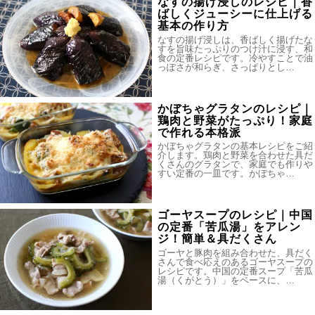
なすの揚げ浸しのレシピ｜香
ばしくジューシーに仕上げる
基本の作り方
なすの揚げ浸しは、香ばしく揚げたな
すを旨味たっぷりのつけ汁に浸す、和
食の定番レシピです。冷やすことで油
っぽさが和らぎ、さっぱりとし…
かぼちゃグラタンのレシピ｜
鶏肉と野菜がたっぷり！家庭
で作れる本格派
かぼちゃグラタンの基本レシピをご紹
介します。鶏肉と野菜を合わせた具だ
くさんのグラタンで、家庭でも作りや
すい定番の一皿です。かぼちゃ…
ゴーヤスープのレシピ｜中国
の定番「苦瓜湯」をアレン
ジ！簡単＆具だくさん
ゴーヤと豚肉を組み合わせた、具だく
さんで食べ応えのあるゴーヤスープの
レシピです。中国の定番スープ「苦瓜
湯（くがとう）」をベースに、…