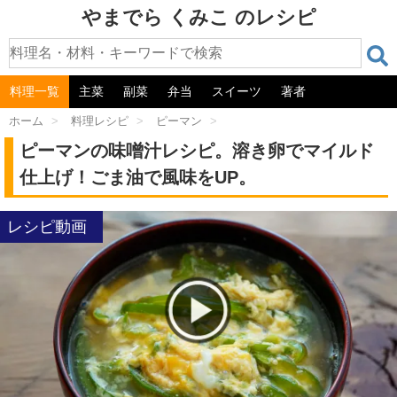
やまでら くみこ のレシピ
料理一覧
主菜
副菜
弁当
スイーツ
著者
ホーム
>
料理レシピ
>
ピーマン
>
ピーマンの味噌汁レシピ。溶き卵でマイルド
仕上げ！ごま油で風味をUP。
レシピ動画