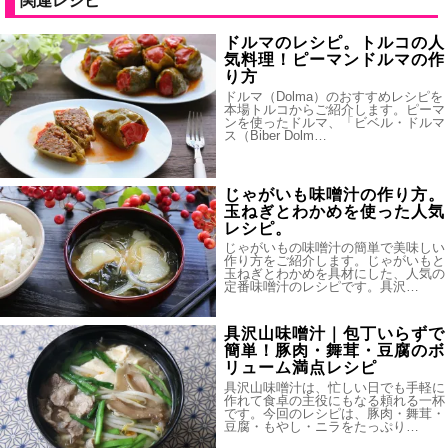
関連レシピ
ドルマのレシピ。トルコの人
気料理！ピーマンドルマの作
り方
ドルマ（Dolma）のおすすめレシピを
本場トルコからご紹介します。ピーマ
ンを使ったドルマ、「ビベル・ドルマ
ス（Biber Dolm…
じゃがいも味噌汁の作り方。
玉ねぎとわかめを使った人気
レシピ。
じゃがいもの味噌汁の簡単で美味しい
作り方をご紹介します。じゃがいもと
玉ねぎとわかめを具材にした、人気の
定番味噌汁のレシピです。具沢…
具沢山味噌汁｜包丁いらずで
簡単！豚肉・舞茸・豆腐のボ
リューム満点レシピ
具沢山味噌汁は、忙しい日でも手軽に
作れて食卓の主役にもなる頼れる一杯
です。今回のレシピは、豚肉・舞茸・
豆腐・もやし・ニラをたっぷり…