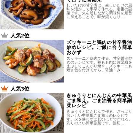
しいたけの甘辛煮は、生しいたけの風
味を活かして手早く作れる、定番の副
菜です。火を通しながら調味料を順番
に加えることで、味が濃くなり…
人気2位
ズッキーニと鶏肉の甘辛醤油
炒めレシピ。ご飯に合う簡単
おかず
ズッキーニと鶏肉で作る、甘辛醤油炒
めのレシピです。鶏もも肉に片栗粉を
まぶしてこんがり焼き、ズッキーニも
焼き色を付けてから、醤油・み…
人気3位
きゅうりとにんじんの中華風
ごま和え。ごま油香る簡単副
菜レシピ
きゅうりとにんじんで作る、さっぱり
おいしい中華風ごま和えのレシピで
す。火を使わずに10分ほどで作れる、
彩りのよい簡単副菜です。細切…