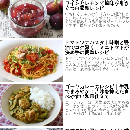
ワインとレモンで風味が引き
立つ自家製レシピ
いちじくジャムの作り方をご紹介しま
す。旬のいちじくを使った、香り豊か
で果実感あふれる自家製ジャムのレシ
ピです。白ワインを加えるのが…
トマトツナパスタ｜味噌と醤
油でコク深く！ミニトマトが
決め手の簡単レシピ
トマトツナパスタのレシピをご紹介し
ます。ミニトマトのフレッシュな甘み
とツナの旨味が合わさり、シンプルな
がら満足感のある一皿に仕上が…
ゴーヤカレーのレシピ｜牛乳
でまろやか！苦味を抑えた食
べやすい和風仕立て
ゴーヤカレーは、夏野菜の代表である
ゴーヤを使ったカレーで、独特の苦味
とスパイスが絶妙に合わさる料理で
す。今回紹介するのは、牛乳を加…