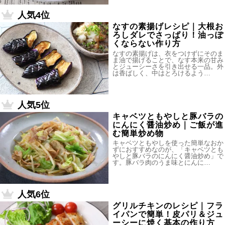
人気4位
なすの素揚げレシピ｜大根お
ろしダレでさっぱり！油っぽ
くならない作り方
なすの素揚げは、衣をつけずにそのま
ま油で揚げることで、なす本来の甘み
とジューシーさを引き出せる一品。外
は香ばしく、中はとろけるよう…
人気5位
キャベツともやしと豚バラの
にんにく醤油炒め｜ご飯が進
む簡単炒め物
キャベツともやしを使った簡単なおか
ずにおすすめなのが、「キャベツとも
やしと豚バラのにんにく醤油炒め」で
す。豚バラ肉のうま味とにんに…
人気6位
グリルチキンのレシピ｜フラ
イパンで簡単！皮パリ＆ジュ
ーシーに焼く基本の作り方