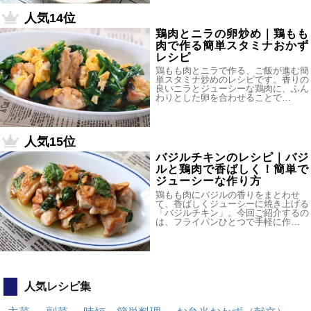
人気14位
鶏肉とニラの卵炒め｜鶏もも
肉で作る簡単スタミナおかず
レシピ
鶏もも肉とニラで作る、ご飯が進む簡
単スタミナ炒めのレシピです。香りの
良いニラとジューシーな鶏肉に、ふん
わりとした卵を合わせることで…
人気15位
バジルチキンのレシピ｜バジ
ルと鶏肉で香ばしく！簡単で
ジューシーな作り方
鶏もも肉にバジルの香りをまとわせ
て、香ばしくジューシーに焼き上げる
「バジルチキン」。今回ご紹介するの
は、フライパンひとつで手軽に作…
人気レシピ集