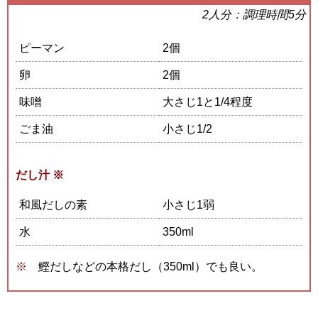
2人分：調理時間5分
ピーマン
2個
卵
2個
味噌
大さじ1と1/4程度
ごま油
小さじ1/2
だし汁
※
和風だしの素
小さじ1弱
水
350ml
鰹だしなどの本格だし（350ml）でも良い。