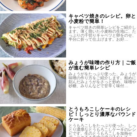
キャベツ焼きのレシピ。卵と
小麦粉で簡単！
キャベツ焼きの簡単レシピをご紹介し
ます。薄く焼いた小麦粉の生地に、た
っぷりの千切りキャベツと卵をのせ、
半分に折って仕上げます。お好…
みょうが味噌の作り方｜ご飯
が進む簡単レシピ
みょうがをたっぷり使った、みょうが
味噌の作り方をご紹介します。粗めに
刻んだみょうがをさっと炒め、味噌や
砂糖、みりんなどで甘辛く味付…
とうもろこしケーキのレシ
ピ！しっとり濃厚なパウンド
ケーキ
とうもろこしをたっぷり使った、しっ
とり濃厚なとうもろこしケーキのレシ
ピです。生のとうもろこしを加熱せ