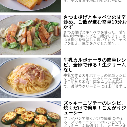
ず、そのまま生地に混ぜ込むため…
さつま揚げとキャベツの甘辛
炒め。ご飯が進む簡単10分お
かず
さつま揚げとキャベツを使った、甘辛
味の炒め物レシピをご紹介します。さ
つま揚げを香ばしく焼いてからキャベ
ツを加え、生姜をきかせた甘辛…
牛乳カルボナーラの簡単レシ
ピ。全卵で作る！生クリーム
なし
牛乳で作るカルボナーラの簡単レシピ
をご紹介します。生クリームは使わ
ず、牛乳と全卵、粉チーズを合わせ
て、濃厚でクリーミーに仕上げます…
ズッキーニソテーのレシピ。
焼くだけで簡単！こんがりジ
ューシー
フライパンで焼くだけで簡単に作れ
る、ズッキーニソテーのレシピです。
ズッキーニを輪切りにし、オリーブオ