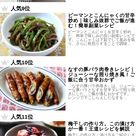
人気9位
ピーマンとこんにゃくの甘辛
炒め｜味しみ抜群でご飯が進
む！簡単副菜レシピ
ピーマンとこんにゃくを甘辛く炒め
た、簡単で味しみの良い副菜レシピで
す。こんにゃくは下茹でして臭みを取
り、さらに乾煎りすることで調味…
人気10位
なすの豚バラ肉巻きレシピ｜
ジューシーな照り焼き風！ご
飯に合う甘辛おかず
「なすの豚バラ肉巻き」は、ジューシ
ーな豚バラとなすを甘辛ダレで照り焼
きにした、ご飯が進むおかずです。
レンジで下ごしらえしたなすを…
人気11位
梅干しの作り方。この漬け方
が一番！王道レシピを解説
梅干しの作り方・漬け方をご紹介しま