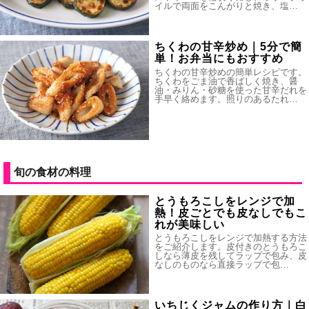
イルで両面をこんがりと焼き、塩…
ちくわの甘辛炒め｜5分で簡
単！お弁当にもおすすめ
ちくわの甘辛炒めの簡単レシピです。
ちくわをごま油で香ばしく焼き、醤
油・みりん・砂糖を使った甘辛だれを
手早く絡めます。照りのあるたれ…
旬の食材の料理
とうもろこしをレンジで加
熱！皮ごとでも皮なしでもこ
れが美味しい
とうもろこしをレンジで加熱する方法
をご紹介します。皮付きのとうもろこ
しなら薄皮を残してラップで包み、皮
なしのものなら直接ラップで包…
いちじくジャムの作り方｜白