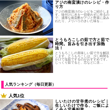
アジの南蛮漬けのレシピ・作
り方
アジの南蛮漬けのレシピをご紹介しま
す。味付けに水を一切使わずに作るの
で、濃厚な南蛮酢がアジと野菜に染み
わたり、メリハリのきいた味を…
とうもろこしの茹で方と茹で
時間。旨みを引き出す加熱
法！
とうもろこしの美味しい茹で方を解説
します。とうもろこしは、少し時間を
かけて塩茹でするのがおすすめです。
じっくり茹でると、芯などに含…
人気ランキング（毎日更新）
人気1位
しいたけの甘辛煮のレシピ｜
生しいたけで作る、ご飯によ
く合う定番副菜