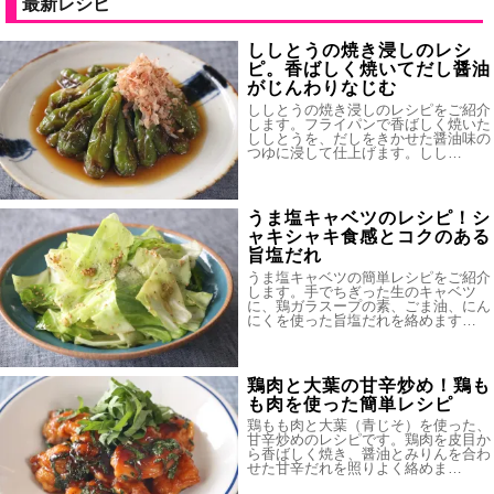
最新レシピ
ししとうの焼き浸しのレシ
ピ。香ばしく焼いてだし醤油
がじんわりなじむ
ししとうの焼き浸しのレシピをご紹介
します。フライパンで香ばしく焼いた
ししとうを、だしをきかせた醤油味の
つゆに浸して仕上げます。しし…
うま塩キャベツのレシピ！シ
ャキシャキ食感とコクのある
旨塩だれ
うま塩キャベツの簡単レシピをご紹介
します。手でちぎった生のキャベツ
に、鶏ガラスープの素、ごま油、にん
にくを使った旨塩だれを絡めます…
鶏肉と大葉の甘辛炒め！鶏も
も肉を使った簡単レシピ
鶏もも肉と大葉（青じそ）を使った、
甘辛炒めのレシピです。鶏肉を皮目か
ら香ばしく焼き、醤油とみりんを合わ
せた甘辛だれを照りよく絡めま…