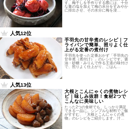
す。梅干しを手作りする際には、十分
な量の塩を加えて梅の水分をすみやか
に排出させ、その水分に梅を浸…
人気12位
手羽先の甘辛煮のレシピ｜フ
ライパンで簡単、照りよく仕
上がる定番の煮付け
手羽先を使った定番おかず「手羽先の
甘辛煮（煮付け）」のレシピです。醤
油・砂糖・みりんで作る王道の味付け
で、照りよく仕上がり、ごはん…
人気13位
大根とこんにゃくの煮物レシ
ピ｜味しみ抜群！食材2つで
こんなに美味しい
たった2つの食材でも、しっかり満足
できる一品に。シンプルな材料でご飯
がすすむ、「大根とこんにゃくの煮
物」のレシピをご紹介します。汁…