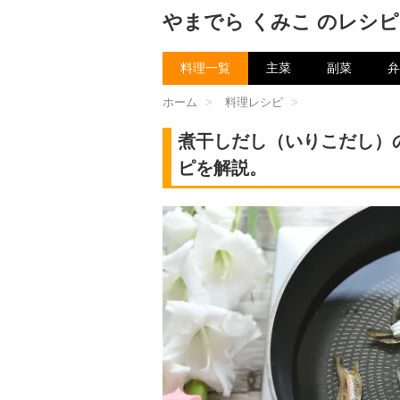
やまでら くみこ のレシピ
料理一覧
主菜
副菜
弁
ホーム
>
料理レシピ
>
煮干しだし（いりこだし）
ピを解説。