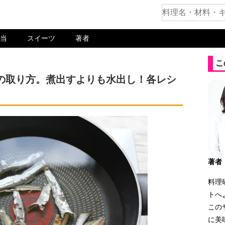
当
スイーツ
著者
こ
の取り方。煮出すよりも水出し！各レシ
著者
料理
トへ
この
に美