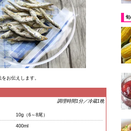
旬
法をお伝えします。
調理時間1分／冷蔵1晩
10g（6～8尾）
400ml