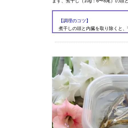
まず、煮干し（10g：6〜8尾）の
【調理のコツ】
煮干しの頭と内臓を取り除くと、