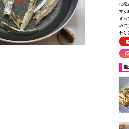
に役
すく
ずっ
めて
わり
最