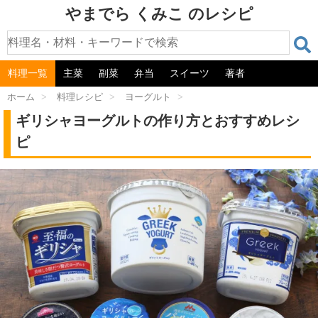
やまでら くみこ のレシピ
料理一覧
主菜
副菜
弁当
スイーツ
著者
ホーム
>
料理レシピ
>
ヨーグルト
>
ギリシャヨーグルトの作り方とおすすめレシ
ピ