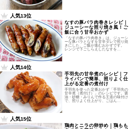
人気13位
なすの豚バラ肉巻きレシピ｜
ジューシーな照り焼き風！ご
飯に合う甘辛おかず
「なすの豚バラ肉巻き」は、ジューシ
ーな豚バラとなすを甘辛ダレで照り焼
きにした、ご飯が進むおかずです。
レンジで下ごしらえしたなすを…
人気14位
手羽先の甘辛煮のレシピ｜フ
ライパンで簡単、照りよく仕
上がる定番の煮付け
手羽先を使った定番おかず「手羽先の
甘辛煮（煮付け）」のレシピです。醤
油・砂糖・みりんで作る王道の味付け
で、照りよく仕上がり、ごはん…
人気15位
鶏肉とニラの卵炒め｜鶏もも