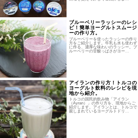
ブルーベリーラッシーのレシ
ピ！簡単ヨーグルトスムージ
ーの作り方。
ブルーベリーを使ったラッシーの作り
方をご紹介します。牛乳も水も使わず
に作る、濃厚な味わいのラッシー。ブ
ルーベリーの甘酸っぱさがヨー…
アイランの作り方！トルコの
ヨーグルト飲料のレシピを現
地から紹介。
トルコの国民的飲み物「アイラン
（Ayran）」の作り方を、現地からご
紹介します。アイランとは、トルコで
親しまれているヨーグルトドリ…