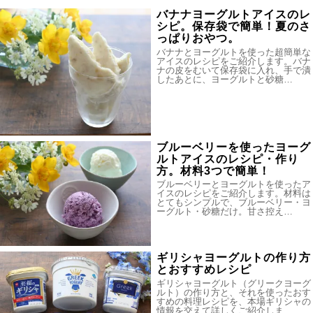
バナナヨーグルトアイスのレ
シピ。保存袋で簡単！夏のさ
っぱりおやつ。
バナナとヨーグルトを使った超簡単な
アイスのレシピをご紹介します。バナ
ナの皮をむいて保存袋に入れ、手で潰
したあとに、ヨーグルトと砂糖…
ブルーベリーを使ったヨーグ
ルトアイスのレシピ・作り
方。材料3つで簡単！
ブルーベリーとヨーグルトを使ったア
イスのレシピをご紹介します。材料は
とてもシンプルで、ブルーベリー・ヨ
ーグルト・砂糖だけ。甘さ控え…
ギリシャヨーグルトの作り方
とおすすめレシピ
ギリシャヨーグルト（グリークヨーグ
ルト）の作り方と、それを使ったおす
すめの料理レシピを、本場ギリシャの
情報を交えて詳しくご紹介しま…