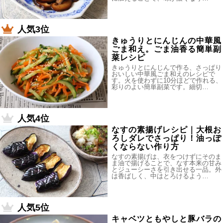
人気3位
きゅうりとにんじんの中華風
ごま和え。ごま油香る簡単副
菜レシピ
きゅうりとにんじんで作る、さっぱり
おいしい中華風ごま和えのレシピで
す。火を使わずに10分ほどで作れる、
彩りのよい簡単副菜です。細切…
人気4位
なすの素揚げレシピ｜大根お
ろしダレでさっぱり！油っぽ
くならない作り方
なすの素揚げは、衣をつけずにそのま
ま油で揚げることで、なす本来の甘み
とジューシーさを引き出せる一品。外
は香ばしく、中はとろけるよう…
人気5位
キャベツともやしと豚バラの