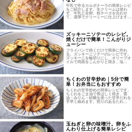
牛乳で作るカルボナーラの簡単レシピ
をご紹介します。生クリームは使わ
ず、牛乳と全卵、粉チーズを合わせ
て、濃厚でクリーミーに仕上げます…
ズッキーニソテーのレシピ。
焼くだけで簡単！こんがりジ
ューシー
フライパンで焼くだけで簡単に作れ
る、ズッキーニソテーのレシピです。
ズッキーニを輪切りにし、オリーブオ
イルで両面をこんがりと焼き、塩…
ちくわの甘辛炒め｜5分で簡
単！お弁当にもおすすめ
ちくわの甘辛炒めの簡単レシピです。
ちくわをごま油で香ばしく焼き、醤
油・みりん・砂糖を使った甘辛だれを
手早く絡めます。照りのあるたれ…
玉ねぎと卵の味噌汁。卵をふ
んわり仕上げる簡単レシピ