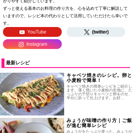
かりやすく紹介しています。
ずっと使える基本のお料理の作り方を、心を込めて丁寧に解説して
いますので、レシピ本の代わりとして活用していただけたら幸いで
す。
YouTube
(twitter)
Instagram
最新レシピ
キャベツ焼きのレシピ。卵と
小麦粉で簡単！
キャベツ焼きの簡単レシピをご紹介し
ます。薄く焼いた小麦粉の生地に、た
っぷりの千切りキャベツと卵をのせ、
半分に折って仕上げます。お好…
みょうが味噌の作り方｜ご飯
が進む簡単レシピ
みょうがをたっぷり使った、みょうが