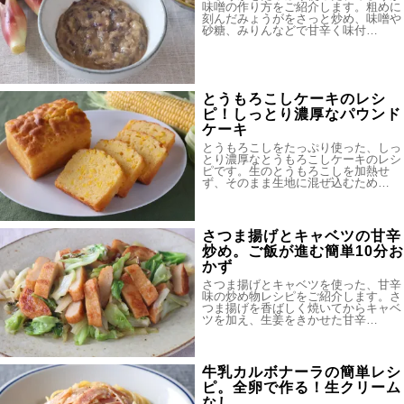
味噌の作り方をご紹介します。粗めに
刻んだみょうがをさっと炒め、味噌や
砂糖、みりんなどで甘辛く味付…
とうもろこしケーキのレシ
ピ！しっとり濃厚なパウンド
ケーキ
とうもろこしをたっぷり使った、しっ
とり濃厚なとうもろこしケーキのレシ
ピです。生のとうもろこしを加熱せ
ず、そのまま生地に混ぜ込むため…
さつま揚げとキャベツの甘辛
炒め。ご飯が進む簡単10分お
かず
さつま揚げとキャベツを使った、甘辛
味の炒め物レシピをご紹介します。さ
つま揚げを香ばしく焼いてからキャベ
ツを加え、生姜をきかせた甘辛…
牛乳カルボナーラの簡単レシ
ピ。全卵で作る！生クリーム
なし