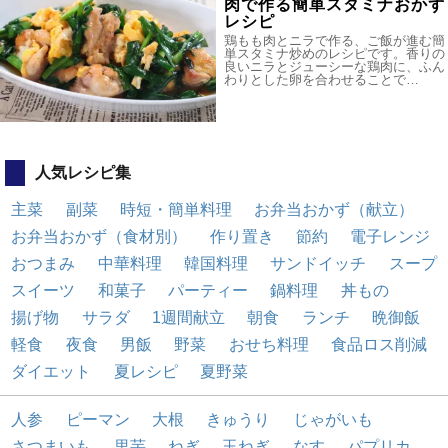
肉で作る簡単スタミナおかず
レシピ
鶏もも肉とニラで作る、ご飯が進む簡
単スタミナ炒めのレシピです。香りの
良いニラとジューシーな鶏肉に、ふん
わりとした卵を合わせることで…
人気レシピ集
主菜
副菜
時短・簡単料理
お弁当おかず（献立）
お弁当おかず（食材別）
作り置き
節約
電子レンジ
おつまみ
中華料理
韓国料理
サンドイッチ
スープ
スイーツ
和菓子
パーティー
鍋料理
丼もの
揚げ物
サラダ
1週間献立
朝食
ランチ
晩御飯
軽食
夜食
男飯
野菜
おせち料理
食品ロス削減
ダイエット
夏レシピ
夏野菜
人参
ピーマン
大根
きゅうり
じゃがいも
さつまいも
里芋
ねぎ
玉ねぎ
なす
パプリカ