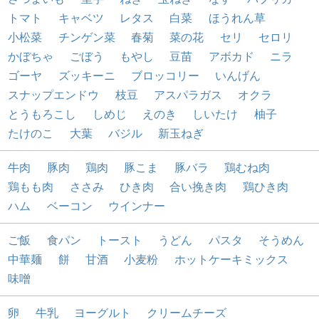
トマト
キャベツ
レタス
白菜
ほうれん草
小松菜
チンゲン菜
春菊
菜の花
セリ
セロリ
かぼちゃ
ごぼう
もやし
豆苗
アボカド
ニラ
ゴーヤ
ズッキーニ
ブロッコリー
いんげん
スナップエンドウ
枝豆
アスパラガス
オクラ
とうもろこし
しめじ
えのき
しいたけ
柚子
たけのこ
大葉
バジル
新玉ねぎ
牛肉
豚肉
鶏肉
豚こま
豚バラ
鶏むね肉
鶏もも肉
ささみ
ひき肉
合い挽き肉
鶏ひき肉
ハム
ベーコン
ウインナー
ご飯
食パン
トースト
うどん
パスタ
そうめん
中華麺
餅
甘酒
小麦粉
ホットケーキミックス
味噌
卵
牛乳
ヨーグルト
クリームチーズ