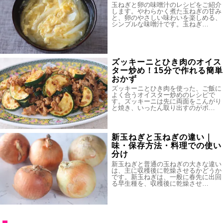
玉ねぎと卵の味噌汁のレシピをご紹介
します。やわらかく煮た玉ねぎの甘み
と、卵のやさしい味わいを楽しめる、
シンプルな味噌汁です。玉ねぎ…
ズッキーニとひき肉のオイス
ター炒め！15分で作れる簡単
おかず
ズッキーニとひき肉を使った、ご飯に
よく合うオイスター炒めのレシピで
す。ズッキーニは先に両面をこんがり
と焼き、いったん取り出すのがポ…
新玉ねぎと玉ねぎの違い｜
味・保存方法・料理での使い
分け
新玉ねぎと普通の玉ねぎの大きな違い
は、主に収穫後に乾燥させるかどうか
です。新玉ねぎは、一般に春先に出回
る早生種を、収穫後に乾燥させ…