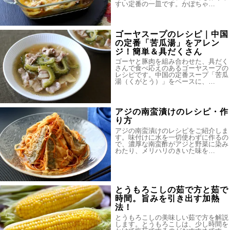
すい定番の一皿です。かぼちゃ…
ゴーヤスープのレシピ｜中国
の定番「苦瓜湯」をアレン
ジ！簡単＆具だくさん
ゴーヤと豚肉を組み合わせた、具だく
さんで食べ応えのあるゴーヤスープの
レシピです。中国の定番スープ「苦瓜
湯（くがとう）」をベースに、…
アジの南蛮漬けのレシピ・作
り方
アジの南蛮漬けのレシピをご紹介しま
す。味付けに水を一切使わずに作るの
で、濃厚な南蛮酢がアジと野菜に染み
わたり、メリハリのきいた味を…
とうもろこしの茹で方と茹で
時間。旨みを引き出す加熱
法！
とうもろこしの美味しい茹で方を解説
します。とうもろこしは、少し時間を