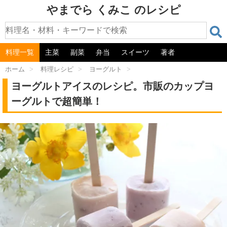
やまでら くみこ のレシピ
料理一覧
主菜
副菜
弁当
スイーツ
著者
ホーム
>
料理レシピ
>
ヨーグルト
>
ヨーグルトアイスのレシピ。市販のカップヨ
ーグルトで超簡単！