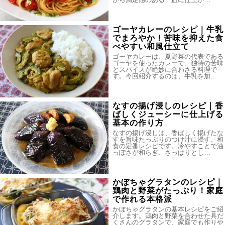
ゴーヤカレーのレシピ｜牛乳
でまろやか！苦味を抑えた食
べやすい和風仕立て
ゴーヤカレーは、夏野菜の代表である
ゴーヤを使ったカレーで、独特の苦味
とスパイスが絶妙に合わさる料理で
す。今回紹介するのは、牛乳を加…
なすの揚げ浸しのレシピ｜香
ばしくジューシーに仕上げる
基本の作り方
なすの揚げ浸しは、香ばしく揚げたな
すを旨味たっぷりのつけ汁に浸す、和
食の定番レシピです。冷やすことで油
っぽさが和らぎ、さっぱりとし…
かぼちゃグラタンのレシピ｜
鶏肉と野菜がたっぷり！家庭
で作れる本格派
かぼちゃグラタンの基本レシピをご紹
介します。鶏肉と野菜を合わせた具だ
くさんのグラタンで、家庭でも作りや