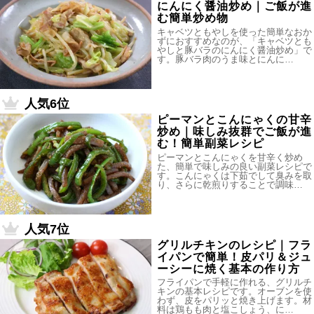
にんにく醤油炒め｜ご飯が進
む簡単炒め物
キャベツともやしを使った簡単なおか
ずにおすすめなのが、「キャベツとも
やしと豚バラのにんにく醤油炒め」で
す。豚バラ肉のうま味とにんに…
人気6位
ピーマンとこんにゃくの甘辛
炒め｜味しみ抜群でご飯が進
む！簡単副菜レシピ
ピーマンとこんにゃくを甘辛く炒め
た、簡単で味しみの良い副菜レシピで
す。こんにゃくは下茹でして臭みを取
り、さらに乾煎りすることで調味…
人気7位
グリルチキンのレシピ｜フラ
イパンで簡単！皮パリ＆ジュ
ーシーに焼く基本の作り方
フライパンで手軽に作れる、グリルチ
キンの基本レシピです。オーブンを使
わず、皮をパリッと焼き上げます。材
料は鶏もも肉と塩こしょう、に…