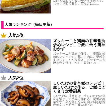
かけて塩茹でするのがおすすめです。
じっくり茹でると、芯などに含…
人気ランキング（毎日更新）
人気1位
ズッキーニと鶏肉の甘辛醤油
炒めレシピ。ご飯に合う簡単
おかず
ズッキーニと鶏肉で作る、甘辛醤油炒
めのレシピです。鶏もも肉に片栗粉を
まぶしてこんがり焼き、ズッキーニも
焼き色を付けてから、醤油・み…
人気2位
しいたけの甘辛煮のレシピ｜
生しいたけで作る、ご飯によ
く合う定番副菜
しいたけの甘辛煮は、生しいたけの風
味を活かして手早く作れる、定番の副
菜です。火を通しながら調味料を順番
に加えることで、味が濃くなり…