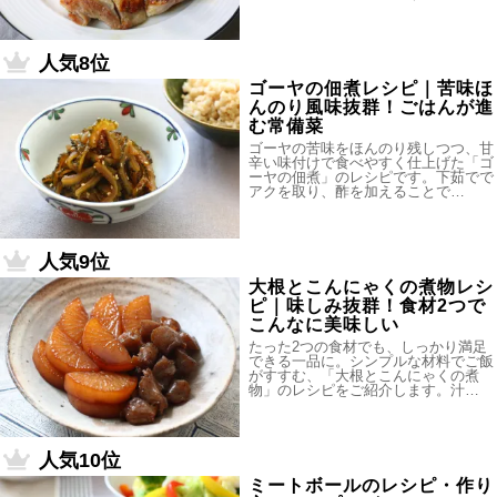
人気8位
ゴーヤの佃煮レシピ｜苦味ほ
んのり風味抜群！ごはんが進
む常備菜
ゴーヤの苦味をほんのり残しつつ、甘
辛い味付けで食べやすく仕上げた「ゴ
ーヤの佃煮」のレシピです。下茹でで
アクを取り、酢を加えることで…
人気9位
大根とこんにゃくの煮物レシ
ピ｜味しみ抜群！食材2つで
こんなに美味しい
たった2つの食材でも、しっかり満足
できる一品に。シンプルな材料でご飯
がすすむ、「大根とこんにゃくの煮
物」のレシピをご紹介します。汁…
人気10位
ミートボールのレシピ・作り