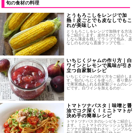
旬の食材の料理
とうもろこしをレンジで加
熱！皮ごとでも皮なしでもこ
れが美味しい
とうもろこしをレンジで加熱する方法
をご紹介します。皮付きのとうもろこ
しなら薄皮を残してラップで包み、皮
なしのものなら直接ラップで包…
いちじくジャムの作り方｜白
ワインとレモンで風味が引き
立つ自家製レシピ
いちじくジャムの作り方をご紹介しま
す。旬のいちじくを使った、香り豊か
で果実感あふれる自家製ジャムのレシ
ピです。白ワインを加えるのが…
トマトツナパスタ｜味噌と醤
油でコク深く！ミニトマトが
決め手の簡単レシピ
トマトツナパスタのレシピをご紹介し
ます。ミニトマトのフレッシュな甘み
とツナの旨味が合わさり、シンプルな
がら満足感のある一皿に仕上が…