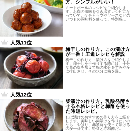
方。シンプルがいい！
ミートボールのレシピをご紹介しま
す。お肉の風味を引き出すレシピにな
っていて、ケチャップやソースなどの
いつもの調味料を使って、特別感…
人気11位
梅干しの作り方。この漬け方
が一番！王道レシピを解説
梅干しの作り方・漬け方をご紹介しま
す。梅干しを手作りする際には、十分
な量の塩を加えて梅の水分をすみやか
に排出させ、その水分に梅を浸…
人気12位
柴漬けの作り方。乳酸発酵さ
せる本格レシピと梅酢を使っ
た時短レシピ。
しば漬けのおすすめの作り方をご紹介
します。美味しい柴漬けを作りたいの
なら、やはり、赤紫蘇を使って漬ける
のが一番です。野菜と赤梅酢だ…