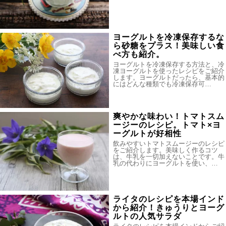
ヨーグルトを冷凍保存するな
ら砂糖をプラス！美味しい食
べ方も紹介。
ヨーグルトを冷凍保存する方法と、冷
凍ヨーグルトを使ったレシピをご紹介
します。ヨーグルトだったら、基本的
にはどんな種類でも冷凍保存可…
爽やかな味わい！トマトスム
ージーのレシピ。トマト×ヨ
ーグルトが好相性
飲みやすいトマトスムージーのレシピ
をご紹介します。美味しく作るコツ
は、牛乳を一切加えないことです。牛
乳の代わりにヨーグルトを使い、…
ライタのレシピを本場インド
から紹介！きゅうりとヨーグ
ルトの人気サラダ