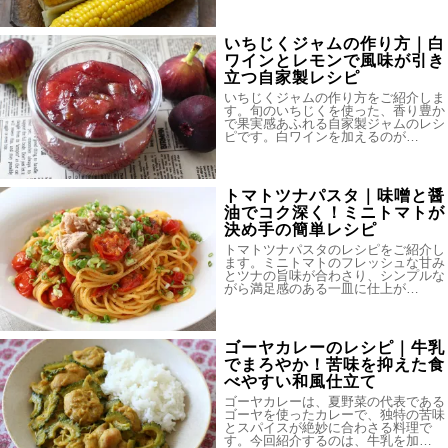
いちじくジャムの作り方｜白
ワインとレモンで風味が引き
立つ自家製レシピ
いちじくジャムの作り方をご紹介しま
す。旬のいちじくを使った、香り豊か
で果実感あふれる自家製ジャムのレシ
ピです。白ワインを加えるのが…
トマトツナパスタ｜味噌と醤
油でコク深く！ミニトマトが
決め手の簡単レシピ
トマトツナパスタのレシピをご紹介し
ます。ミニトマトのフレッシュな甘み
とツナの旨味が合わさり、シンプルな
がら満足感のある一皿に仕上が…
ゴーヤカレーのレシピ｜牛乳
でまろやか！苦味を抑えた食
べやすい和風仕立て
ゴーヤカレーは、夏野菜の代表である
ゴーヤを使ったカレーで、独特の苦味
とスパイスが絶妙に合わさる料理で
す。今回紹介するのは、牛乳を加…