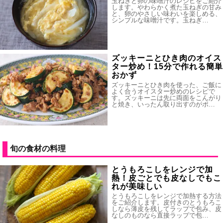
玉ねぎと卵の味噌汁のレシピをご紹介
します。やわらかく煮た玉ねぎの甘み
と、卵のやさしい味わいを楽しめる、
シンプルな味噌汁です。玉ねぎ…
ズッキーニとひき肉のオイス
ター炒め！15分で作れる簡単
おかず
ズッキーニとひき肉を使った、ご飯に
よく合うオイスター炒めのレシピで
す。ズッキーニは先に両面をこんがり
と焼き、いったん取り出すのがポ…
旬の食材の料理
とうもろこしをレンジで加
熱！皮ごとでも皮なしでもこ
れが美味しい
とうもろこしをレンジで加熱する方法
をご紹介します。皮付きのとうもろこ
しなら薄皮を残してラップで包み、皮
なしのものなら直接ラップで包…