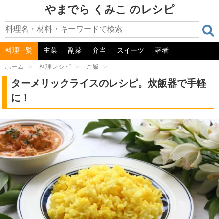
やまでら くみこ のレシピ
料理一覧
主菜
副菜
弁当
スイーツ
著者
ホーム
>
料理レシピ
>
ご飯
>
ターメリックライスのレシピ。炊飯器で手軽
に！