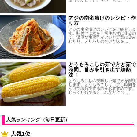
アジの南蛮漬けのレシピ・作
り方
アジの南蛮漬けのレシピをご紹介しま
す。味付けに水を一切使わずに作るの
で、濃厚な南蛮酢がアジと野菜に染み
わたり、メリハリのきいた味を…
とうもろこしの茹で方と茹で
時間。旨みを引き出す加熱
法！
とうもろこしの美味しい茹で方を解説
します。とうもろこしは、少し時間を
かけて塩茹でするのがおすすめです。
じっくり茹でると、芯などに含…
人気ランキング（毎日更新）
人気1位