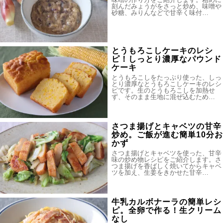
刻んだみょうがをさっと炒め、味噌や
砂糖、みりんなどで甘辛く味付…
とうもろこしケーキのレシ
ピ！しっとり濃厚なパウンド
ケーキ
とうもろこしをたっぷり使った、しっ
とり濃厚なとうもろこしケーキのレシ
ピです。生のとうもろこしを加熱せ
ず、そのまま生地に混ぜ込むため…
さつま揚げとキャベツの甘辛
炒め。ご飯が進む簡単10分お
かず
さつま揚げとキャベツを使った、甘辛
味の炒め物レシピをご紹介します。さ
つま揚げを香ばしく焼いてからキャベ
ツを加え、生姜をきかせた甘辛…
牛乳カルボナーラの簡単レシ
ピ。全卵で作る！生クリーム
なし