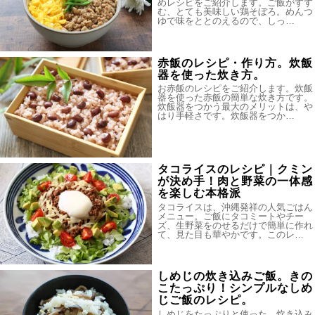
めレシピをご紹介します。ご飯がすす
む、とても美味しい鶏そぼろ。めんつ
ゆで味をととのえるので、しっ…
赤飯のレシピ・作り方。炊飯
器を使った炊き方。
お赤飯のレシピをご紹介します。炊飯
器を使った赤飯の簡単な炊き方です。
炊飯器をつかう最大のメリットは、や
はり手軽さです。炊飯器をつか…
タコライスのレシピ｜クミン
が決め手！肉と野菜の一体感
を楽しむ本格派
タコライスは、沖縄発祥の人気ごはん
メニュー。ご飯にタコミートやチー
ズ、生野菜をのせるだけで簡単に作れ
て、見た目も華やかです。このレ…
しめじの炊き込みご飯。きの
こたっぷり！シンプルなしめ
じご飯のレシピ。
しめじをたっぷりと使った、炊き込み