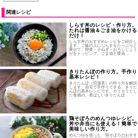
関連レシピ
しらす丼のレシピ・作り方。
たれは醤油＆ごま油をかける
だけ！
しらす丼のおすすめレシピをご紹介し
ます。ご飯の上にしらすをたっぷりと
乗せて、卵黄・小ねぎ・おろししょう
がをトッピング。ごま油と醤油…
きりたんぽの作り方。手作り
基本レシピ！
きりたんぽ（切蒲英）の作り方を解説
します。自宅で手作りできる、きりた
んぽの基本レシピです。カリカリとし
た食感の、香ばしいきりたんぽ…
鶏そぼろのめんつゆレシピ。
丼や弁当にも使える！簡単で
美味しい作り方。
めんつゆを使った、鶏そぼろのおすす