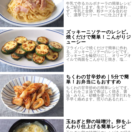
牛乳で作るカルボナーラの簡単レシピ
をご紹介します。生クリームは使わ
ず、牛乳と全卵、粉チーズを合わせ
て、濃厚でクリーミーに仕上げます…
ズッキーニソテーのレシピ。
焼くだけで簡単！こんがりジ
ューシー
フライパンで焼くだけで簡単に作れ
る、ズッキーニソテーのレシピです。
ズッキーニを輪切りにし、オリーブオ
イルで両面をこんがりと焼き、塩…
ちくわの甘辛炒め｜5分で簡
単！お弁当にもおすすめ
ちくわの甘辛炒めの簡単レシピです。
ちくわをごま油で香ばしく焼き、醤
油・みりん・砂糖を使った甘辛だれを
手早く絡めます。照りのあるたれ…
玉ねぎと卵の味噌汁。卵をふ
んわり仕上げる簡単レシピ