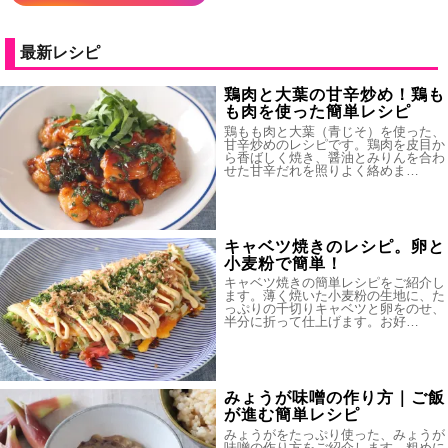
最新レシピ
鶏肉と大葉の甘辛炒め！鶏も
も肉を使った簡単レシピ
鶏もも肉と大葉（青じそ）を使った、
甘辛炒めのレシピです。鶏肉を皮目か
ら香ばしく焼き、醤油とみりんを合わ
せた甘辛だれを照りよく絡めま…
キャベツ焼きのレシピ。卵と
小麦粉で簡単！
キャベツ焼きの簡単レシピをご紹介し
ます。薄く焼いた小麦粉の生地に、た
っぷりの千切りキャベツと卵をのせ、
半分に折って仕上げます。お好…
みょうが味噌の作り方｜ご飯
が進む簡単レシピ
みょうがをたっぷり使った、みょうが
味噌の作り方をご紹介します。粗めに