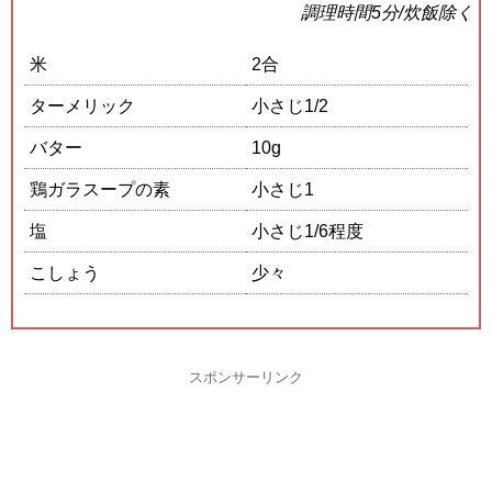
調理時間5分/炊飯除く
米
2合
ターメリック
小さじ1/2
バター
10g
鶏ガラスープの素
小さじ1
塩
小さじ1/6程度
こしょう
少々
スポンサーリンク