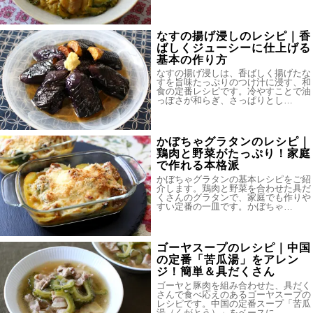
なすの揚げ浸しのレシピ｜香
ばしくジューシーに仕上げる
基本の作り方
なすの揚げ浸しは、香ばしく揚げたな
すを旨味たっぷりのつけ汁に浸す、和
食の定番レシピです。冷やすことで油
っぽさが和らぎ、さっぱりとし…
かぼちゃグラタンのレシピ｜
鶏肉と野菜がたっぷり！家庭
で作れる本格派
かぼちゃグラタンの基本レシピをご紹
介します。鶏肉と野菜を合わせた具だ
くさんのグラタンで、家庭でも作りや
すい定番の一皿です。かぼちゃ…
ゴーヤスープのレシピ｜中国
の定番「苦瓜湯」をアレン
ジ！簡単＆具だくさん
ゴーヤと豚肉を組み合わせた、具だく
さんで食べ応えのあるゴーヤスープの
レシピです。中国の定番スープ「苦瓜
湯（くがとう）」をベースに、…