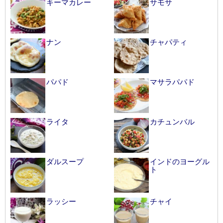
キーマカレー
サモサ
ナン
チャパティ
パパド
マサラパパド
ライタ
カチュンバル
ダルスープ
インドのヨーグル
ト
ラッシー
チャイ