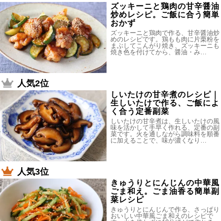
ズッキーニと鶏肉の甘辛醤油
炒めレシピ。ご飯に合う簡単
おかず
ズッキーニと鶏肉で作る、甘辛醤油炒
めのレシピです。鶏もも肉に片栗粉を
まぶしてこんがり焼き、ズッキーニも
焼き色を付けてから、醤油・み…
人気2位
しいたけの甘辛煮のレシピ｜
生しいたけで作る、ご飯によ
く合う定番副菜
しいたけの甘辛煮は、生しいたけの風
味を活かして手早く作れる、定番の副
菜です。火を通しながら調味料を順番
に加えることで、味が濃くなり…
人気3位
きゅうりとにんじんの中華風
ごま和え。ごま油香る簡単副
菜レシピ
きゅうりとにんじんで作る、さっぱり
おいしい中華風ごま和えのレシピで