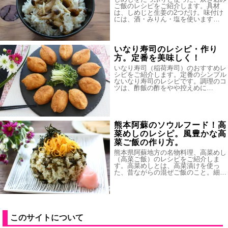
ご飯のレシピをご紹介します。具材
は、しめじと生姜の2つだけ。味付け
には、酒・みりん・塩を使います…
いなり寿司のレシピ・作り
方。定番を美味しく！
いなり寿司（稲荷寿司）のおすすめレ
シピをご紹介します。定番のシンプル
ないなり寿司のレシピです。調理のコ
ツは、酢飯の酢をやや控えめに…
熊本阿蘇のソウルフード！高
菜めしのレシピ。風豊かな高
菜ご飯の作り方。
熊本県阿蘇地方の名物料理、高菜めし
（高菜ご飯）のレシピをご紹介しま
す。高菜めしとは、高菜漬けを使っ
た、昔ながらの混ぜご飯のこと。細…
このサイトについて