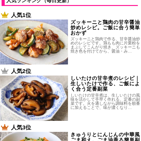
人気ランキング（毎日更新）
人気1位
ズッキーニと鶏肉の甘辛醤油
炒めレシピ。ご飯に合う簡単
おかず
ズッキーニと鶏肉で作る、甘辛醤油炒
めのレシピです。鶏もも肉に片栗粉を
まぶしてこんがり焼き、ズッキーニも
焼き色を付けてから、醤油・み…
人気2位
しいたけの甘辛煮のレシピ｜
生しいたけで作る、ご飯によ
く合う定番副菜
しいたけの甘辛煮は、生しいたけの風
味を活かして手早く作れる、定番の副
菜です。火を通しながら調味料を順番
に加えることで、味が濃くなり…
人気3位
きゅうりとにんじんの中華風
ごま和え。ごま油香る簡単副