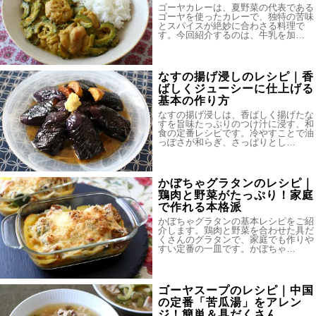
ゴーヤカレーは、夏野菜の代表である
ゴーヤを使ったカレーで、独特の苦味
とスパイスが絶妙に合わさる料理で
す。今回紹介するのは、牛乳を加…
なすの揚げ浸しのレシピ｜香
ばしくジューシーに仕上げる
基本の作り方
なすの揚げ浸しは、香ばしく揚げたな
すを旨味たっぷりのつけ汁に浸す、和
食の定番レシピです。冷やすことで油
っぽさが和らぎ、さっぱりとし…
かぼちゃグラタンのレシピ｜
鶏肉と野菜がたっぷり！家庭
で作れる本格派
かぼちゃグラタンの基本レシピをご紹
介します。鶏肉と野菜を合わせた具だ
くさんのグラタンで、家庭でも作りや
すい定番の一皿です。かぼちゃ…
ゴーヤスープのレシピ｜中国
の定番「苦瓜湯」をアレン
ジ！簡単＆具だくさん