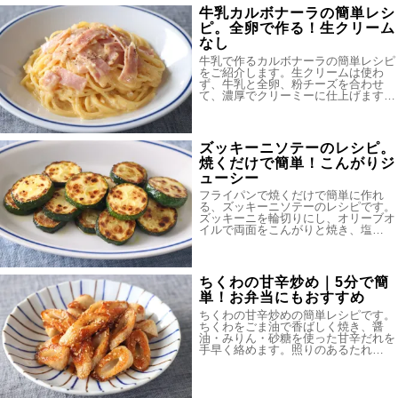
牛乳カルボナーラの簡単レシ
ピ。全卵で作る！生クリーム
なし
牛乳で作るカルボナーラの簡単レシピ
をご紹介します。生クリームは使わ
ず、牛乳と全卵、粉チーズを合わせ
て、濃厚でクリーミーに仕上げます…
ズッキーニソテーのレシピ。
焼くだけで簡単！こんがりジ
ューシー
フライパンで焼くだけで簡単に作れ
る、ズッキーニソテーのレシピです。
ズッキーニを輪切りにし、オリーブオ
イルで両面をこんがりと焼き、塩…
ちくわの甘辛炒め｜5分で簡
単！お弁当にもおすすめ
ちくわの甘辛炒めの簡単レシピです。
ちくわをごま油で香ばしく焼き、醤
油・みりん・砂糖を使った甘辛だれを
手早く絡めます。照りのあるたれ…