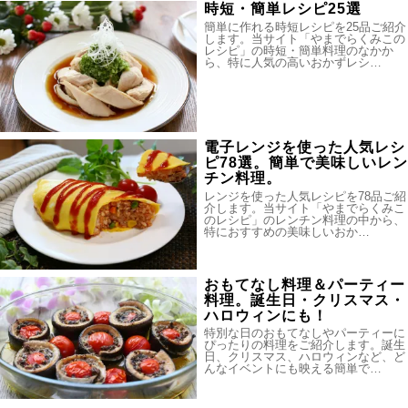
時短・簡単レシピ25選
簡単に作れる時短レシピを25品ご紹介
します。当サイト「やまでらくみこの
レシピ」の時短・簡単料理のなかか
ら、特に人気の高いおかずレシ…
電子レンジを使った人気レシ
ピ78選。簡単で美味しいレン
チン料理。
レンジを使った人気レシピを78品ご紹
介します。当サイト「やまでらくみこ
のレシピ」のレンチン料理の中から、
特におすすめの美味しいおか…
おもてなし料理＆パーティー
料理。誕生日・クリスマス・
ハロウィンにも！
特別な日のおもてなしやパーティーに
ぴったりの料理をご紹介します。誕生
日、クリスマス、ハロウィンなど、ど
んなイベントにも映える簡単で…