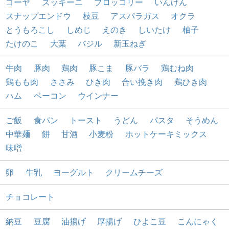
ゴーヤ
ズッキーニ
ブロッコリー
いんげん
スナップエンドウ
枝豆
アスパラガス
オクラ
とうもろこし
しめじ
えのき
しいたけ
柚子
たけのこ
大葉
バジル
新玉ねぎ
牛肉
豚肉
鶏肉
豚こま
豚バラ
鶏むね肉
鶏もも肉
ささみ
ひき肉
合い挽き肉
鶏ひき肉
ハム
ベーコン
ウインナー
ご飯
食パン
トースト
うどん
パスタ
そうめん
中華麺
餅
甘酒
小麦粉
ホットケーキミックス
味噌
卵
牛乳
ヨーグルト
クリームチーズ
チョコレート
納豆
豆腐
油揚げ
厚揚げ
ひよこ豆
こんにゃく