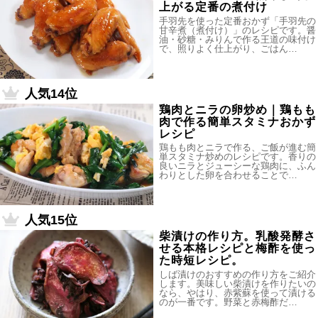
上がる定番の煮付け
手羽先を使った定番おかず「手羽先の
甘辛煮（煮付け）」のレシピです。醤
油・砂糖・みりんで作る王道の味付け
で、照りよく仕上がり、ごはん…
人気14位
鶏肉とニラの卵炒め｜鶏もも
肉で作る簡単スタミナおかず
レシピ
鶏もも肉とニラで作る、ご飯が進む簡
単スタミナ炒めのレシピです。香りの
良いニラとジューシーな鶏肉に、ふん
わりとした卵を合わせることで…
人気15位
柴漬けの作り方。乳酸発酵さ
せる本格レシピと梅酢を使っ
た時短レシピ。
しば漬けのおすすめの作り方をご紹介
します。美味しい柴漬けを作りたいの
なら、やはり、赤紫蘇を使って漬ける
のが一番です。野菜と赤梅酢だ…