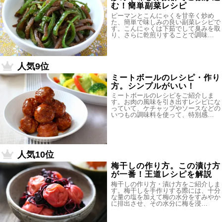
む！簡単副菜レシピ
ピーマンとこんにゃくを甘辛く炒め
た、簡単で味しみの良い副菜レシピで
す。こんにゃくは下茹でして臭みを取
り、さらに乾煎りすることで調味…
人気9位
ミートボールのレシピ・作り
方。シンプルがいい！
ミートボールのレシピをご紹介しま
す。お肉の風味を引き出すレシピにな
っていて、ケチャップやソースなどの
いつもの調味料を使って、特別感…
人気10位
梅干しの作り方。この漬け方
が一番！王道レシピを解説
梅干しの作り方・漬け方をご紹介しま
す。梅干しを手作りする際には、十分
な量の塩を加えて梅の水分をすみやか
に排出させ、その水分に梅を浸…