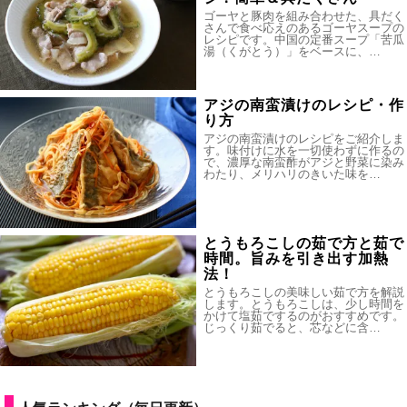
ゴーヤと豚肉を組み合わせた、具だく
さんで食べ応えのあるゴーヤスープの
レシピです。中国の定番スープ「苦瓜
湯（くがとう）」をベースに、…
アジの南蛮漬けのレシピ・作
り方
アジの南蛮漬けのレシピをご紹介しま
す。味付けに水を一切使わずに作るの
で、濃厚な南蛮酢がアジと野菜に染み
わたり、メリハリのきいた味を…
とうもろこしの茹で方と茹で
時間。旨みを引き出す加熱
法！
とうもろこしの美味しい茹で方を解説
します。とうもろこしは、少し時間を
かけて塩茹でするのがおすすめです。
じっくり茹でると、芯などに含…