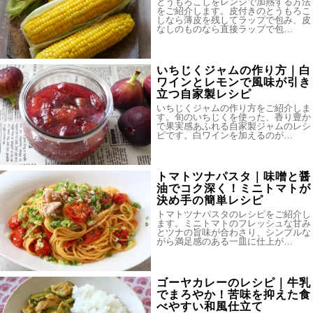
とうもろこしをレンジで加熱する方法
をご紹介します。皮付きのとうもろこ
しなら薄皮を残してラップで包み、皮
なしのものなら直接ラップで包…
いちじくジャムの作り方｜白
ワインとレモンで風味が引き
立つ自家製レシピ
いちじくジャムの作り方をご紹介しま
す。旬のいちじくを使った、香り豊か
で果実感あふれる自家製ジャムのレシ
ピです。白ワインを加えるのが…
トマトツナパスタ｜味噌と醤
油でコク深く！ミニトマトが
決め手の簡単レシピ
トマトツナパスタのレシピをご紹介し
ます。ミニトマトのフレッシュな甘み
とツナの旨味が合わさり、シンプルな
がら満足感のある一皿に仕上が…
ゴーヤカレーのレシピ｜牛乳
でまろやか！苦味を抑えた食
べやすい和風仕立て