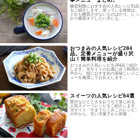
糖質制限におすすめの人気レシピ91品
をご紹介します。使っている食材は、
どれも糖質が少ないものばかり。しっ
かり糖質オフしたい方にも、…
おつまみの人気レシピ284
品。定番メニューが盛り沢
山！簡単料理を紹介
おつまみの人気レシピを284品ご紹介
します。当サイトのお酒に合う料理の
中から、特におすすめの美味しいメニ
ューを厳選してお伝えします…
スイーツの人気レシピ64選
贅沢なひとときをおうちで楽しめる、
人気スイーツレシピをご紹介します。
当サイト「やまでらくみこのレシピ」
の中から、甘い洋菓子から和菓…