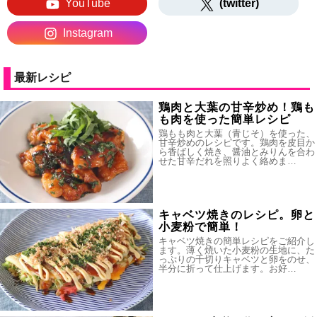
YouTube
(twitter)
Instagram
最新レシピ
鶏肉と大葉の甘辛炒め！鶏も
も肉を使った簡単レシピ
鶏もも肉と大葉（青じそ）を使った、
甘辛炒めのレシピです。鶏肉を皮目か
ら香ばしく焼き、醤油とみりんを合わ
せた甘辛だれを照りよく絡めま…
キャベツ焼きのレシピ。卵と
小麦粉で簡単！
キャベツ焼きの簡単レシピをご紹介し
ます。薄く焼いた小麦粉の生地に、た
っぷりの千切りキャベツと卵をのせ、
半分に折って仕上げます。お好…