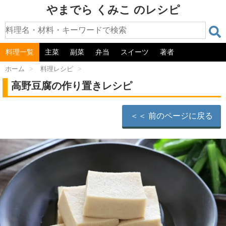
やまでら くみこ のレシピ
料理一覧
主菜
副菜
弁当
スイーツ
著者
ホーム
>
料理レシピ
>
高野豆腐の作り置きレシピ
＜＜ 前のページに戻る