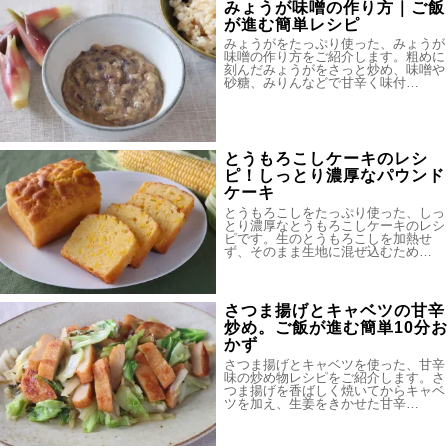
みょうが味噌の作り方｜ご飯
が進む簡単レシピ
みょうがをたっぷり使った、みょうが
味噌の作り方をご紹介します。粗めに
刻んだみょうがをさっと炒め、味噌や
砂糖、みりんなどで甘辛く味付…
とうもろこしケーキのレシ
ピ！しっとり濃厚なパウンド
ケーキ
とうもろこしをたっぷり使った、しっ
とり濃厚なとうもろこしケーキのレシ
ピです。生のとうもろこしを加熱せ
ず、そのまま生地に混ぜ込むため…
さつま揚げとキャベツの甘辛
炒め。ご飯が進む簡単10分お
かず
さつま揚げとキャベツを使った、甘辛
味の炒め物レシピをご紹介します。さ
つま揚げを香ばしく焼いてからキャベ
ツを加え、生姜をきかせた甘辛…