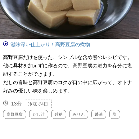
滋味深い仕上がり！高野豆腐の煮物
高野豆腐だけを使った、シンプルな含め煮のレシピです。
他に具材を加えずに作るので、高野豆腐の魅力を存分に堪
能することができます。
だしの旨味と高野豆腐のコクが口の中に広がって、オトナ
好みの優しい味を楽しめます。
13分
冷蔵で4日
高野豆腐
だし汁
砂糖
みりん
醤油
塩