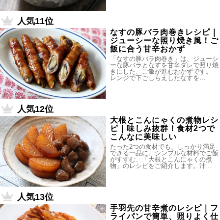
人気11位
なすの豚バラ肉巻きレシピ｜
ジューシーな照り焼き風！ご
飯に合う甘辛おかず
「なすの豚バラ肉巻き」は、ジューシ
ーな豚バラとなすを甘辛ダレで照り焼
きにした、ご飯が進むおかずです。
レンジで下ごしらえしたなすを…
人気12位
大根とこんにゃくの煮物レシ
ピ｜味しみ抜群！食材2つで
こんなに美味しい
たった2つの食材でも、しっかり満足
できる一品に。シンプルな材料でご飯
がすすむ、「大根とこんにゃくの煮
物」のレシピをご紹介します。汁…
人気13位
手羽先の甘辛煮のレシピ｜フ
ライパンで簡単、照りよく仕