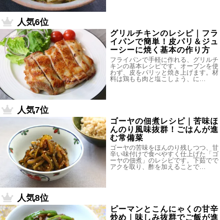
人気6位
グリルチキンのレシピ｜フラ
イパンで簡単！皮パリ＆ジュ
ーシーに焼く基本の作り方
フライパンで手軽に作れる、グリルチ
キンの基本レシピです。オーブンを使
わず、皮をパリッと焼き上げます。材
料は鶏もも肉と塩こしょう、に…
人気7位
ゴーヤの佃煮レシピ｜苦味ほ
んのり風味抜群！ごはんが進
む常備菜
ゴーヤの苦味をほんのり残しつつ、甘
辛い味付けで食べやすく仕上げた「ゴ
ーヤの佃煮」のレシピです。下茹でで
アクを取り、酢を加えることで…
人気8位
ピーマンとこんにゃくの甘辛
炒め｜味しみ抜群でご飯が進