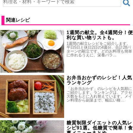
関連レシピ
1週間の献立。全4週間分！便
利な買い物リストも。
1週間の献立レシピをご紹介します。
平日5日と休日2日の4週分、合計28パ
ターンの献立です。どのお料理も簡単
に作れるうえに、栄養バラ…
お弁当おかずのレシピ！人気
ランキング
「お弁当おかず」のレシピを人気順に
ご紹介します。ランキングは、アクセ
ス数をもとに入れ替えています。メイ
ン料理から副菜まで、幅広い種…
糖質制限ダイエットの人気レ
シピ91選。低糖質で簡単！食
事メニューまとめ。