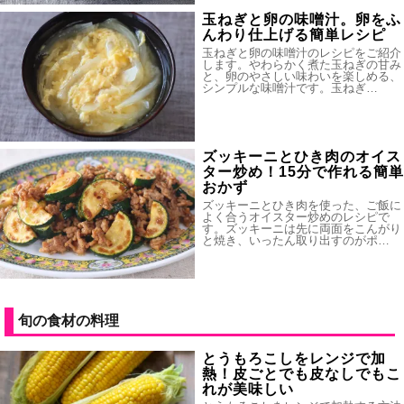
玉ねぎと卵の味噌汁。卵をふ
んわり仕上げる簡単レシピ
玉ねぎと卵の味噌汁のレシピをご紹介
します。やわらかく煮た玉ねぎの甘み
と、卵のやさしい味わいを楽しめる、
シンプルな味噌汁です。玉ねぎ…
ズッキーニとひき肉のオイス
ター炒め！15分で作れる簡単
おかず
ズッキーニとひき肉を使った、ご飯に
よく合うオイスター炒めのレシピで
す。ズッキーニは先に両面をこんがり
と焼き、いったん取り出すのがポ…
旬の食材の料理
とうもろこしをレンジで加
熱！皮ごとでも皮なしでもこ
れが美味しい