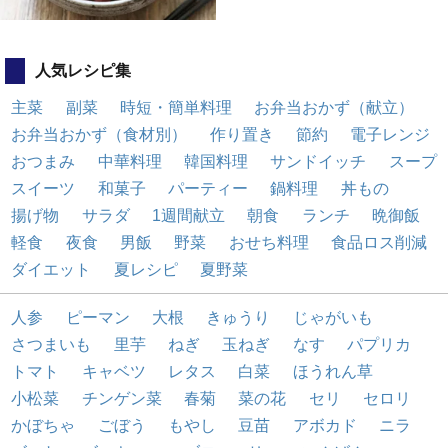
人気レシピ集
主菜
副菜
時短・簡単料理
お弁当おかず（献立）
お弁当おかず（食材別）
作り置き
節約
電子レンジ
おつまみ
中華料理
韓国料理
サンドイッチ
スープ
スイーツ
和菓子
パーティー
鍋料理
丼もの
揚げ物
サラダ
1週間献立
朝食
ランチ
晩御飯
軽食
夜食
男飯
野菜
おせち料理
食品ロス削減
ダイエット
夏レシピ
夏野菜
人参
ピーマン
大根
きゅうり
じゃがいも
さつまいも
里芋
ねぎ
玉ねぎ
なす
パプリカ
トマト
キャベツ
レタス
白菜
ほうれん草
小松菜
チンゲン菜
春菊
菜の花
セリ
セロリ
かぼちゃ
ごぼう
もやし
豆苗
アボカド
ニラ