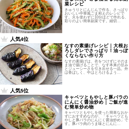
菜レシピ
きゅうりとにんじんで作る、さっぱり
おいしい中華風ごま和えのレシピで
す。火を使わずに10分ほどで作れる、
彩りのよい簡単副菜です。細切…
人気4位
なすの素揚げレシピ｜大根お
ろしダレでさっぱり！油っぽ
くならない作り方
なすの素揚げは、衣をつけずにそのま
ま油で揚げることで、なす本来の甘み
とジューシーさを引き出せる一品。外
は香ばしく、中はとろけるよう…
人気5位
キャベツともやしと豚バラの
にんにく醤油炒め｜ご飯が進
む簡単炒め物
キャベツともやしを使った簡単なおか
ずにおすすめなのが、「キャベツとも
やしと豚バラのにんにく醤油炒め」で
す。豚バラ肉のうま味とにんに…