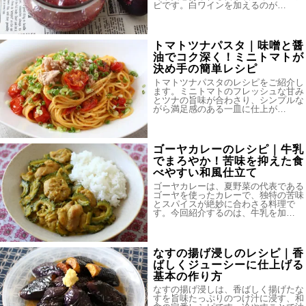
ピです。白ワインを加えるのが…
トマトツナパスタ｜味噌と醤
油でコク深く！ミニトマトが
決め手の簡単レシピ
トマトツナパスタのレシピをご紹介し
ます。ミニトマトのフレッシュな甘み
とツナの旨味が合わさり、シンプルな
がら満足感のある一皿に仕上が…
ゴーヤカレーのレシピ｜牛乳
でまろやか！苦味を抑えた食
べやすい和風仕立て
ゴーヤカレーは、夏野菜の代表である
ゴーヤを使ったカレーで、独特の苦味
とスパイスが絶妙に合わさる料理で
す。今回紹介するのは、牛乳を加…
なすの揚げ浸しのレシピ｜香
ばしくジューシーに仕上げる
基本の作り方
なすの揚げ浸しは、香ばしく揚げたな
すを旨味たっぷりのつけ汁に浸す、和