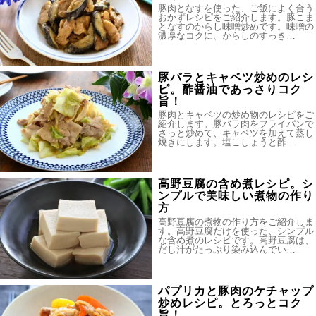
豚肉となすを使った、ご飯によく合う
おかずレシピをご紹介します。豚こま
となすのからし味噌炒めです。味噌の
濃厚なコクに、からしのすっき…
豚バラとキャベツ炒めのレシ
ピ。酢醤油であっさりコク
旨！
豚肉とキャベツの炒め物のレシピをご
紹介します。豚バラ肉をフライパンで
さっと炒めて、キャベツを加えて蒸し
焼きにします。塩こしょうと酢…
高野豆腐の含め煮レシピ。シ
ンプルで美味しい煮物の作り
方
高野豆腐の煮物の作り方をご紹介しま
す。高野豆腐だけを使った、シンプル
な含め煮のレシピです。高野豆腐は、
だし汁がたっぷり染み込んでい…
パプリカと豚肉のケチャップ
炒めレシピ。とろっとコク
旨！