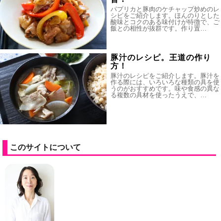
パプリカと豚肉のケチャップ炒めのレ
シピをご紹介します。ほんのりとした
酸味とコクのある味付けが特徴で、ご
飯との相性が抜群です。作り置…
豚汁のレシピ。王道の作り
方！
豚汁のレシピをご紹介します。豚汁を
作る際には、いろいろな種類の具を使
うのがおすすめです。味や食感の異な
る複数の具材を使ったうえで、…
このサイトについて