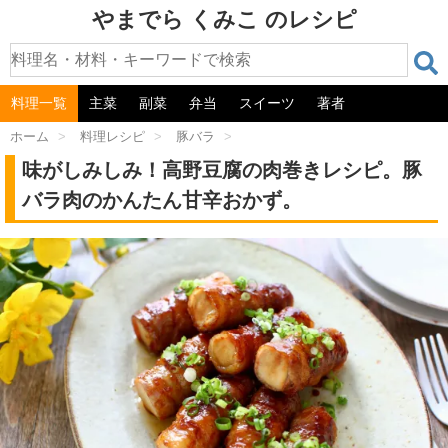
やまでら くみこ のレシピ
料理一覧
主菜
副菜
弁当
スイーツ
著者
ホーム
>
料理レシピ
>
豚バラ
>
味がしみしみ！高野豆腐の肉巻きレシピ。豚
バラ肉のかんたん甘辛おかず。