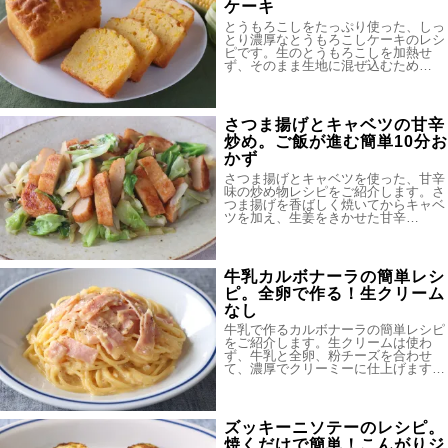
ケーキ
とうもろこしをたっぷり使った、しっ
とり濃厚なとうもろこしケーキのレシ
ピです。生のとうもろこしを加熱せ
ず、そのまま生地に混ぜ込むため…
さつま揚げとキャベツの甘辛
炒め。ご飯が進む簡単10分お
かず
さつま揚げとキャベツを使った、甘辛
味の炒め物レシピをご紹介します。さ
つま揚げを香ばしく焼いてからキャベ
ツを加え、生姜をきかせた甘辛…
牛乳カルボナーラの簡単レシ
ピ。全卵で作る！生クリーム
なし
牛乳で作るカルボナーラの簡単レシピ
をご紹介します。生クリームは使わ
ず、牛乳と全卵、粉チーズを合わせ
て、濃厚でクリーミーに仕上げます…
ズッキーニソテーのレシピ。
焼くだけで簡単！こんがりジ