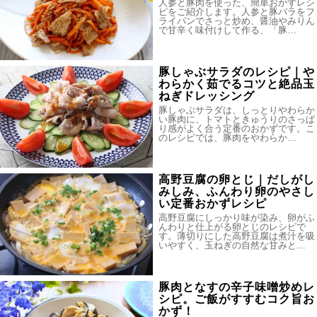
人参と豚肉を使った、簡単おかずレシ
ピをご紹介します。人参と豚バラをフ
ライパンでさっと炒め、醤油やみりん
で甘辛く味付けして作る、「豚…
豚しゃぶサラダのレシピ｜や
わらかく茹でるコツと絶品玉
ねぎドレッシング
豚しゃぶサラダは、しっとりやわらか
い豚肉に、トマトときゅうりのさっぱ
り感がよく合う定番のおかずです。こ
のレシピでは、豚肉をやわらか…
高野豆腐の卵とじ｜だしがし
みしみ、ふんわり卵のやさし
い定番おかずレシピ
高野豆腐にしっかり味が染み、卵がふ
んわりと仕上がる卵とじのレシピで
す。薄切りにした高野豆腐は煮汁を吸
いやすく、玉ねぎの自然な甘みと…
豚肉となすの辛子味噌炒めレ
シピ。ご飯がすすむコク旨お
かず！