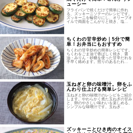
ューシー
フライパンで焼くだけで簡単に作れ
る、ズッキーニソテーのレシピです。
ズッキーニを輪切りにし、オリーブオ
イルで両面をこんがりと焼き、塩…
ちくわの甘辛炒め｜5分で簡
単！お弁当にもおすすめ
ちくわの甘辛炒めの簡単レシピです。
ちくわをごま油で香ばしく焼き、醤
油・みりん・砂糖を使った甘辛だれを
手早く絡めます。照りのあるたれ…
玉ねぎと卵の味噌汁。卵をふ
んわり仕上げる簡単レシピ
玉ねぎと卵の味噌汁のレシピをご紹介
します。やわらかく煮た玉ねぎの甘み
と、卵のやさしい味わいを楽しめる、
シンプルな味噌汁です。玉ねぎ…
ズッキーニとひき肉のオイス