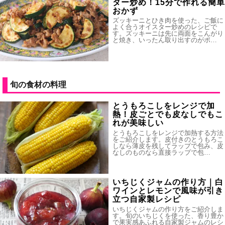
ター炒め！15分で作れる簡単
おかず
ズッキーニとひき肉を使った、ご飯に
よく合うオイスター炒めのレシピで
す。ズッキーニは先に両面をこんがり
と焼き、いったん取り出すのがポ…
旬の食材の料理
とうもろこしをレンジで加
熱！皮ごとでも皮なしでもこ
れが美味しい
とうもろこしをレンジで加熱する方法
をご紹介します。皮付きのとうもろこ
しなら薄皮を残してラップで包み、皮
なしのものなら直接ラップで包…
いちじくジャムの作り方｜白
ワインとレモンで風味が引き
立つ自家製レシピ
いちじくジャムの作り方をご紹介しま
す。旬のいちじくを使った、香り豊か
で果実感あふれる自家製ジャムのレシ