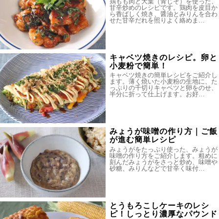
鶏もも肉と大葉（青じそ）を使った、
甘辛炒めのレシピです。鶏肉を皮目か
ら香ばしく焼き、醤油とみりんを合わ
せた甘辛だれを照りよく絡めま…
キャベツ焼きのレシピ。卵と
小麦粉で簡単！
キャベツ焼きの簡単レシピをご紹介し
ます。薄く焼いた小麦粉の生地に、た
っぷりの千切りキャベツと卵をのせ、
半分に折って仕上げます。お好…
みょうが味噌の作り方｜ご飯
が進む簡単レシピ
みょうがをたっぷり使った、みょうが
味噌の作り方をご紹介します。粗めに
刻んだみょうがをさっと炒め、味噌や
砂糖、みりんなどで甘辛く味付…
とうもろこしケーキのレシ
ピ！しっとり濃厚なパウンド