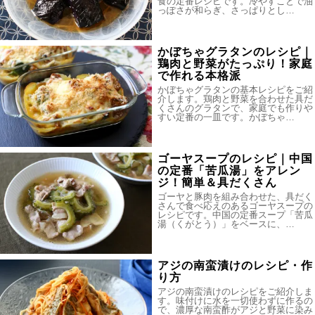
食の定番レシピです。冷やすことで油
っぽさが和らぎ、さっぱりとし…
かぼちゃグラタンのレシピ｜
鶏肉と野菜がたっぷり！家庭
で作れる本格派
かぼちゃグラタンの基本レシピをご紹
介します。鶏肉と野菜を合わせた具だ
くさんのグラタンで、家庭でも作りや
すい定番の一皿です。かぼちゃ…
ゴーヤスープのレシピ｜中国
の定番「苦瓜湯」をアレン
ジ！簡単＆具だくさん
ゴーヤと豚肉を組み合わせた、具だく
さんで食べ応えのあるゴーヤスープの
レシピです。中国の定番スープ「苦瓜
湯（くがとう）」をベースに、…
アジの南蛮漬けのレシピ・作
り方
アジの南蛮漬けのレシピをご紹介しま
す。味付けに水を一切使わずに作るの
で、濃厚な南蛮酢がアジと野菜に染み