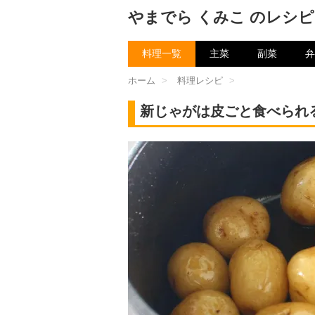
やまでら くみこ のレシピ
料理一覧
主菜
副菜
弁
ホーム
>
料理レシピ
>
新じゃがは皮ごと食べられ