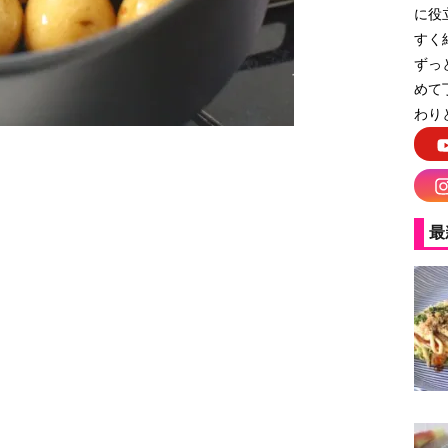
に役
すく
ずっ
めて
わり
最