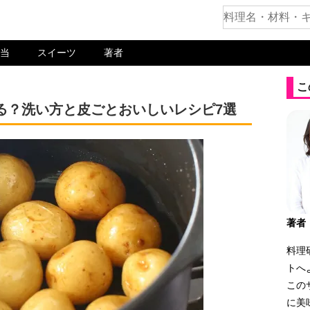
当
スイーツ
著者
こ
る？洗い方と皮ごとおいしいレシピ7選
著者
料理
トへ
この
に美