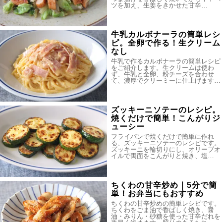
ツを加え、生姜をきかせた甘辛…
牛乳カルボナーラの簡単レシ
ピ。全卵で作る！生クリーム
なし
牛乳で作るカルボナーラの簡単レシピ
をご紹介します。生クリームは使わ
ず、牛乳と全卵、粉チーズを合わせ
て、濃厚でクリーミーに仕上げます…
ズッキーニソテーのレシピ。
焼くだけで簡単！こんがりジ
ューシー
フライパンで焼くだけで簡単に作れ
る、ズッキーニソテーのレシピです。
ズッキーニを輪切りにし、オリーブオ
イルで両面をこんがりと焼き、塩…
ちくわの甘辛炒め｜5分で簡
単！お弁当にもおすすめ
ちくわの甘辛炒めの簡単レシピです。
ちくわをごま油で香ばしく焼き、醤
油・みりん・砂糖を使った甘辛だれを