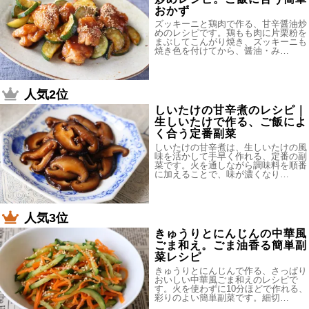
おかず
ズッキーニと鶏肉で作る、甘辛醤油炒
めのレシピです。鶏もも肉に片栗粉を
まぶしてこんがり焼き、ズッキーニも
焼き色を付けてから、醤油・み…
人気2位
しいたけの甘辛煮のレシピ｜
生しいたけで作る、ご飯によ
く合う定番副菜
しいたけの甘辛煮は、生しいたけの風
味を活かして手早く作れる、定番の副
菜です。火を通しながら調味料を順番
に加えることで、味が濃くなり…
人気3位
きゅうりとにんじんの中華風
ごま和え。ごま油香る簡単副
菜レシピ
きゅうりとにんじんで作る、さっぱり
おいしい中華風ごま和えのレシピで
す。火を使わずに10分ほどで作れる、
彩りのよい簡単副菜です。細切…