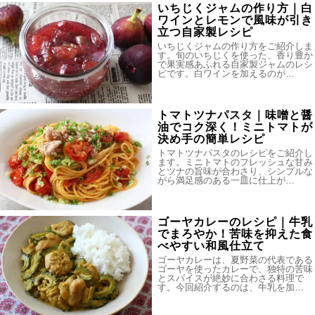
いちじくジャムの作り方｜白
ワインとレモンで風味が引き
立つ自家製レシピ
いちじくジャムの作り方をご紹介しま
す。旬のいちじくを使った、香り豊か
で果実感あふれる自家製ジャムのレシ
ピです。白ワインを加えるのが…
トマトツナパスタ｜味噌と醤
油でコク深く！ミニトマトが
決め手の簡単レシピ
トマトツナパスタのレシピをご紹介し
ます。ミニトマトのフレッシュな甘み
とツナの旨味が合わさり、シンプルな
がら満足感のある一皿に仕上が…
ゴーヤカレーのレシピ｜牛乳
でまろやか！苦味を抑えた食
べやすい和風仕立て
ゴーヤカレーは、夏野菜の代表である
ゴーヤを使ったカレーで、独特の苦味
とスパイスが絶妙に合わさる料理で
す。今回紹介するのは、牛乳を加…