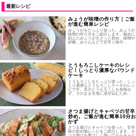
最新レシピ
みょうが味噌の作り方｜ご飯
が進む簡単レシピ
みょうがをたっぷり使った、みょうが
味噌の作り方をご紹介します。粗めに
刻んだみょうがをさっと炒め、味噌や
砂糖、みりんなどで甘辛く味付…
とうもろこしケーキのレシ
ピ！しっとり濃厚なパウンド
ケーキ
とうもろこしをたっぷり使った、しっ
とり濃厚なとうもろこしケーキのレシ
ピです。生のとうもろこしを加熱せ
ず、そのまま生地に混ぜ込むため…
さつま揚げとキャベツの甘辛
炒め。ご飯が進む簡単10分お
かず
さつま揚げとキャベツを使った、甘辛
味の炒め物レシピをご紹介します。さ
つま揚げを香ばしく焼いてからキャベ