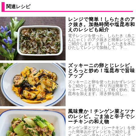
関連レシピ
レンジで簡単！しらたきのア
ク抜き。加熱時間や塩昆布和
えのレシピも紹介
電子レンジを使った、しらたき（糸こ
んにゃく）のアク抜きと簡単レシピを
ご紹介します。まず、しらたきを水に
ひたしてレンジで加熱して、下…
ズッキーニの卵とじレシピ。
とろっと炒め！塩昆布で旨味
アップ
ズッキーニと卵を使ったおかずレシピ
をご紹介します。作り方は簡単で、ズ
ッキーニを薄切りにして軽く炒め、塩
昆布を加えます。溶き卵を回し…
風味豊か！チンゲン菜とツナ
のレシピ。ごま油と辛子でシ
ーチキンの和え物
チンゲン菜とツナ（シーチキン）を使
った簡単おかずレシピをご紹介しま
す。チンゲン菜をレンジでチンして、