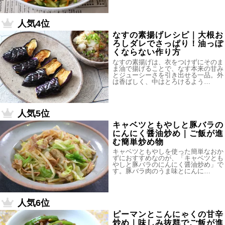
人気4位
なすの素揚げレシピ｜大根お
ろしダレでさっぱり！油っぽ
くならない作り方
なすの素揚げは、衣をつけずにそのま
ま油で揚げることで、なす本来の甘み
とジューシーさを引き出せる一品。外
は香ばしく、中はとろけるよう…
人気5位
キャベツともやしと豚バラの
にんにく醤油炒め｜ご飯が進
む簡単炒め物
キャベツともやしを使った簡単なおか
ずにおすすめなのが、「キャベツとも
やしと豚バラのにんにく醤油炒め」で
す。豚バラ肉のうま味とにんに…
人気6位
ピーマンとこんにゃくの甘辛
炒め｜味しみ抜群でご飯が進