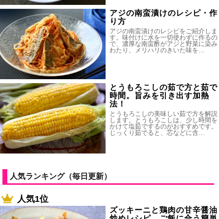
アジの南蛮漬けのレシピ・作
り方
アジの南蛮漬けのレシピをご紹介しま
す。味付けに水を一切使わずに作るの
で、濃厚な南蛮酢がアジと野菜に染み
わたり、メリハリのきいた味を…
とうもろこしの茹で方と茹で
時間。旨みを引き出す加熱
法！
とうもろこしの美味しい茹で方を解説
します。とうもろこしは、少し時間を
かけて塩茹でするのがおすすめです。
じっくり茹でると、芯などに含…
人気ランキング（毎日更新）
人気1位
ズッキーニと鶏肉の甘辛醤油
炒めレシピ。ご飯に合う簡単