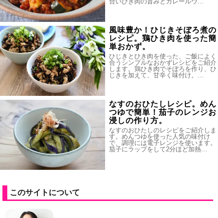
合いびき肉の旨みとカレールウ…
風味豊か！ひじきそぼろ煮の
レシピ。鶏ひき肉を使った簡
単おかず。
ひじきとひき肉を使った、ご飯によく
合うシンプルなおかずレシピをご紹介
します。鶏ひき肉でそぼろを作り、ひ
じきを加えて、甘辛く味付け。…
なすのおひたしレシピ。めん
つゆで簡単！茄子のレンジお
浸しの作り方。
なすのおひたしのレシピをご紹介しま
す。めんつゆを使った人気の味付け
で、調理には電子レンジを使います。
茄子にラップをして2分ほど加熱…
このサイトについて