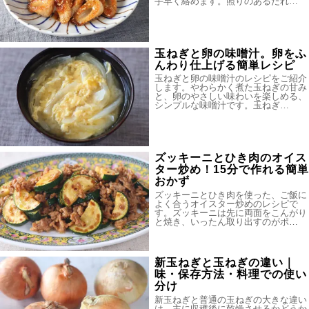
手早く絡めます。照りのあるたれ…
玉ねぎと卵の味噌汁。卵をふ
んわり仕上げる簡単レシピ
玉ねぎと卵の味噌汁のレシピをご紹介
します。やわらかく煮た玉ねぎの甘み
と、卵のやさしい味わいを楽しめる、
シンプルな味噌汁です。玉ねぎ…
ズッキーニとひき肉のオイス
ター炒め！15分で作れる簡単
おかず
ズッキーニとひき肉を使った、ご飯に
よく合うオイスター炒めのレシピで
す。ズッキーニは先に両面をこんがり
と焼き、いったん取り出すのがポ…
新玉ねぎと玉ねぎの違い｜
味・保存方法・料理での使い
分け
新玉ねぎと普通の玉ねぎの大きな違い
は、主に収穫後に乾燥させるかどうか