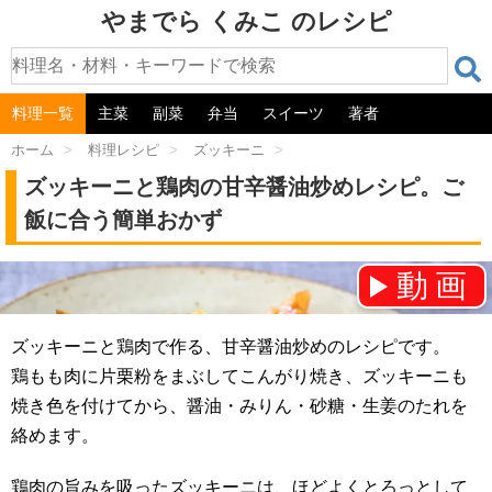
やまでら くみこ のレシピ
料理一覧
主菜
副菜
弁当
スイーツ
著者
ホーム
>
料理レシピ
>
ズッキーニ
>
ズッキーニと鶏肉の甘辛醤油炒めレシピ。ご
飯に合う簡単おかず
動画
チャンネル登録をお願いします！⇒
ズッキーニと鶏肉で作る、甘辛醤油炒めのレシピです。
鶏もも肉に片栗粉をまぶしてこんがり焼き、ズッキーニも
焼き色を付けてから、醤油・みりん・砂糖・生姜のたれを
絡めます。
鶏肉の旨みを吸ったズッキーニは、ほどよくとろっとして