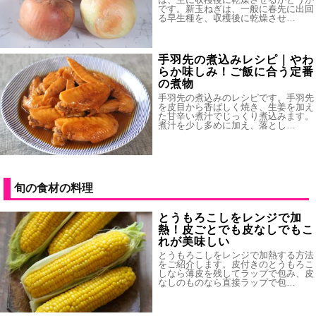
です。新玉ねぎは、一般に春先に出回
る早生種を、収穫後に乾燥させ…
手羽先の煮込みレシピ｜やわ
らか味しみ！ご飯に合う定番
の煮物
手羽先の煮込みのレシピです。手羽先
を皮目から香ばしく焼き、生姜を加え
た甘辛い煮汁でじっくり煮込みます。
煮汁を少し多めに加え、落とし…
旬の食材の料理
とうもろこしをレンジで加
熱！皮ごとでも皮なしでもこ
れが美味しい
とうもろこしをレンジで加熱する方法
をご紹介します。皮付きのとうもろこ
しなら薄皮を残してラップで包み、皮
なしのものなら直接ラップで包…