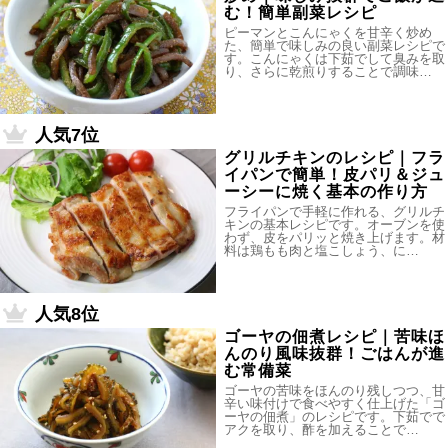
む！簡単副菜レシピ
ピーマンとこんにゃくを甘辛く炒め
た、簡単で味しみの良い副菜レシピで
す。こんにゃくは下茹でして臭みを取
り、さらに乾煎りすることで調味…
人気7位
グリルチキンのレシピ｜フラ
イパンで簡単！皮パリ＆ジュ
ーシーに焼く基本の作り方
フライパンで手軽に作れる、グリルチ
キンの基本レシピです。オーブンを使
わず、皮をパリッと焼き上げます。材
料は鶏もも肉と塩こしょう、に…
人気8位
ゴーヤの佃煮レシピ｜苦味ほ
んのり風味抜群！ごはんが進
む常備菜
ゴーヤの苦味をほんのり残しつつ、甘
辛い味付けで食べやすく仕上げた「ゴ
ーヤの佃煮」のレシピです。下茹でで
アクを取り、酢を加えることで…