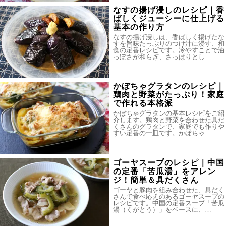
なすの揚げ浸しのレシピ｜香
ばしくジューシーに仕上げる
基本の作り方
なすの揚げ浸しは、香ばしく揚げたな
すを旨味たっぷりのつけ汁に浸す、和
食の定番レシピです。冷やすことで油
っぽさが和らぎ、さっぱりとし…
かぼちゃグラタンのレシピ｜
鶏肉と野菜がたっぷり！家庭
で作れる本格派
かぼちゃグラタンの基本レシピをご紹
介します。鶏肉と野菜を合わせた具だ
くさんのグラタンで、家庭でも作りや
すい定番の一皿です。かぼちゃ…
ゴーヤスープのレシピ｜中国
の定番「苦瓜湯」をアレン
ジ！簡単＆具だくさん
ゴーヤと豚肉を組み合わせた、具だく
さんで食べ応えのあるゴーヤスープの
レシピです。中国の定番スープ「苦瓜
湯（くがとう）」をベースに、…