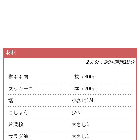
材料
2人分：調理時間18分
鶏もも肉
1枚（300g）
ズッキーニ
1本（200g）
塩
小さじ1/4
こしょう
少々
片栗粉
大さじ1
サラダ油
大さじ1