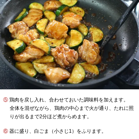
⑤ 鶏肉を戻し入れ、合わせておいた調味料を加えます。
全体を混ぜながら、鶏肉の中心まで火が通り、たれに照
りが出るまで2分ほど煮からめます。
⑥ 器に盛り、白ごま（小さじ1）をふります。