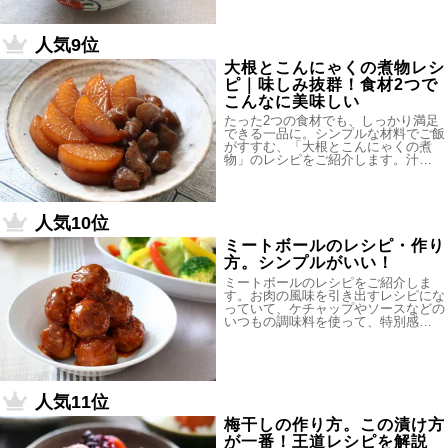
人気9位
大根とこんにゃくの煮物レシ
ピ｜味しみ抜群！食材2つで
こんなに美味しい
たった2つの食材でも、しっかり満足
できる一品に。シンプルな材料でご飯
がすすむ、「大根とこんにゃくの煮
物」のレシピをご紹介します。汁…
人気10位
ミートボールのレシピ・作り
方。シンプルがいい！
ミートボールのレシピをご紹介しま
す。お肉の風味を引き出すレシピにな
っていて、ケチャップやソースなどの
いつもの調味料を使って、特別感…
人気11位
梅干しの作り方。この漬け方
が一番！王道レシピを解説