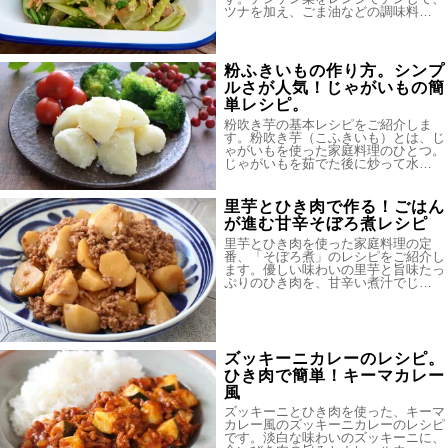
ツナを加え、ごま油などの調味料…
粉ふきいもの作り方。シンプ
ルさが人気！じゃがいもの簡
単レシピ。
粉吹き芋の基本レシピをご紹介しま
す。粉吹き芋（こふきいも）とは、じ
ゃがいもを使った家庭料理のひとつ。
じゃがいもを茹でた後に炒って水…
里芋とひき肉で作る！ごはん
が進む甘辛そぼろ煮レシピ
里芋とひき肉を使った家庭料理の定
番、「そぼろ煮」のレシピをご紹介し
ます。優しい味わいの里芋と旨味たっ
ぷりのひき肉を、甘辛い煮汁でじ…
ズッキーニカレーのレシピ。
ひき肉で簡単！キーマカレー
風
ズッキーニとひき肉を使った、キーマ
カレー風のズッキーニカレーのレシピ
です。淡白な味わいのズッキーニに、