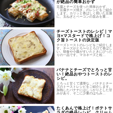
が絶品の簡単おかず
豆腐とチーズを使った簡単おかず、
「豆腐チーズ焼き」のレシピをご紹介
します。カリッと香ばしく焼いた豆腐
に、玉ねぎとベーコンの旨みを重…
チーズトーストのレシピ｜マ
ヨ×マスタードで格上げ！コ
ク旨トーストの決定版
チーズトーストのレシピをご紹介しま
す。チーズがとろ〜りとろけて香ばし
い、朝食や小腹がすいたときにぴった
りの一品です。マヨネーズと粒…
バナナとチーズでとろっと甘
い！絶品おやつトーストのレ
シピ。
とろっと甘くて濃厚な、バナナとチー
ズのトーストレシピをご紹介します。
加熱したバナナにはしっかりとした甘
みがあり、そこに少量のはちみ…
たくあんで格上げ！ポテトサ
ラダの絶品レシピ。クリーム