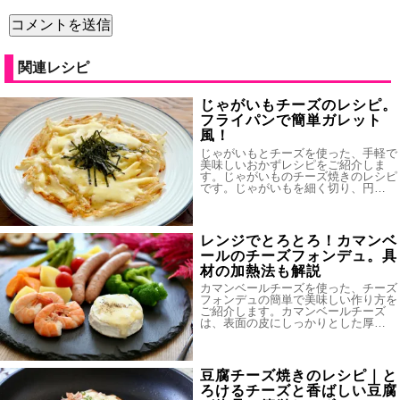
関連レシピ
じゃがいもチーズのレシピ。
フライパンで簡単ガレット
風！
じゃがいもとチーズを使った、手軽で
美味しいおかずレシピをご紹介しま
す。じゃがいものチーズ焼きのレシピ
です。じゃがいもを細く切り、円…
レンジでとろとろ！カマンベ
ールのチーズフォンデュ。具
材の加熱法も解説
カマンベールチーズを使った、チーズ
フォンデュの簡単で美味しい作り方を
ご紹介します。カマンベールチーズ
は、表面の皮にしっかりとした厚…
豆腐チーズ焼きのレシピ｜と
ろけるチーズと香ばしい豆腐