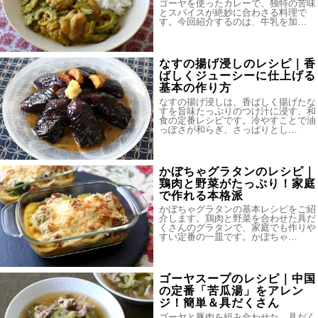
ゴーヤを使ったカレーで、独特の苦味
とスパイスが絶妙に合わさる料理で
す。今回紹介するのは、牛乳を加…
なすの揚げ浸しのレシピ｜香
ばしくジューシーに仕上げる
基本の作り方
なすの揚げ浸しは、香ばしく揚げたな
すを旨味たっぷりのつけ汁に浸す、和
食の定番レシピです。冷やすことで油
っぽさが和らぎ、さっぱりとし…
かぼちゃグラタンのレシピ｜
鶏肉と野菜がたっぷり！家庭
で作れる本格派
かぼちゃグラタンの基本レシピをご紹
介します。鶏肉と野菜を合わせた具だ
くさんのグラタンで、家庭でも作りや
すい定番の一皿です。かぼちゃ…
ゴーヤスープのレシピ｜中国
の定番「苦瓜湯」をアレン
ジ！簡単＆具だくさん
ゴーヤと豚肉を組み合わせた、具だく