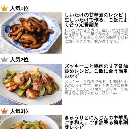
人気1位
しいたけの甘辛煮のレシピ｜
生しいたけで作る、ご飯によ
く合う定番副菜
しいたけの甘辛煮は、生しいたけの風
味を活かして手早く作れる、定番の副
菜です。火を通しながら調味料を順番
に加えることで、味が濃くなり…
人気2位
ズッキーニと鶏肉の甘辛醤油
炒めレシピ。ご飯に合う簡単
おかず
ズッキーニと鶏肉で作る、甘辛醤油炒
めのレシピです。鶏もも肉に片栗粉を
まぶしてこんがり焼き、ズッキーニも
焼き色を付けてから、醤油・み…
人気3位
きゅうりとにんじんの中華風
ごま和え。ごま油香る簡単副
菜レシピ