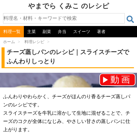
やまでら くみこ のレシピ
料理一覧
主菜
副菜
弁当
スイーツ
著者
ホーム
>
料理レシピ
>
チーズ蒸しパンのレシピ｜スライスチーズで
ふんわりしっとり
動画
チャンネル登録をお願いします！⇒
ふんわりやわらかく、チーズがほんのり香るチーズ蒸しパ
ンのレシピです。
スライスチーズを牛乳に溶かして生地に混ぜることで、チ
ーズのコクが全体になじみ、やさしい甘さの蒸しパンに仕
上がります。