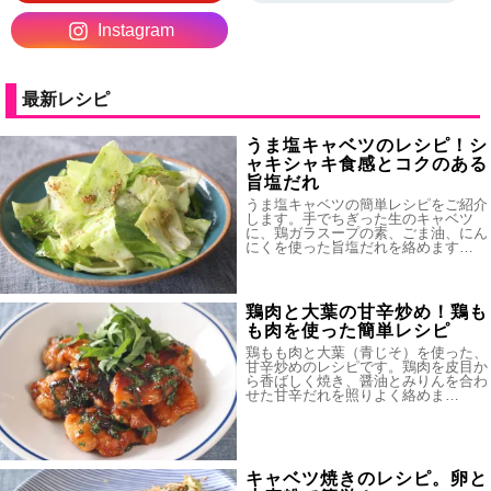
Instagram
最新レシピ
うま塩キャベツのレシピ！シ
ャキシャキ食感とコクのある
旨塩だれ
うま塩キャベツの簡単レシピをご紹介
します。手でちぎった生のキャベツ
に、鶏ガラスープの素、ごま油、にん
にくを使った旨塩だれを絡めます…
鶏肉と大葉の甘辛炒め！鶏も
も肉を使った簡単レシピ
鶏もも肉と大葉（青じそ）を使った、
甘辛炒めのレシピです。鶏肉を皮目か
ら香ばしく焼き、醤油とみりんを合わ
せた甘辛だれを照りよく絡めま…
キャベツ焼きのレシピ。卵と