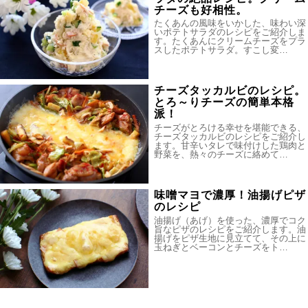
チーズも好相性。
たくあんの風味をいかした、味わい深
いポテトサラダのレシピをご紹介しま
す。たくあんにクリームチーズをプラ
スしたポテトサラダ。すこし変…
チーズタッカルビのレシピ。
とろ～りチーズの簡単本格
派！
チーズがとろける幸せを堪能できる、
チーズタッカルビのレシピをご紹介し
ます。甘辛いタレで味付けした鶏肉と
野菜を、熱々のチーズに絡めて…
味噌マヨで濃厚！油揚げピザ
のレシピ
油揚げ（あげ）を使った、濃厚でコク
旨なピザのレシピをご紹介します。油
揚げをピザ生地に見立てて、その上に
玉ねぎとベーコンとチーズをト…