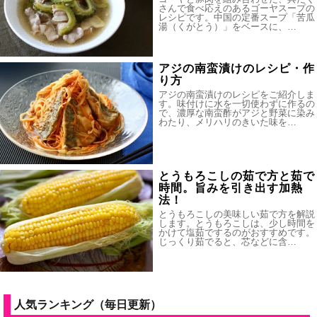
さんで食べ応えのあるゴーヤスープの
レシピです。中国の定番スープ「苦瓜
湯（くがとう）」をベースに、…
アジの南蛮漬けのレシピ・作
り方
アジの南蛮漬けのレシピをご紹介しま
す。味付けに水を一切使わずに作るの
で、濃厚な南蛮酢がアジと野菜に染み
わたり、メリハリのきいた味を…
とうもろこしの茹で方と茹で
時間。旨みを引き出す加熱
法！
とうもろこしの美味しい茹で方を解説
します。とうもろこしは、少し時間を
かけて塩茹でするのがおすすめです。
じっくり茹でると、芯などに含…
人気ランキング（毎日更新）