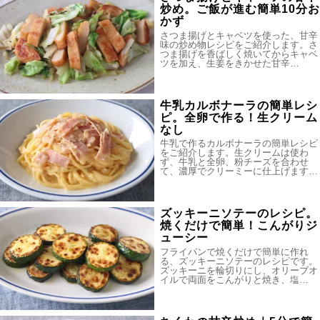
炒め。ご飯が進む簡単10分お
かず
さつま揚げとキャベツを使った、甘辛
味の炒め物レシピをご紹介します。さ
つま揚げを香ばしく焼いてからキャベ
ツを加え、生姜をきかせた甘辛…
牛乳カルボナーラの簡単レシ
ピ。全卵で作る！生クリーム
なし
牛乳で作るカルボナーラの簡単レシピ
をご紹介します。生クリームは使わ
ず、牛乳と全卵、粉チーズを合わせ
て、濃厚でクリーミーに仕上げます…
ズッキーニソテーのレシピ。
焼くだけで簡単！こんがりジ
ューシー
フライパンで焼くだけで簡単に作れ
る、ズッキーニソテーのレシピです。
ズッキーニを輪切りにし、オリーブオ
イルで両面をこんがりと焼き、塩…