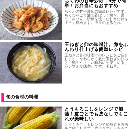
ちくわの甘辛炒め｜5分で簡
単！お弁当にもおすすめ
ちくわの甘辛炒めの簡単レシピです。
ちくわをごま油で香ばしく焼き、醤
油・みりん・砂糖を使った甘辛だれを
手早く絡めます。照りのあるたれ…
玉ねぎと卵の味噌汁。卵をふ
んわり仕上げる簡単レシピ
玉ねぎと卵の味噌汁のレシピをご紹介
します。やわらかく煮た玉ねぎの甘み
と、卵のやさしい味わいを楽しめる、
シンプルな味噌汁です。玉ねぎ…
旬の食材の料理
とうもろこしをレンジで加
熱！皮ごとでも皮なしでもこ
れが美味しい
とうもろこしをレンジで加熱する方法
をご紹介します。皮付きのとうもろこ