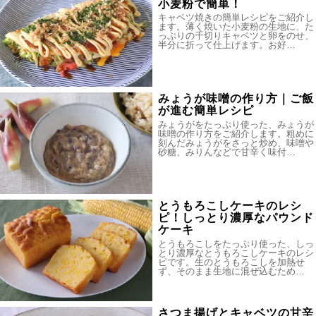
小麦粉で簡単！
キャベツ焼きの簡単レシピをご紹介し
ます。薄く焼いた小麦粉の生地に、た
っぷりの千切りキャベツと卵をのせ、
半分に折って仕上げます。お好…
みょうが味噌の作り方｜ご飯
が進む簡単レシピ
みょうがをたっぷり使った、みょうが
味噌の作り方をご紹介します。粗めに
刻んだみょうがをさっと炒め、味噌や
砂糖、みりんなどで甘辛く味付…
とうもろこしケーキのレシ
ピ！しっとり濃厚なパウンド
ケーキ
とうもろこしをたっぷり使った、しっ
とり濃厚なとうもろこしケーキのレシ
ピです。生のとうもろこしを加熱せ
ず、そのまま生地に混ぜ込むため…
さつま揚げとキャベツの甘辛