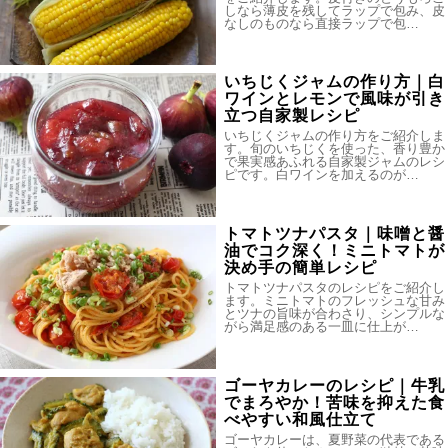
しなら薄皮を残してラップで包み、皮
なしのものなら直接ラップで包…
いちじくジャムの作り方｜白
ワインとレモンで風味が引き
立つ自家製レシピ
いちじくジャムの作り方をご紹介しま
す。旬のいちじくを使った、香り豊か
で果実感あふれる自家製ジャムのレシ
ピです。白ワインを加えるのが…
トマトツナパスタ｜味噌と醤
油でコク深く！ミニトマトが
決め手の簡単レシピ
トマトツナパスタのレシピをご紹介し
ます。ミニトマトのフレッシュな甘み
とツナの旨味が合わさり、シンプルな
がら満足感のある一皿に仕上が…
ゴーヤカレーのレシピ｜牛乳
でまろやか！苦味を抑えた食
べやすい和風仕立て
ゴーヤカレーは、夏野菜の代表である